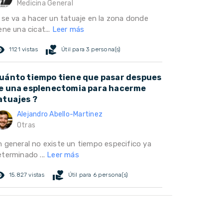
Medicina General
i se va a hacer un tatuaje en la zona donde
ene una cicat...
Leer más
ed_eye
volunteer_activism
1121 vistas
Útil para 3 persona(s)
uánto tiempo tiene que pasar despues
e una esplenectomia para hacerme
atuajes ?
Alejandro Abello-Martinez
Otras
n general no existe un tiempo especifico ya
eterminado ...
Leer más
ed_eye
volunteer_activism
15.827 vistas
Útil para 6 persona(s)