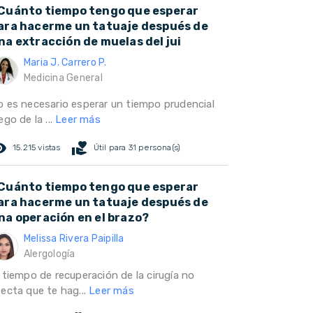
Cuánto tiempo tengo que esperar
ara hacerme un tatuaje después de
na extracción de muelas del jui
Maria J. Carrero P.
Medicina General
o es necesario esperar un tiempo prudencial
ego de la ...
Leer más
ed_eye
volunteer_activism
15.215 vistas
Útil para 31 persona(s)
Cuánto tiempo tengo que esperar
ara hacerme un tatuaje después de
na operación en el brazo?
Melissa Rivera Paipilla
Alergología
 tiempo de recuperación de la cirugía no
fecta que te hag...
Leer más