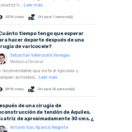
 cicatriz h...
Leer más
ed_eye
volunteer_activism
2578 vistas
Útil para 7 persona(s)
Cuánto tiempo tengo que esperar
ara hacer deporte después de una
irugía de varicocele?
Sebastian Valenzuela Vanegas
Medicina General
 recomendable que evite el ejercicio y
alquier actividad...
Leer más
ed_eye
volunteer_activism
5918 vistas
Útil para 25 persona(s)
espués de una cirugía de
econstrucción de tendón de Aquiles,
icatriz de aproximadamente 30 cms, ¿
Antonio Isac Aparicio Negrete