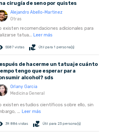
na cirugía de seno por quistes
Alejandro Abello-Martinez
Otras
o existen recomendaciones adicionales para
alizarse tatua...
Leer más
ed_eye
volunteer_activism
5587 vistas
Útil para 1 persona(s)
espués de hacerme un tatuaje cuánto
iempo tengo que esperar para
onsumir alcohol? sds
Orlany Garcia
Medicina General
 existen estudios científicos sobre ello, sin
mbargo, ...
Leer más
ed_eye
volunteer_activism
39.886 vistas
Útil para 23 persona(s)