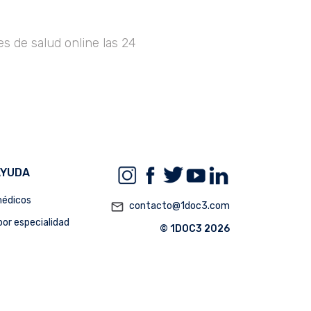
s de salud online las 24
AYUDA
édicos
mail_outline
contacto@1doc3.com
or especialidad
© 1DOC3 2026