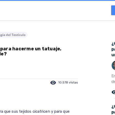
ugía del Testículo
¿
para hacerme un tatuaje,
p
le?
u
E
de
visibility
10.578 vistas
remove_r
¿
ra que sus tejidos cicatricen y para que
p