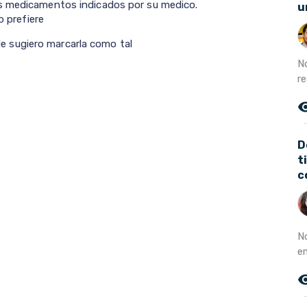
os medicamentos indicados por su medico.
u
o prefiere
l le sugiero marcarla como tal
N
re
remove_r
D
t
c
No
e
remove_r