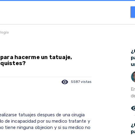
ología
¿
para hacerme un tatuaje,
p
 quistes?
u
visibility
5587 vistas
E
de
remove_r
alizarse tatuajes despues de una cirugia
do de incapacidad por su medico tratante y
¿
 no tiene ninguna objecion y si su medico no
p