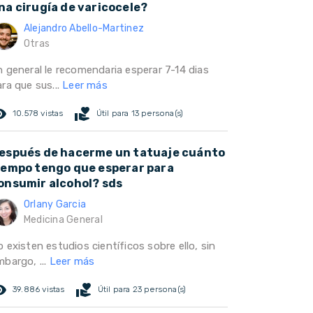
na cirugía de varicocele?
Alejandro Abello-Martinez
Otras
n general le recomendaria esperar 7-14 dias
ra que sus...
Leer más
ed_eye
volunteer_activism
10.578 vistas
Útil para 13 persona(s)
espués de hacerme un tatuaje cuánto
iempo tengo que esperar para
onsumir alcohol? sds
Orlany Garcia
Medicina General
 existen estudios científicos sobre ello, sin
mbargo, ...
Leer más
ed_eye
volunteer_activism
39.886 vistas
Útil para 23 persona(s)