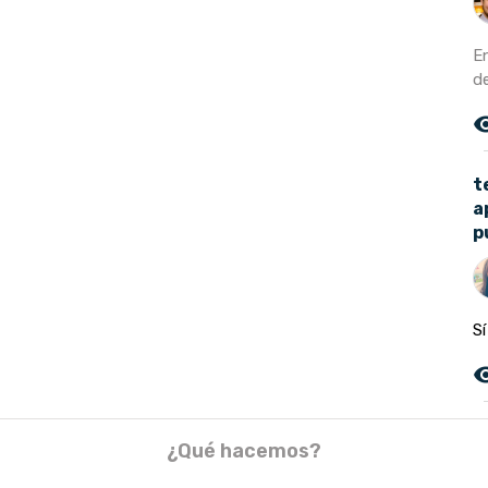
E
d
remove_r
t
a
p
Sí
remove_r
¿Qué hacemos?