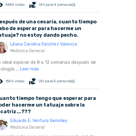
ed_eye
volunteer_activism
4454 vistas
Útil para 4 persona(s)
espués de una cesaria, cuanto tiempo
ebo de esperar para hacerme un
atuaje? no estoy dando pecho.
Liliana Carolina Sánchez Valencia
Medicina General
s ideal esperar de 8 a 12 semanas después de
 cirugía ...
Leer más
ed_eye
volunteer_activism
1540 vistas
Útil para 5 persona(s)
uanto tiempo tengo que esperar para
oder hacerme un tatuaje sobre la
icatriz...???
Eduardo E. Ventura Semidey
Medicina General