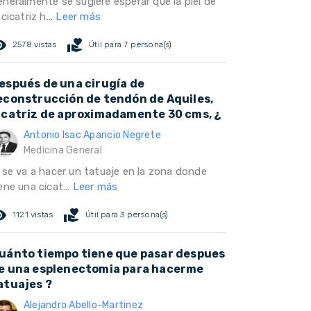
eneralmente se sugiere esperar que la piel de
 cicatriz h...
Leer más
ed_eye
volunteer_activism
2578 vistas
Útil para 7 persona(s)
espués de una cirugía de
econstrucción de tendón de Aquiles,
icatriz de aproximadamente 30 cms, ¿
Antonio Isac Aparicio Negrete
Medicina General
i se va a hacer un tatuaje en la zona donde
ene una cicat...
Leer más
ed_eye
volunteer_activism
1121 vistas
Útil para 3 persona(s)
uánto tiempo tiene que pasar despues
e una esplenectomia para hacerme
atuajes ?
Alejandro Abello-Martinez