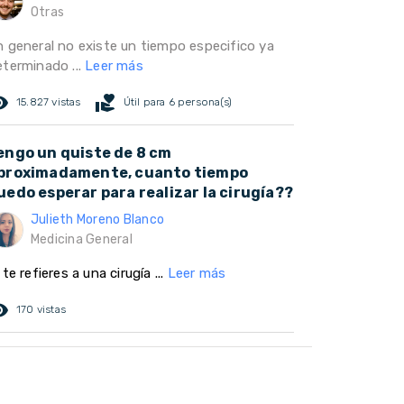
Otras
n general no existe un tiempo especifico ya
eterminado ...
Leer más
ed_eye
volunteer_activism
15.827 vistas
Útil para 6 persona(s)
engo un quiste de 8 cm
proximadamente, cuanto tiempo
uedo esperar para realizar la cirugía??
Julieth Moreno Blanco
Medicina General
 te refieres a una cirugía ...
Leer más
ed_eye
170 vistas