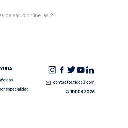
s de salud online las 24
AYUDA
édicos
mail_outline
contacto@1doc3.com
or especialidad
© 1DOC3 2026