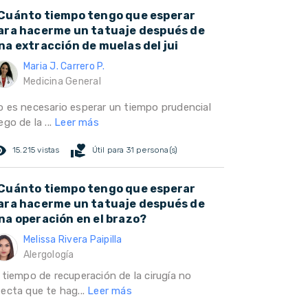
Cuánto tiempo tengo que esperar
ara hacerme un tatuaje después de
na extracción de muelas del jui
Maria J. Carrero P.
Medicina General
o es necesario esperar un tiempo prudencial
ego de la ...
Leer más
ed_eye
volunteer_activism
15.215 vistas
Útil para 31 persona(s)
Cuánto tiempo tengo que esperar
ara hacerme un tatuaje después de
na operación en el brazo?
Melissa Rivera Paipilla
Alergología
 tiempo de recuperación de la cirugía no
fecta que te hag...
Leer más