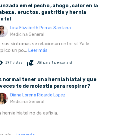
unzada em el pecho , ahogo , calor en la
abeza , eructos , gastritis y hernia
iatal
Lina Elizabeth Porras Santana
Medicina General
, sus síntomas se relacionan entre sí. Ya le
plico un po...
Leer más
ed_eye
volunteer_activism
297 vistas
Útil para 1 persona(s)
s normal tener una hernia hiatal y que
 veces te de molestia para respirar?
Diana Lorena Ricardo Lopez
Medicina General
 hernia hiatal no da asfixia.