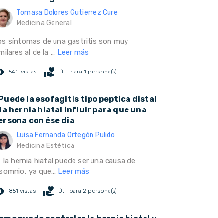
Tomasa Dolores Gutierrez Cure
Medicina General
os síntomas de una gastritis son muy
milares al de la ...
Leer más
ed_eye
volunteer_activism
540 vistas
Útil para 1 persona(s)
Puede la esofagitis tipo peptica distal
 la hernia hiatal influir para que una
ersona con ése dia
Luisa Fernanda Ortegón Pulido
Medicina Estética
, la hernia hiatal puede ser una causa de
somnio, ya que...
Leer más
ed_eye
volunteer_activism
851 vistas
Útil para 2 persona(s)