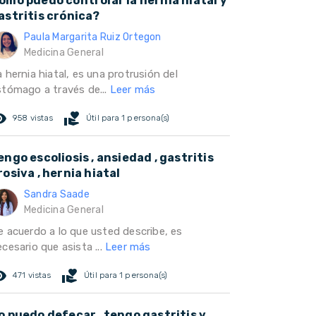
omo puedo controlar la hernia hiatal y
astritis crónica?
Paula Margarita Ruiz Ortegon
Medicina General
 hernia hiatal, es una protrusión del
stómago a través de...
Leer más
ed_eye
volunteer_activism
958 vistas
Útil para 1 persona(s)
engo escoliosis , ansiedad , gastritis
rosiva , hernia hiatal
Sandra Saade
Medicina General
e acuerdo a lo que usted describe, es
cesario que asista ...
Leer más
ed_eye
volunteer_activism
471 vistas
Útil para 1 persona(s)
o puedo defecar , tengo gastritis y