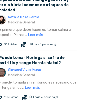
ernia hiatal ademas de ataques de
nsiedad
Natalia Mesa García
Medicina General
o primero que debe hacer es tomar calma al
specto. Piense...
Leer más
ed_eye
volunteer_activism
301 vistas
Útil para 1 persona(s)
Puedo tomar Moringa si sufro de
astritis y tengo Hernia hiatal?
Giovanni Vivas Munar
Medicina General
e puede tomarla sin embargo es necesario que
 tenga en cu...
Leer más
ed_eye
volunteer_activism
1176 vistas
Útil para 6 persona(s)