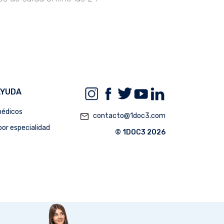
AYUDA
édicos
mail_outline
contacto@1doc3.com
or especialidad
© 1DOC3 2026