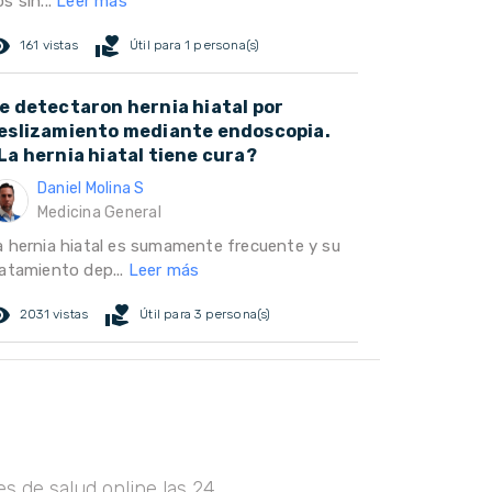
s sín...
Leer más
ed_eye
volunteer_activism
161 vistas
Útil para 1 persona(s)
e detectaron hernia hiatal por
eslizamiento mediante endoscopia.
La hernia hiatal tiene cura?
Daniel Molina S
Medicina General
a hernia hiatal es sumamente frecuente y su
ratamiento dep...
Leer más
ed_eye
volunteer_activism
2031 vistas
Útil para 3 persona(s)
s de salud online las 24