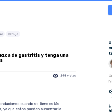
al
Reflujo
U
c
t
ezca de gastritis y tenga una
os
visibility
U
248 vistas
hi
remove_r
mendaciones cuando se tiene estás
¿
s, ya que estos pueden aumentar la
h