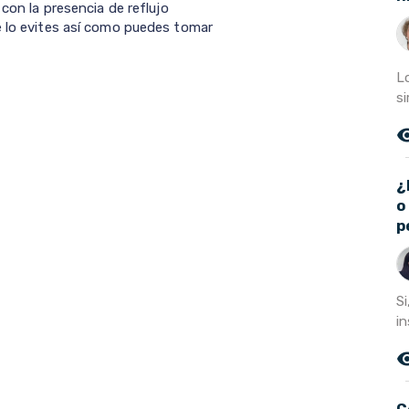
 con la presencia de reflujo
e lo evites así como puedes tomar
L
si
remove_r
¿
o
p
Si
in
remove_r