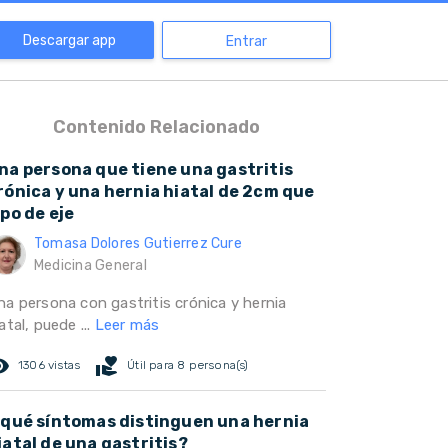
Descargar app
Entrar
Contenido Relacionado
na persona que tiene una gastritis
rónica y una hernia hiatal de 2cm que
ipo de eje
Tomasa Dolores Gutierrez Cure
Medicina General
na persona con gastritis crónica y hernia
atal, puede ...
Leer más
ed_eye
volunteer_activism
1306 vistas
Útil para 8 persona(s)
 qué síntomas distinguen una hernia
iatal de una gastritis?