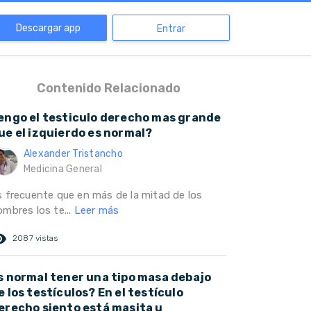
Descargar app
Entrar
Contenido Relacionado
engo el testiculo derecho mas grande
ue el izquierdo es normal?
Alexander Tristancho
Medicina General
s frecuente que en más de la mitad de los
ombres los te...
Leer más
ed_eye
2087 vistas
s normal tener una tipo masa debajo
e los testículos? En el testículo
erecho siento está masita u