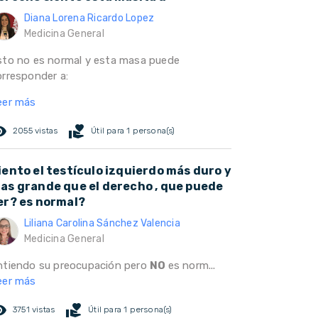
Diana Lorena Ricardo Lopez
Medicina General
sto no es normal y esta masa puede
orresponder a:
eer más
ed_eye
volunteer_activism
2055 vistas
Útil para 1 persona(s)
iento el testículo izquierdo más duro y
as grande que el derecho , que puede
er? es normal?
Liliana Carolina Sánchez Valencia
Medicina General
ntiendo su preocupación pero
NO
es norm...
eer más
ed_eye
volunteer_activism
3751 vistas
Útil para 1 persona(s)