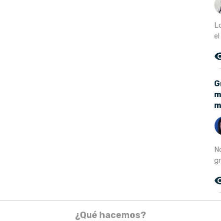
L
e
remove_r
G
m
m
N
gr
remove_r
¿Qué hacemos?