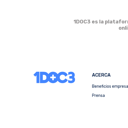
1DOC3 es la platafor
onl
ACERCA
Beneficios empres
Prensa