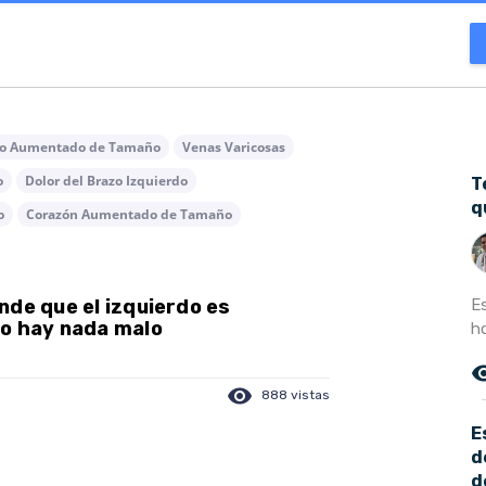
o Aumentado de Tamaño
Venas Varicosas
o
Dolor del Brazo Izquierdo
T
q
o
Corazón Aumentado de Tamaño
E
nde que el izquierdo es
no hay nada malo
h
remove_r
visibility
888 vistas
E
d
d