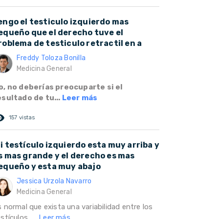
engo el testiculo izquierdo mas
equeño que el derecho tuve el
roblema de testiculo retractil en a
Freddy Toloza Bonilla
Medicina General
o, no deberías preocuparte si el
esultado de tu...
Leer más
ed_eye
157 vistas
i testículo izquierdo esta muy arriba y
s mas grande y el derecho es mas
equeño y esta muy abajo
Jessica Urzola Navarro
Medicina General
 normal que exista una variabilidad entre los
stículos, ...
Leer más