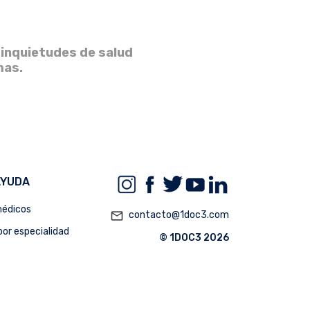
 inquietudes de salud
mas.
AYUDA
édicos
mail_outline
contacto@1doc3.com
or especialidad
© 1DOC3 2026