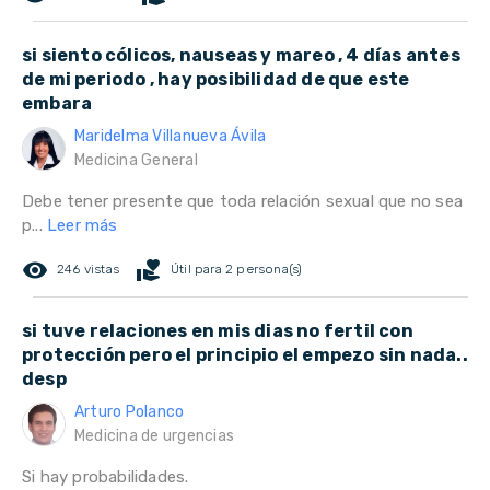
si siento cólicos, nauseas y mareo , 4 días antes
de mi periodo , hay posibilidad de que este
embara
Maridelma Villanueva Ávila
Medicina General
Debe tener presente que toda relación sexual que no sea
p...
Leer más
remove_red_eye
volunteer_activism
246 vistas
Útil para 2 persona(s)
si tuve relaciones en mis dias no fertil con
protección pero el principio el empezo sin nada..
desp
Arturo Polanco
Medicina de urgencias
Si hay probabilidades.