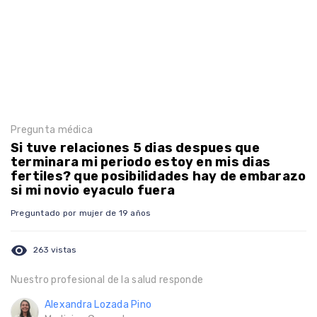
Pregunta médica
Si tuve relaciones 5 dias despues que
terminara mi periodo estoy en mis dias
fertiles? que posibilidades hay de embarazo
si mi novio eyaculo fuera
Preguntado por mujer de 19 años
visibility
263 vistas
Nuestro profesional de la salud responde
Alexandra Lozada Pino