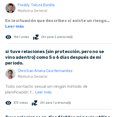
Freddy Toloza Bonilla
Medicina General
En la situación que describes sí existe un riesgo...
Leer más
remove_red_eye
volunteer_activism
1561 vistas
Útil para 2 persona(s)
si tuve relaciones (sin protección, pero no se
vino adentro) como 5 o 6 días después de mí
periodo.
Christian Ariana Cea Hernandez
Medicina General
Todo contacto sexual sin ningún método de
planificación f...
Leer más
remove_red_eye
volunteer_activism
373 vistas
Útil para 1 persona(s)