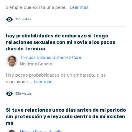
Siempre que exista una pene...
Leer más
remove_red_eye
116 vistas
hay probabilidades de embarazo si tengo
relaciones sexuales con mi novia a los pocos
días de termina
Tomasa Dolores Gutierrez Cure
Medicina General
Hay pocas probabilidades de un embarazo, si se
mantienen ...
Leer más
remove_red_eye
336 vistas
Si tuve relaciones unos días antes de mi periodo
sin protección y el eyaculo dentro de mí existen
má
Melissa Rivera Paipilla