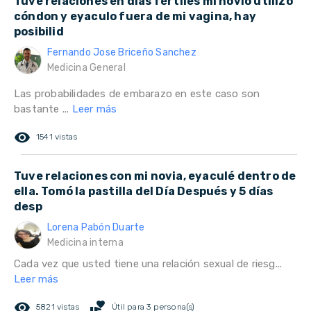
Tuve relaciones en días fértiles mi novio utilizo
cóndon y eyaculo fuera de mi vagina, hay
posibilid
Fernando Jose Briceño Sanchez
Medicina General
Las probabilidades de embarazo en este caso son
bastante ...
Leer más
remove_red_eye
1541 vistas
Tuve relaciones con mi novia, eyaculé dentro de
ella. Tomó la pastilla del Día Después y 5 días
desp
Lorena Pabón Duarte
Medicina interna
Cada vez que usted tiene una relación sexual de riesg...
Leer más
remove_red_eye
volunteer_activism
5821 vistas
Útil para 3 persona(s)