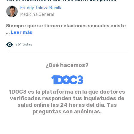
Freddy Toloza Bonilla
Medicina General
Siempre que se tienen relaciones sexuales existe
...
Leer más
remove_red_eye
261 vistas
¿Qué hacemos?
1DOC3 es la plataforma en la que doctores
verificados responden tus inquietudes de
salud online las 24 horas del día. Tus
preguntas son anónimas.