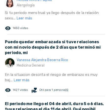
Alergología
Si tu periodo menstrual ya llego después de la relación
sexu...
Leer más
remove_red_eye
1450 vistas
Puedo quedar embarazada si tuve relaciones
con mi novio después de 2 días que terminó mi
periodo, mi
Vanessa Alejandra Becerra Rico
Medicina General
En la situacion descrita el riesgo de embarazo es muy
baj...
Leer más
remove_red_eye
volunteer_activism
1427 vistas
Útil para 1 persona(s)
El periodo me llego el 04 de abril, duro 5 o 6 dias,
tuve relaciones el dia 11 de abril. Qué posibil