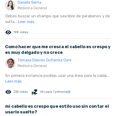
Daniela Sierra
Medicina General
Debes buscar un champú que sea libre de parabenos y de
sulfa...
Leer más
remove_red_eye
198 vistas
Como hacer que me cresca el cabello es crespo y
es muy delgado y no crece
Tomasa Dolores Gutierrez Cure
Medicina General
En primera instancia podrías usar una linea para la caída...
Leer más
remove_red_eye
volunteer_activism
233 vistas
Útil para 1 persona(s)
mi cabello es crespo que estilo uso sin contar el
usarlo suelto?