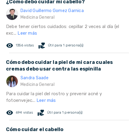
¿Cómo debo cuidar mi cabello?
David Guillermo Gomez Garnica
Medicina General
Debe tener ciertos cuidados: cepillar 2 veces al día (el
exc...
Leer más
remove_red_eye
volunteer_activism
1356 vistas
Útil para 1 persona(s)
Cómo debo cuidar la piel de mi cara cuales
cremas debo usar contra las espinilla
Sandra Saade
Medicina General
Para cuidar la piel del rostro y prevenir acné y
fotoenvejec...
Leer más
remove_red_eye
volunteer_activism
694 vistas
Útil para 1 persona(s)
Cómo cuidar el cabello