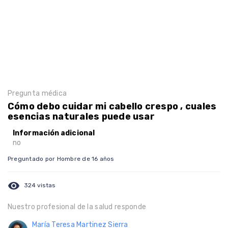
Pregunta médica
Cómo debo cuidar mi cabello crespo , cuales
esencias naturales puede usar
Información adicional
no
Preguntado por Hombre de 16 años
visibility
324 vistas
Nuestro profesional de la salud responde
María Teresa Martinez Sierra