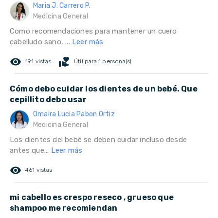
Maria J. Carrero P.
Medicina General
Como recomendaciones para mantener un cuero
cabelludo sano, ...
Leer más
remove_red_eye
volunteer_activism
191 vistas
Útil para 1 persona(s)
Cómo debo cuidar los dientes de un bebé. Que
cepillito debo usar
Omaira Lucia Pabon Ortiz
Medicina General
Los dientes del bebé se deben cuidar incluso desde
antes que...
Leer más
remove_red_eye
461 vistas
mi cabello es crespo reseco , grueso que
shampoo me recomiendan