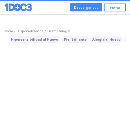
Descargar app
Entrar
Inicio /
Especialidades /
Dermatología
Hipersensibilidad al Huevo
Piel Brillante
Alergia al Huevo
Be