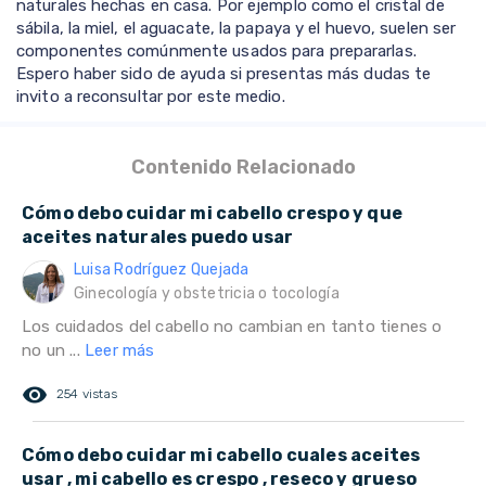
naturales hechas en casa. Por ejemplo como el cristal de
sábila, la miel, el aguacate, la papaya y el huevo, suelen ser
componentes comúnmente usados para prepararlas.
Espero haber sido de ayuda si presentas más dudas te
invito a reconsultar por este medio.
Contenido Relacionado
Cómo debo cuidar mi cabello crespo y que
aceites naturales puedo usar
Luisa Rodríguez Quejada
Ginecología y obstetricia o tocología
Los cuidados del cabello no cambian en tanto tienes o
no un ...
Leer más
remove_red_eye
254 vistas
Cómo debo cuidar mi cabello cuales aceites
usar , mi cabello es crespo , reseco y grueso