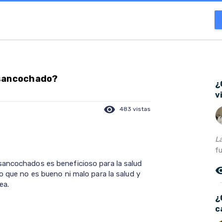
 sancochado?
¿
v
visibility
483 vistas
L
f
sancochados es beneficioso para la salud
remove_r
o que no es bueno ni malo para la salud y
ea.
¿
c