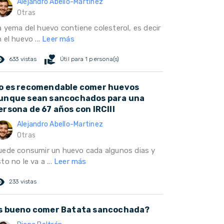
Alejandro Abello-Martinez
Otras
a yema del huevo contiene colesterol, es decir
 el huevo ...
Leer más
ed_eye
volunteer_activism
633 vistas
Útil para 1 persona(s)
o es recomendable comer huevos
unque sean sancochados para una
ersona de 67 años con IRCIII
Alejandro Abello-Martinez
Otras
uede consumir un huevo cada algunos dias y
to no le va a ...
Leer más
ed_eye
233 vistas
s bueno comer Batata sancochada?