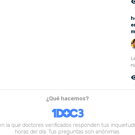
remove_r
h
e
m
Le
no
remove_r
¿Qué hacemos?
en la que doctores verificados responden tus inquietude
horas del día. Tus preguntas son anónimas.