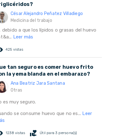
riglicéridos?
César Alejandro Peñatez Villadiego
Medicina del trabajo
, debido a que los lípidos o grasas del huevo
t&a...
Leer más
ed_eye
425 vistas
ue tan seguro es comer huevo frito
on la yema blanda en el embarazo?
Ana Beatriz Jara Santana
Otras
o es muy seguro.
uando se consume huevo que no es...
Leer
ás
ed_eye
volunteer_activism
1238 vistas
Útil para 3 persona(s)