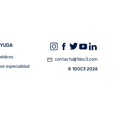
AYUDA
édicos
mail_outline
contacto@1doc3.com
or especialidad
© 1DOC3 2026