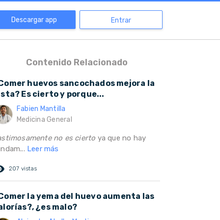
Descargar app
Entrar
Contenido Relacionado
Comer huevos sancochados mejora la
ista? Es cierto y porque...
Fabien Mantilla
Medicina General
astimosamente no es cierto
ya que no hay
undam...
Leer más
ed_eye
207 vistas
Comer la yema del huevo aumenta las
alorías?, ¿es malo?