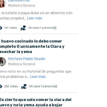
Diana Beltrán
Medicina General
i, la batata o papa dulce es un alimento con
uchas propied...
Leer más
ed_eye
volunteer_activism
161 vistas
Útil para 1 persona(s)
l huevo cocinado lo debo comer
ompleto O unicamente la Clara y
esechar la yema
Stefanie Pabón Giraldo
Medicina General
omo noto en su historial de preguntas que
iene problemas e...
Leer más
ed_eye
volunteer_activism
252 vistas
Útil para 1 persona(s)
Es cierto que solo comer la clara del
uevo y no la yema ayuda a bajar