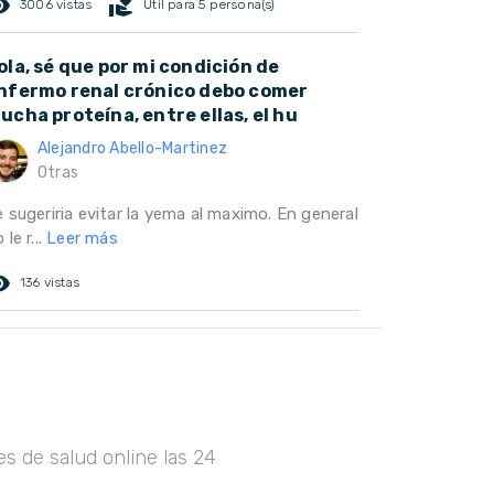
ed_eye
volunteer_activism
3006 vistas
Útil para 5 persona(s)
ola, sé que por mi condición de
nfermo renal crónico debo comer
ucha proteína, entre ellas, el hu
Alejandro Abello-Martinez
Otras
 sugeriria evitar la yema al maximo. En general
 le r...
Leer más
ed_eye
136 vistas
s de salud online las 24