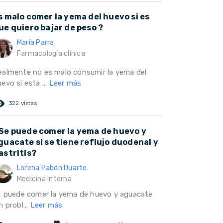
s malo comer la yema del huevo si es
ue quiero bajar de peso ?
María Parra
Farmacología clínica
ealmente no es malo consumir la yema del
evo si esta ...
Leer más
ed_eye
322 vistas
Se puede comer la yema de huevo y
guacate si se tiene reflujo duodenal y
astritis?
Lorena Pabón Duarte
Medicina interna
í, puede comer la yema de huevo y aguacate
n probl...
Leer más