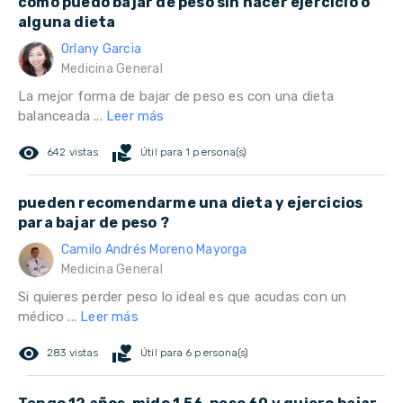
como puedo bajar de peso sin hacer ejercicio o
alguna dieta
Orlany Garcia
Medicina General
La mejor forma de bajar de peso es con una dieta
balanceada ...
Leer más
remove_red_eye
volunteer_activism
642 vistas
Útil para 1 persona(s)
pueden recomendarme una dieta y ejercicios
para bajar de peso ?
Camilo Andrés Moreno Mayorga
Medicina General
Si quieres perder peso lo ideal es que acudas con un
médico ...
Leer más
remove_red_eye
volunteer_activism
283 vistas
Útil para 6 persona(s)