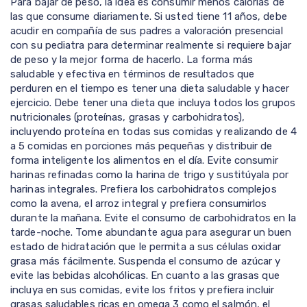
Para bajar de peso, la idea es consumir menos calorías de
las que consume diariamente. Si usted tiene 11 años, debe
acudir en compañía de sus padres a valoración presencial
con su pediatra para determinar realmente si requiere bajar
de peso y la mejor forma de hacerlo. La forma más
saludable y efectiva en términos de resultados que
perduren en el tiempo es tener una dieta saludable y hacer
ejercicio. Debe tener una dieta que incluya todos los grupos
nutricionales (proteínas, grasas y carbohidratos),
incluyendo proteína en todas sus comidas y realizando de 4
a 5 comidas en porciones más pequeñas y distribuir de
forma inteligente los alimentos en el día. Evite consumir
harinas refinadas como la harina de trigo y sustitúyala por
harinas integrales. Prefiera los carbohidratos complejos
como la avena, el arroz integral y prefiera consumirlos
durante la mañana. Evite el consumo de carbohidratos en la
tarde-noche. Tome abundante agua para asegurar un buen
estado de hidratación que le permita a sus células oxidar
grasa más fácilmente. Suspenda el consumo de azúcar y
evite las bebidas alcohólicas. En cuanto a las grasas que
incluya en sus comidas, evite los fritos y prefiera incluir
grasas saludables ricas en omega 3 como el salmón, el