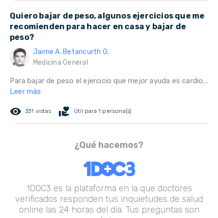
Quiero bajar de peso, algunos ejercicios que me
recomienden para hacer en casa y bajar de
peso?
Jaime A. Betancurth G.
Medicina General
Para bajar de peso el ejercicio que mejor ayuda es cardio...
Leer más
remove_red_eye
volunteer_activism
331 vistas
Útil para 1 persona(s)
¿Qué hacemos?
1DOC3 es la plataforma en la que doctores
verificados responden tus inquietudes de salud
online las 24 horas del día. Tus preguntas son