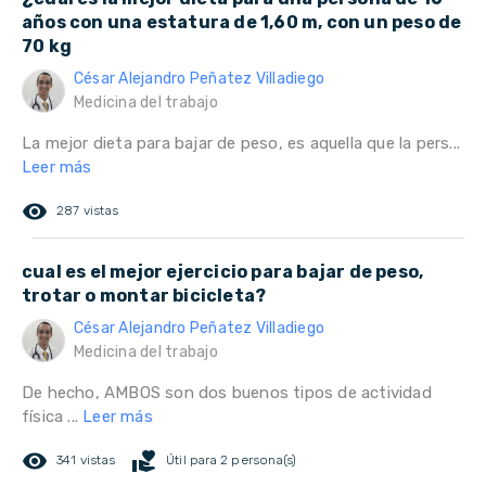
años con una estatura de 1,60 m, con un peso de
70 kg
César Alejandro Peñatez Villadiego
Medicina del trabajo
La mejor dieta para bajar de peso, es aquella que la pers...
Leer más
remove_red_eye
287 vistas
cual es el mejor ejercicio para bajar de peso,
trotar o montar bicicleta?
César Alejandro Peñatez Villadiego
Medicina del trabajo
De hecho, AMBOS son dos buenos tipos de actividad
física ...
Leer más
remove_red_eye
volunteer_activism
341 vistas
Útil para 2 persona(s)