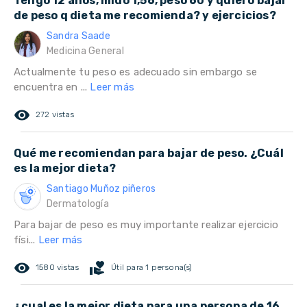
Tengo 12 años, mido 1,56, peso 60 y quiero bajar
de peso q dieta me recomienda? y ejercicios?
Sandra Saade
Medicina General
Actualmente tu peso es adecuado sin embargo se
encuentra en ...
Leer más
remove_red_eye
272 vistas
Qué me recomiendan para bajar de peso. ¿Cuál
es la mejor dieta?
Santiago Muñoz piñeros
Dermatología
Para bajar de peso es muy importante realizar ejercicio
físi...
Leer más
remove_red_eye
volunteer_activism
1580 vistas
Útil para 1 persona(s)
¿cual es la mejor dieta para una persona de 16