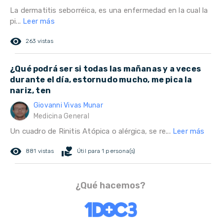
La dermatitis seborréica, es una enfermedad en la cual la
pi...
Leer más
remove_red_eye
263 vistas
¿Qué podrá ser si todas las mañanas y a veces
durante el día, estornudo mucho, me pica la
nariz, ten
Giovanni Vivas Munar
Medicina General
Un cuadro de Rinitis Atópica o alérgica, se re...
Leer más
remove_red_eye
volunteer_activism
881 vistas
Útil para 1 persona(s)
¿Qué hacemos?