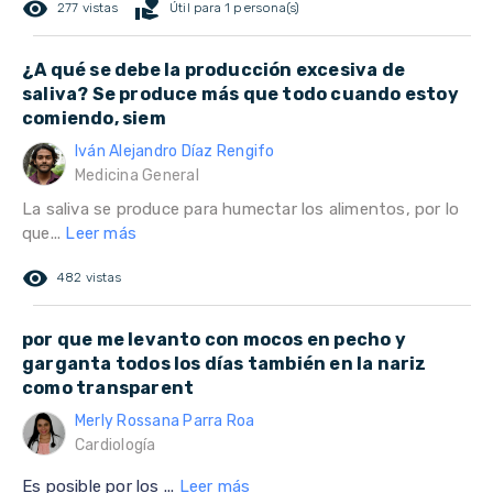
remove_red_eye
volunteer_activism
277 vistas
Útil para 1 persona(s)
¿A qué se debe la producción excesiva de
saliva? Se produce más que todo cuando estoy
comiendo, siem
Iván Alejandro Díaz Rengifo
Medicina General
La saliva se produce para humectar los alimentos, por lo
que...
Leer más
remove_red_eye
482 vistas
por que me levanto con mocos en pecho y
garganta todos los días también en la nariz
como transparent
Merly Rossana Parra Roa
Cardiología
Es posible por los ...
Leer más