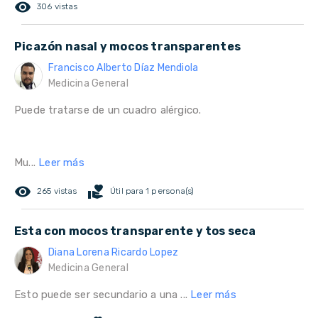
remove_red_eye
306 vistas
Picazón nasal y mocos transparentes
Francisco Alberto Díaz Mendiola
Medicina General
Puede tratarse de un cuadro alérgico.
Mu...
Leer más
remove_red_eye
volunteer_activism
265 vistas
Útil para 1 persona(s)
Esta con mocos transparente y tos seca
Diana Lorena Ricardo Lopez
Medicina General
Esto puede ser secundario a una ...
Leer más