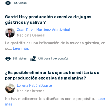
remove_red_eye
156 vistas
Gastritis y producción excesiva de jugos
gástricos y saliva ?
Juan David Martínez Aristizábal
Medicina General
La gastritis es una inflamación de la mucosa gástrica, en
oc...
Leer más
remove_red_eye
volunteer_activism
519 vistas
Útil para 1 persona(s)
¿Es posible eliminar las ojeras hereditarias o
por producción excesiva de melanina?
Lorena Pabón Duarte
Medicina interna
No hay medicamentos diseñados con el propósito...
Leer
más