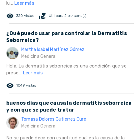
lu...
Leer más
remove_red_eye
volunteer_activism
320 vistas
Útil para 2 persona(s)
¿Qué puedo usar para controlar la Dermatitis
Seborreica?
Martha Isabel Martínez Gómez
Medicina General
Hola. La dermatitis seborreica es una condición que se
prese...
Leer más
remove_red_eye
1049 vistas
buenos dias que causa la dermatitis seborreica
y con que se puede tratar
Tomasa Dolores Gutierrez Cure
Medicina General
No se puede decir con exactitud cual es la causa de la