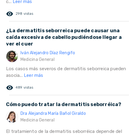
c...
Leer más
remove_red_eye
298 vistas
¿La dermatitis seborreica puede causar una
caída excesiva de cabello pudiéndose llegar a
ver el cuer
Iván Alejandro Díaz Rengifo
Medicina General
Los casos más severos de dermatitis seborreica pueden
asocia...
Leer más
remove_red_eye
489 vistas
Cómo puedo tratar la dermatitis seborréica?
Dra Alejandra María Bañol Giraldo
Medicina General
El tratamiento de la dermatitis seborréica depende del