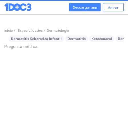
Descargar app
Entrar
Inicio /
Especialidades /
Dermatología
Dermatitis Seborreica Infantil
Dermatitis
Ketoconazol
Derma
Pregunta médica