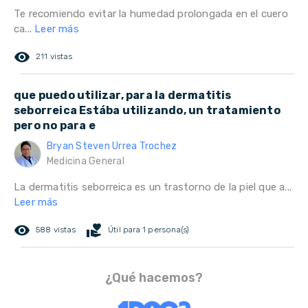
Te recomiendo evitar la humedad prolongada en el cuero
ca...
Leer más
remove_red_eye
211 vistas
que puedo utilizar, para la dermatitis
seborreica Estába utilizando, un tratamiento
pero no para e
Bryan Steven Urrea Trochez
Medicina General
La dermatitis seborreica es un trastorno de la piel que a...
Leer más
remove_red_eye
volunteer_activism
588 vistas
Útil para 1 persona(s)
¿Qué hacemos?