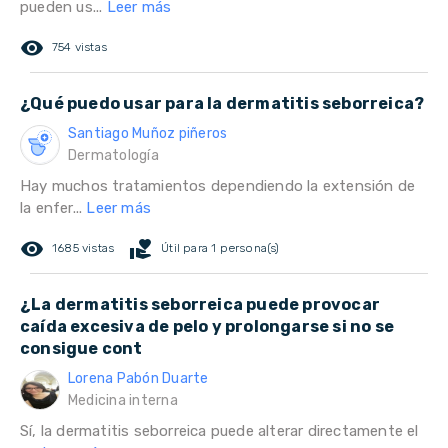
pueden us...
Leer más
remove_red_eye
754 vistas
¿Qué puedo usar para la dermatitis seborreica?
Santiago Muñoz piñeros
Dermatología
Hay muchos tratamientos dependiendo la extensión de
la enfer...
Leer más
remove_red_eye
volunteer_activism
1685 vistas
Útil para 1 persona(s)
¿La dermatitis seborreica puede provocar
caída excesiva de pelo y prolongarse si no se
consigue cont
Lorena Pabón Duarte
Medicina interna
Sí, la dermatitis seborreica puede alterar directamente el