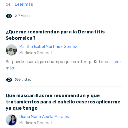
de...
Leer más
remove_red_eye
217 vistas
¿Qué me recomiendan para la Dermatitis
Seborreica?
Martha Isabel Martínez Gómez
Medicina General
Se puede usar algún champú que contenga Ketoco...
Leer
más
remove_red_eye
366 vistas
Que mascarillas me recomiendan y que
tratamientos para el cabello caseros aplicarme
ya que tengo
Diana María Abella Morales
Medicina General