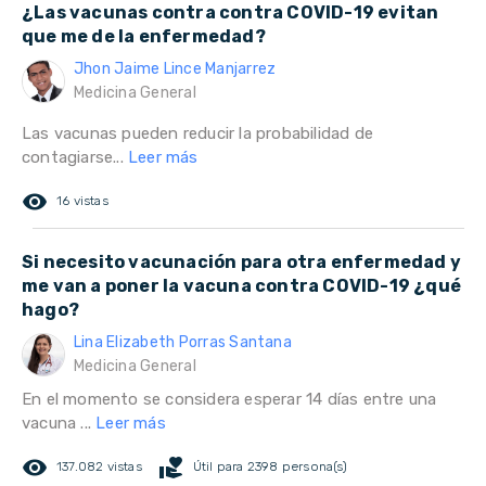
¿Las vacunas contra contra COVID-19 evitan
que me de la enfermedad?
Jhon Jaime Lince Manjarrez
Medicina General
Las vacunas pueden reducir la probabilidad de
contagiarse...
Leer más
remove_red_eye
16 vistas
Si necesito vacunación para otra enfermedad y
me van a poner la vacuna contra COVID-19 ¿qué
hago?
Lina Elizabeth Porras Santana
Medicina General
En el momento se considera esperar 14 días entre una
vacuna ...
Leer más
remove_red_eye
volunteer_activism
137.082 vistas
Útil para 2398 persona(s)