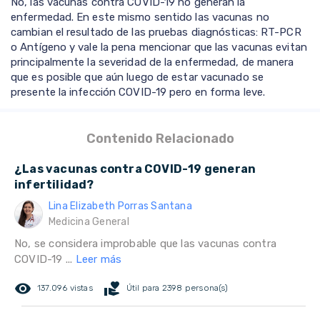
No, las vacunas contra COVID-19 no generan la
enfermedad. En este mismo sentido las vacunas no
cambian el resultado de las pruebas diagnósticas: RT-PCR
o Antígeno y vale la pena mencionar que las vacunas evitan
principalmente la severidad de la enfermedad, de manera
que es posible que aún luego de estar vacunado se
presente la infección COVID-19 pero en forma leve.
Contenido Relacionado
¿Las vacunas contra COVID-19 generan
infertilidad?
Lina Elizabeth Porras Santana
Medicina General
No, se considera improbable que las vacunas contra
COVID-19 ...
Leer más
remove_red_eye
volunteer_activism
137.096 vistas
Útil para 2398 persona(s)