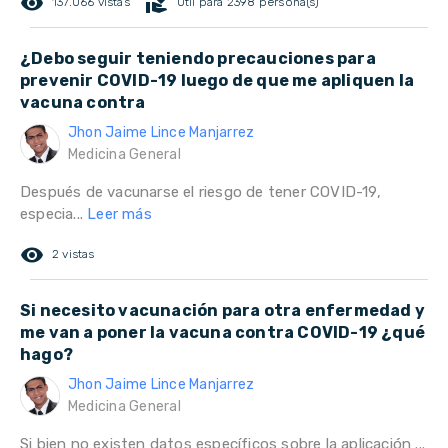
remove_red_eye
volunteer_activism
137.066 vistas
Útil para 2398 persona(s)
¿Debo seguir teniendo precauciones para
prevenir COVID-19 luego de que me apliquen la
vacuna contra
Jhon Jaime Lince Manjarrez
Medicina General
Después de vacunarse el riesgo de tener COVID-19,
especia...
Leer más
remove_red_eye
2 vistas
Si necesito vacunación para otra enfermedad y
me van a poner la vacuna contra COVID-19 ¿qué
hago?
Jhon Jaime Lince Manjarrez
Medicina General
Si bien no existen datos específicos sobre la aplicación ...