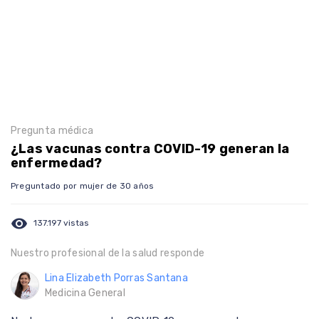
Pregunta médica
¿Las vacunas contra COVID-19 generan la
enfermedad?
Preguntado por mujer de 30 años
visibility
137.197 vistas
Nuestro profesional de la salud responde
Lina Elizabeth Porras Santana
Medicina General