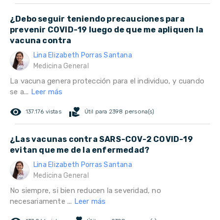
¿Debo seguir teniendo precauciones para
prevenir COVID-19 luego de que me apliquen la
vacuna contra
Lina Elizabeth Porras Santana
Medicina General
La vacuna genera protección para el individuo, y cuando
se a...
Leer más
remove_red_eye
volunteer_activism
137.176 vistas
Útil para 2398 persona(s)
¿Las vacunas contra SARS-COV-2 COVID-19
evitan que me de la enfermedad?
Lina Elizabeth Porras Santana
Medicina General
No siempre, si bien reducen la severidad, no
necesariamente ...
Leer más