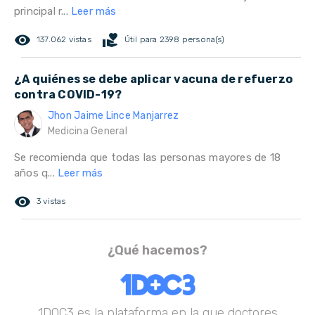
principal r...
Leer más
remove_red_eye
volunteer_activism
137.062 vistas
Útil para 2398 persona(s)
¿A quiénes se debe aplicar vacuna de refuerzo
contra COVID-19?
Jhon Jaime Lince Manjarrez
Medicina General
Se recomienda que todas las personas mayores de 18
años q...
Leer más
remove_red_eye
3 vistas
¿Qué hacemos?
1DOC3 es la plataforma en la que doctores