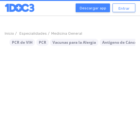
Descargar app
Entrar
Inicio /
Especialidades /
Medicina General
PCR de VIH
PCR
Vacunas para la Alergia
Antígeno de Cáncer 