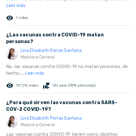
Leer más
remove_red_eye
1 vistas
¿Las vacunas contra COVID-19 matan
personas?
Lina Elizabeth Porras Santana
Medicina General
No, las vacunas contra COVID-19 no matan personas, de
hecho,...
Leer más
remove_red_eye
volunteer_activism
137.215 vistas
Útil para 2398 persona(s)
¿Para qué sirven las vacunas contra SARS-
COV-2 COVID-19?
Lina Elizabeth Porras Santana
Medicina General
Las vacunas contra COVID-19 tienen como objetivo