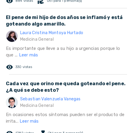
remove_red_eye
volunteer_activism
884 vistas
Útil para 1 persona(s)
El pene de mi hijo de dos años se inflamó y está
goteando algo amarillo.
Laura Cristina Montoya Hurtado
Medicina General
Es importante que lleve a su hijo a urgencias porque lo
que ...
Leer más
remove_red_eye
330 vistas
Cada vez que orino me queda goteando el pene.
¿A qué se debe esto?
Sebastian Valenzuela Vanegas
Medicina General
En ocasiones estos síntomas pueden ser el producto de
irrita...
Leer más