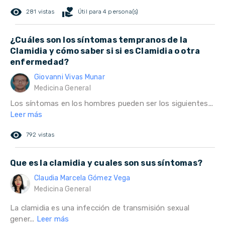
remove_red_eye
volunteer_activism
281 vistas
Útil para 4 persona(s)
¿Cuáles son los síntomas tempranos de la
Clamidia y cómo saber si si es Clamidia o otra
enfermedad?
Giovanni Vivas Munar
Medicina General
Los síntomas en los hombres pueden ser los siguientes...
Leer más
remove_red_eye
792 vistas
Que es la clamidia y cuales son sus síntomas?
Claudia Marcela Gómez Vega
Medicina General
La clamidia es una infección de transmisión sexual
gener...
Leer más