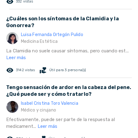
remove_red_eye
332 vistas
¿Cuáles son los síntomas de la Clamidia y la
Gonorrea?
Luisa Fernanda Ortegón Pulido
Medicina Estética
La Clamidia no suele causar síntomas, pero cuando est...
Leer más
remove_red_eye
volunteer_activism
3142 vistas
Útil para 3 persona(s)
Tengo sensación de ardor en la cabeza del pene.
¿Qué puede ser y cómo tratarlo?
Isabel Cristina Toro Valencia
Médico y cirujano
Efectivamente, puede ser parte de la respuesta al
medicament...
Leer más