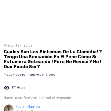
Pregunta médica
Cuales Son Los Síntomas De La Clamidia! ?
Tengo Una Sensación En El Pene Cómo Si
Estuviera Goteando ! Pero Me Revisó Y No !
Que Puede Ser?
Preguntado por hombre de 19 años
visibility
117 vistas
Nuestro profesional de la salud responde
Fabien Mantilla