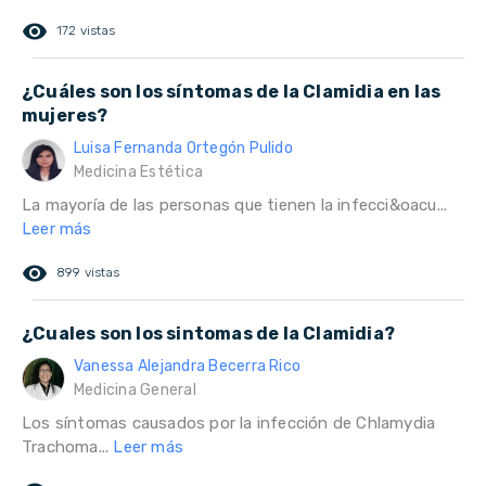
remove_red_eye
172 vistas
¿Cuáles son los síntomas de la Clamidia en las
mujeres?
Luisa Fernanda Ortegón Pulido
Medicina Estética
La mayoría de las personas que tienen la infecci&oacu...
Leer más
remove_red_eye
899 vistas
¿Cuales son los sintomas de la Clamidia?
Vanessa Alejandra Becerra Rico
Medicina General
Los síntomas causados por la infección de Chlamydia
Trachoma...
Leer más