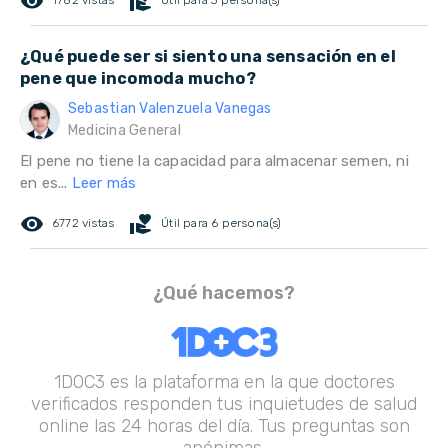
remove_red_eye
volunteer_activism
1782 vistas
Útil para 3 persona(s)
¿Qué puede ser si siento una sensación en el
pene que incomoda mucho?
Sebastian Valenzuela Vanegas
Medicina General
El pene no tiene la capacidad para almacenar semen, ni
en es...
Leer más
remove_red_eye
volunteer_activism
6772 vistas
Útil para 6 persona(s)
¿Qué hacemos?
1DOC3 es la plataforma en la que doctores
verificados responden tus inquietudes de salud
online las 24 horas del día. Tus preguntas son
anónimas.