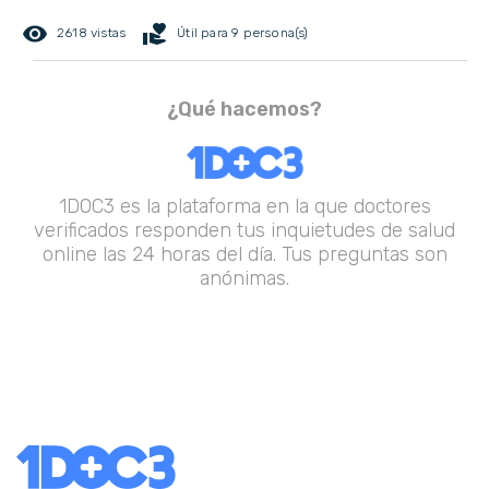
remove_red_eye
volunteer_activism
2618 vistas
Útil para 9 persona(s)
¿Qué hacemos?
1DOC3 es la plataforma en la que doctores
verificados responden tus inquietudes de salud
online las 24 horas del día. Tus preguntas son
anónimas.