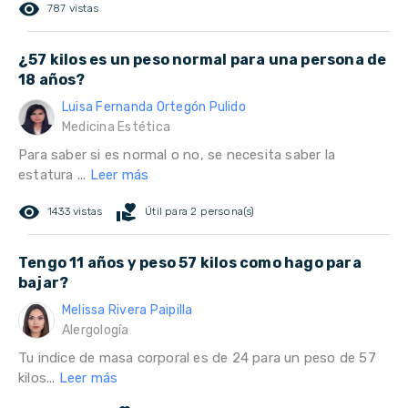
remove_red_eye
787 vistas
¿57 kilos es un peso normal para una persona de
18 años?
Luisa Fernanda Ortegón Pulido
Medicina Estética
Para saber si es normal o no, se necesita saber la
estatura ...
Leer más
remove_red_eye
volunteer_activism
1433 vistas
Útil para 2 persona(s)
Tengo 11 años y peso 57 kilos como hago para
bajar?
Melissa Rivera Paipilla
Alergología
Tu indice de masa corporal es de 24 para un peso de 57
kilos...
Leer más