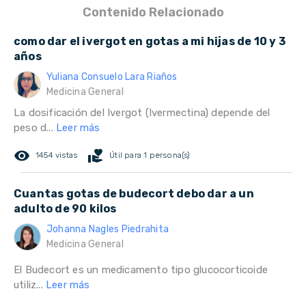
Contenido Relacionado
como dar el ivergot en gotas a mi hijas de 10 y 3
años
Yuliana Consuelo Lara Riaños
Medicina General
La dosificación del Ivergot (Ivermectina) depende del
peso d...
Leer más
remove_red_eye
volunteer_activism
1454 vistas
Útil para 1 persona(s)
Cuantas gotas de budecort debo dar a un
adulto de 90 kilos
Johanna Nagles Piedrahita
Medicina General
El Budecort es un medicamento tipo glucocorticoide
utiliz...
Leer más