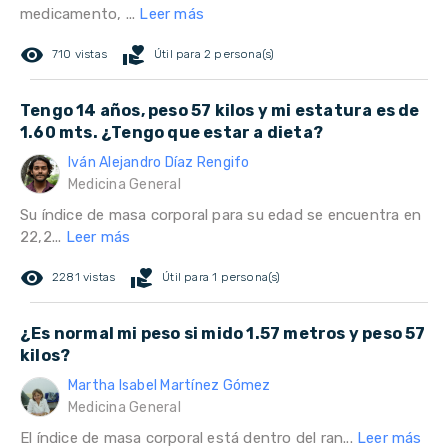
medicamento, ...
Leer más
remove_red_eye
volunteer_activism
710 vistas
Útil para 2 persona(s)
Tengo 14 años, peso 57 kilos y mi estatura es de
1.60 mts. ¿Tengo que estar a dieta?
Iván Alejandro Díaz Rengifo
Medicina General
Su índice de masa corporal para su edad se encuentra en
22,2...
Leer más
remove_red_eye
volunteer_activism
2281 vistas
Útil para 1 persona(s)
¿Es normal mi peso si mido 1.57 metros y peso 57
kilos?
Martha Isabel Martínez Gómez
Medicina General
El índice de masa corporal está dentro del ran...
Leer más