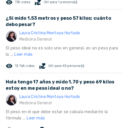
remove_red_eye
volunteer_activism
735 vistas
Útil para 1 persona(s)
¿Si mido 1.53 metros y peso 57 kilos; cuánto
debo pesar?
Laura Cristina Montoya Hurtado
Medicina General
El peso ideal no es solo uno en general, es un peso para
la ...
Leer más
remove_red_eye
volunteer_activism
13.765 vistas
Útil para 43 persona(s)
Hola tengo 17 años y mido 1.70 y peso 69 kilos
estoy en me peso ideal o no?
Laura Cristina Montoya Hurtado
Medicina General
El peso en el que debe estar se calcula mediante la
fórmula ...
Leer más