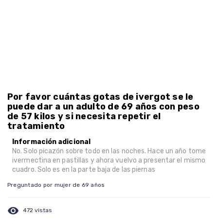
Por favor cuántas gotas de ivergot se le
puede dar a un adulto de 69 años con peso
de 57 kilos y si necesita repetir el
tratamiento
Información adicional
No. Solo picazón sobre todo en las noches. Hace un año tome
ivermectina en pastillas y ahora vuelvo a presentar el mismo
cuadro. Solo es en la parte baja de las piernas
Preguntado por mujer de 69 años
visibility
472 vistas