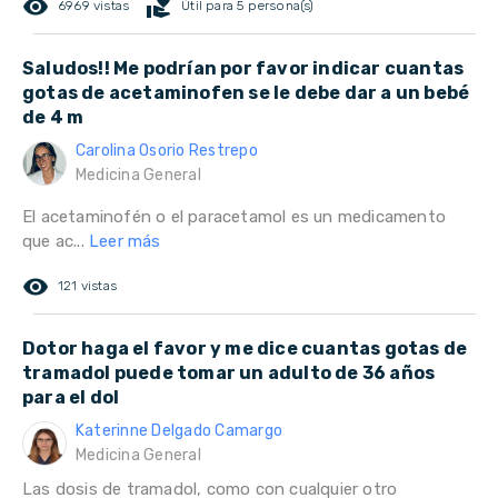
remove_red_eye
volunteer_activism
6969 vistas
Útil para 5 persona(s)
Saludos!! Me podrían por favor indicar cuantas
gotas de acetaminofen se le debe dar a un bebé
de 4 m
Carolina Osorio Restrepo
Medicina General
El acetaminofén o el paracetamol es un medicamento
que ac...
Leer más
remove_red_eye
121 vistas
Dotor haga el favor y me dice cuantas gotas de
tramadol puede tomar un adulto de 36 años
para el dol
Katerinne Delgado Camargo
Medicina General
Las dosis de tramadol, como con cualquier otro