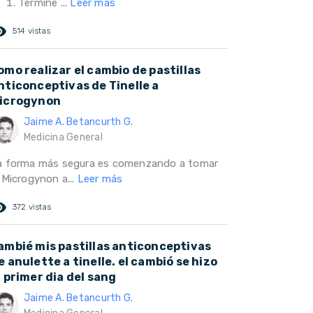
Termine ...
Leer más
ed_eye
514 vistas
omo realizar el cambio de pastillas
nticonceptivas de Tinelle a
icrogynon
Jaime A. Betancurth G.
Medicina General
a forma más segura es comenzando a tomar
 Microgynon a...
Leer más
ed_eye
372 vistas
ambié mis pastillas anticonceptivas
e anulette a tinelle. el cambió se hizo
l primer dia del sang
Jaime A. Betancurth G.