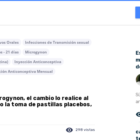
vos Orales
Infecciones de Transmisión sexual
 - 21 días
Microgynon
E
m
tina)
Inyección Anticonceptiva
d
ción Anticonceptiva Mensual
Sí
rogynon, el cambio lo realice al
a
do la toma de pastillas placebos,
remove_r
visibility
298 vistas
c
t