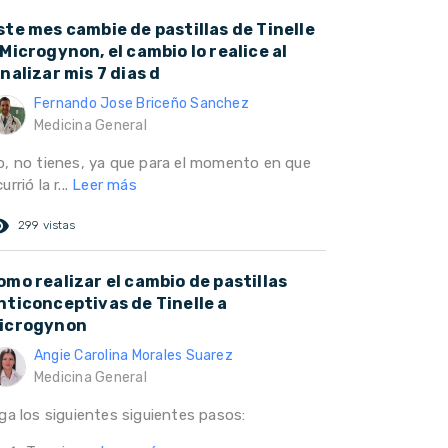
ste mes cambie de pastillas de Tinelle
 Microgynon, el cambio lo realice al
inalizar mis 7 dias d
Fernando Jose Briceño Sanchez
Medicina General
o, no tienes, ya que para el momento en que
urrió la r...
Leer más
ed_eye
299 vistas
omo realizar el cambio de pastillas
nticonceptivas de Tinelle a
icrogynon
Angie Carolina Morales Suarez
Medicina General
iga los siguientes siguientes pasos: