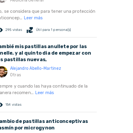
Medicina General
o, se considera que para tener una protección
nticoncep...
Leer más
ed_eye
volunteer_activism
295 vistas
Útil para 1 persona(s)
ambié mis pastillas anullete por las
inelle, y al quinto dia de empezar con
as pastillas nuevas,
Alejandro Abello-Martinez
Otras
iempre y cuando las haya continuado de la
anera recomen...
Leer más
ed_eye
154 vistas
ambio de pastillas anticonceptivas
asmín por microgynon