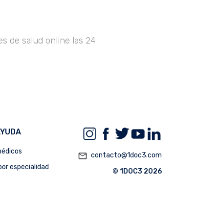
s de salud online las 24
AYUDA
édicos
mail_outline
contacto@1doc3.com
or especialidad
© 1DOC3 2026