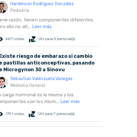
Hardenson Rodríguez González
Pediatría
iene razón, tienen componentes diferentes,
ro ello no alt...
Leer más
ed_eye
volunteer_activism
4671 vistas
Útil para 3 persona(s)
Existe riesgo de embarazo si cambio
e pastillas anticonceptivas, pasando
e Microgynon 30 a Sinovu
Sebastian Valenzuela Vanegas
Medicina General
a carga hormonal es la misma y los
omponentes son los mism...
Leer más
ed_eye
volunteer_activism
1797 vistas
Útil para 7 persona(s)