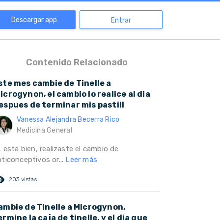
Descargar app
Entrar
Contenido Relacionado
ste mes cambie de Tinelle a
icrogynon, el cambio lo realice al dia
espues de terminar mis pastill
Vanessa Alejandra Becerra Rico
Medicina General
, esta bien, realizaste el cambio de
nticonceptivos or...
Leer más
ed_eye
203 vistas
ambie de Tinelle a Microgynon,
ermine la caja de tinelle, y el dia que