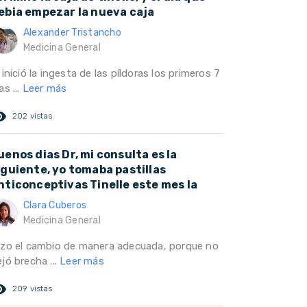
ebia empezar la nueva caja
Alexander Tristancho
Medicina General
 inició la ingesta de las píldoras los primeros 7
as ...
Leer más
ed_eye
202 vistas
uenos dias Dr, mi consulta es la
iguiente, yo tomaba pastillas
nticonceptivas Tinelle este mes la
Clara Cuberos
Medicina General
izo el cambio de manera adecuada, porque no
jó brecha ...
Leer más
ed_eye
209 vistas