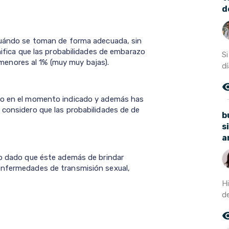
d
 cuándo se toman de forma adecuada, sin
gnifica que las probabilidades de embarazo
Si
enores al 1% (muy muy bajas).
dí
remove_r
ivo en el momento indicado y además has
 considero que las probabilidades de de
b
s
a
vo dado que éste además de brindar
enfermedades de transmisión sexual,
H
de
remove_r