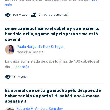
más
remove_red_eye
volunteer_activism
508 vistas
Útil para 2 persona(s)
se me cae muchísimo el cabello y ya me siento
horrible x ello, xq amo mi pelo pero se me está
cayend
Paula Margarita Ruiz Ortegon
Medicina General
La caída aumentada de cabello (más de 100 cabellos al
día...
Leer más
remove_red_eye
164 vistas
Es normal que se caiga mucho pelo despues de
haber tenido un parto? Mi bebé tiene 4 meses
apenas y a
Eduardo E. Ventura Semidey