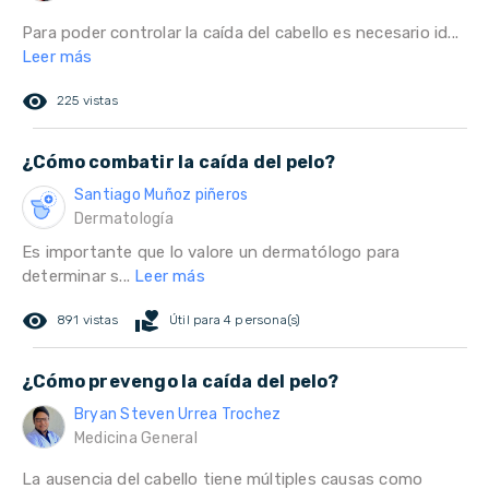
Para poder controlar la caída del cabello es necesario id...
Leer más
remove_red_eye
225 vistas
¿Cómo combatir la caída del pelo?
Santiago Muñoz piñeros
Dermatología
Es importante que lo valore un dermatólogo para
determinar s...
Leer más
remove_red_eye
volunteer_activism
891 vistas
Útil para 4 persona(s)
¿Cómo prevengo la caída del pelo?
Bryan Steven Urrea Trochez
Medicina General
La ausencia del cabello tiene múltiples causas como