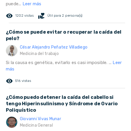
puede...
Leer más
remove_red_eye
volunteer_activism
1202 vistas
Útil para 2 persona(s)
¿Cómo se puede evitar o recuperar la caída del
pelo?
César Alejandro Peñatez Villadiego
Medicina del trabajo
Si la causa es genética, evitarlo es casi imposible. ...
Leer
más
remove_red_eye
516 vistas
¿Cómo puedo detener la caída del cabello si
tengo Hiperinsulinismo y Síndrome de Ovario
Poliquístico
Giovanni Vivas Munar
Medicina General