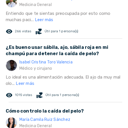
Medicina General
Entiendo que te sientas preocupada por esto como
muchas paci...
Leer más
remove_red_eye
volunteer_activism
266 vistas
Útil para 1 persona(s)
¿Es bueno usar sábila, ajo, sábila roja en mi
champú para detener la caída de pelo?
Isabel Cristina Toro Valencia
Médico y cirujano
Lo ideal es una alimentación adecuada. El ajo da muy mal
olo...
Leer más
remove_red_eye
volunteer_activism
1015 vistas
Útil para 1 persona(s)
Cómo controlo la caída del pelo?
María Camila Ruiz Sánchez
Medicina General