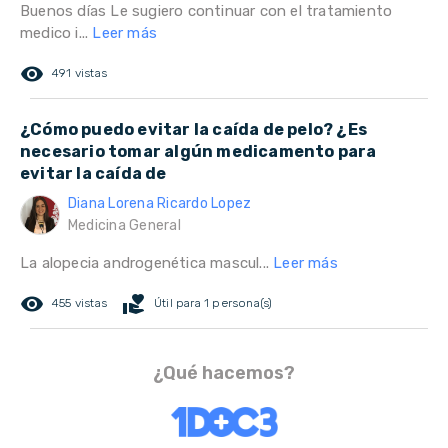
Buenos días Le sugiero continuar con el tratamiento
medico i...
Leer más
remove_red_eye
491 vistas
¿Cómo puedo evitar la caída de pelo? ¿Es
necesario tomar algún medicamento para
evitar la caída de
Diana Lorena Ricardo Lopez
Medicina General
La alopecia androgenética mascul...
Leer más
remove_red_eye
volunteer_activism
455 vistas
Útil para 1 persona(s)
¿Qué hacemos?