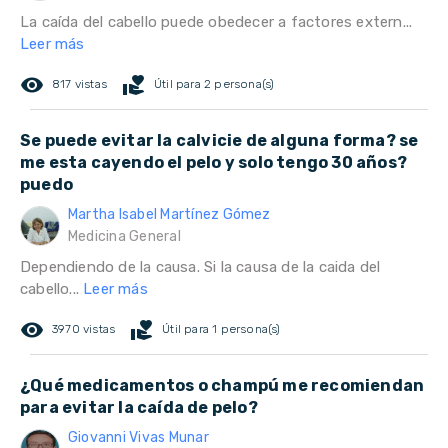
La caída del cabello puede obedecer a factores extern...
Leer más
remove_red_eye
volunteer_activism
817 vistas
Útil para 2 persona(s)
Se puede evitar la calvicie de alguna forma? se
me esta cayendo el pelo y solo tengo 30 años?
puedo
Martha Isabel Martínez Gómez
Medicina General
Dependiendo de la causa. Si la causa de la caida del
cabello...
Leer más
remove_red_eye
volunteer_activism
3970 vistas
Útil para 1 persona(s)
¿Qué medicamentos o champú me recomiendan
para evitar la caída de pelo?
Giovanni Vivas Munar