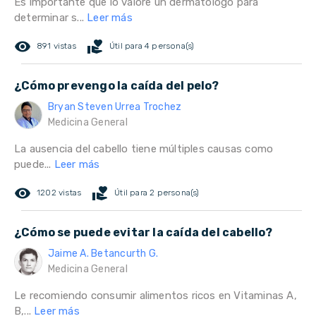
Es importante que lo valore un dermatólogo para
determinar s...
Leer más
remove_red_eye
volunteer_activism
891 vistas
Útil para 4 persona(s)
¿Cómo prevengo la caída del pelo?
Bryan Steven Urrea Trochez
Medicina General
La ausencia del cabello tiene múltiples causas como
puede...
Leer más
remove_red_eye
volunteer_activism
1202 vistas
Útil para 2 persona(s)
¿Cómo se puede evitar la caída del cabello?
Jaime A. Betancurth G.
Medicina General
Le recomiendo consumir alimentos ricos en Vitaminas A,
B,...
Leer más