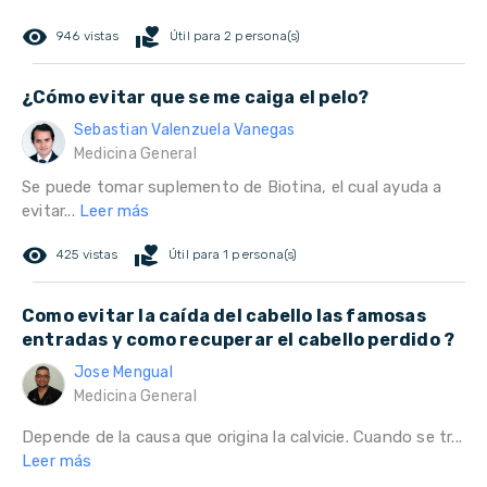
remove_red_eye
volunteer_activism
946 vistas
Útil para 2 persona(s)
¿Cómo evitar que se me caiga el pelo?
Sebastian Valenzuela Vanegas
Medicina General
Se puede tomar suplemento de Biotina, el cual ayuda a
evitar...
Leer más
remove_red_eye
volunteer_activism
425 vistas
Útil para 1 persona(s)
Como evitar la caída del cabello las famosas
entradas y como recuperar el cabello perdido ?
Jose Mengual
Medicina General
Depende de la causa que origina la calvicie. Cuando se tr...
Leer más