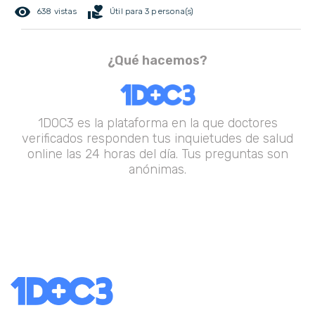
remove_red_eye
volunteer_activism
638 vistas
Útil para 3 persona(s)
¿Qué hacemos?
1DOC3 es la plataforma en la que doctores
verificados responden tus inquietudes de salud
online las 24 horas del día. Tus preguntas son
anónimas.