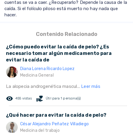
cuentas se va a caer. ¿Recuperarlo? Depende la causa de la
caída. Si el folículo piloso está muerto no hay nada que
hacer.
Contenido Relacionado
¿Cómo puedo evitar la caída de pelo? ¿Es
necesario tomar algún medicamento para
evitar la caída de
Diana Lorena Ricardo Lopez
Medicina General
La alopecia androgenética mascul...
Leer más
remove_red_eye
volunteer_activism
455 vistas
Útil para 1 persona(s)
¿Qué hacer para evitar la caída de pelo?
César Alejandro Peñatez Villadiego
Medicina del trabajo