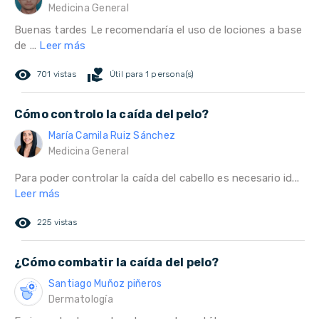
Medicina General
Buenas tardes Le recomendaría el uso de lociones a base
de ...
Leer más
remove_red_eye
volunteer_activism
701 vistas
Útil para 1 persona(s)
Cómo controlo la caída del pelo?
María Camila Ruiz Sánchez
Medicina General
Para poder controlar la caída del cabello es necesario id...
Leer más
remove_red_eye
225 vistas
¿Cómo combatir la caída del pelo?
Santiago Muñoz piñeros
Dermatología