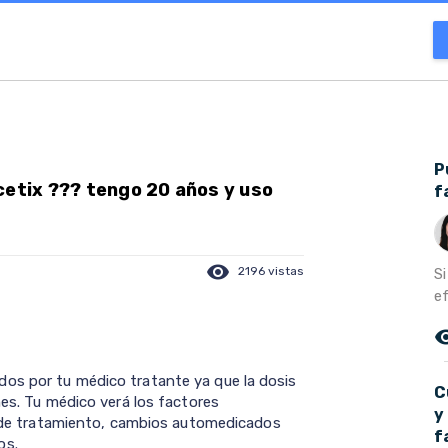
P
cetix ??? tengo 20 años y uso
f
visibility
2196 vistas
S
ef
remove_r
os por tu médico tratante ya que la dosis
C
nes. Tu médico verá los factores
y
io de tratamiento, cambios automedicados
f
os.