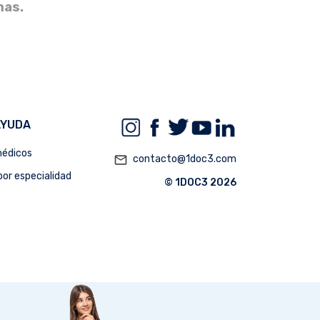
mas.
AYUDA
édicos
mail_outline
contacto@1doc3.com
or especialidad
© 1DOC3 2026