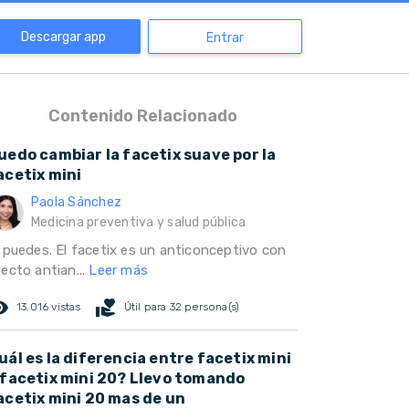
Descargar app
Entrar
Contenido Relacionado
uedo cambiar la facetix suave por la
acetix mini
Paola Sánchez
Medicina preventiva y salud pública
i puedes. El facetix es un anticonceptivo con
ecto antian...
Leer más
ed_eye
volunteer_activism
13.016 vistas
Útil para 32 persona(s)
uál es la diferencia entre facetix mini
 facetix mini 20? Llevo tomando
acetix mini 20 mas de un