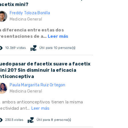
acetix mini?
Freddy Toloza Bonilla
Medicina General
a diferencia entre estas dos
resentaciones de a...
Leer más
ed_eye
volunteer_activism
10.369 vistas
Útil para 10 persona(s)
uedo pasar de facetix suave a facetix
ini 20? Sin disminuir la eficacia
nticonceptiva
Paula Margarita Ruiz Ortegon
Medicina General
i, ambos anticonceptivos tienen la misma
ectividad ant...
Leer más
ed_eye
volunteer_activism
2303 vistas
Útil para 8 persona(s)