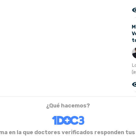
remove_r
M
V
t
Lo
(a
remove_r
¿Qué hacemos?
ma en la que doctores verificados responden tus