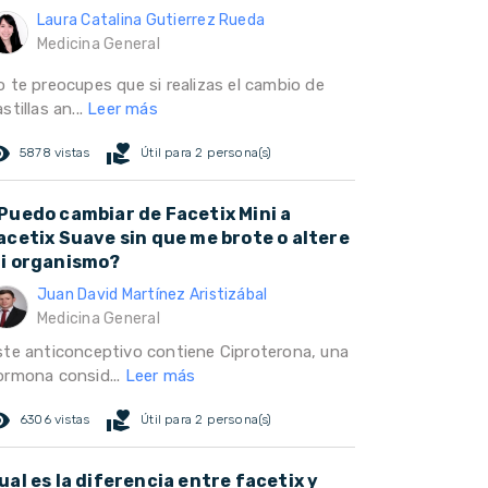
Laura Catalina Gutierrez Rueda
Medicina General
o te preocupes que si realizas el cambio de
stillas an...
Leer más
ed_eye
volunteer_activism
5878 vistas
Útil para 2 persona(s)
Puedo cambiar de Facetix Mini a
acetix Suave sin que me brote o altere
i organismo?
Juan David Martínez Aristizábal
Medicina General
ste anticonceptivo contiene Ciproterona, una
ormona consid...
Leer más
ed_eye
volunteer_activism
6306 vistas
Útil para 2 persona(s)
ual es la diferencia entre facetix y