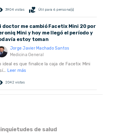
ed_eye
volunteer_activism
3904 vistas
Útil para 6 persona(s)
i doctor me cambió Facetix Mini 20 por
eroniq Mini y hoy me llegó el período y
odavía estoy toman
Jorge Javier Machado Santos
Medicina General
 ideal es que finalice la caja de Facetix Mini
sí...
Leer más
ed_eye
2042 vistas
 inquietudes de salud