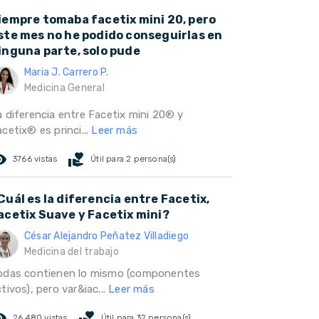
iempre tomaba facetix mini 20, pero
ste mes no he podido conseguirlas en
inguna parte, solo pude
Maria J. Carrero P.
Medicina General
a diferencia entre Facetix mini 20® y
cetix® es princi...
Leer más
ed_eye
volunteer_activism
3766 vistas
Útil para 2 persona(s)
Cuál es la diferencia entre Facetix,
acetix Suave y Facetix mini?
César Alejandro Peñatez Villadiego
Medicina del trabajo
odas contienen lo mismo (componentes
tivos), pero var&iac...
Leer más
ed_eye
volunteer_activism
26.480 vistas
Útil para 32 persona(s)