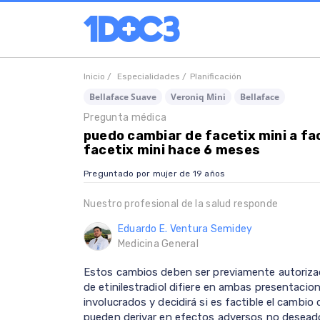
Inicio /
Especialidades /
Planificación
Bellaface Suave
Veroniq Mini
Bellaface
Pregunta médica
puedo cambiar de facetix mini a fa
facetix mini hace 6 meses
Preguntado por mujer de 19 años
Nuestro profesional de la salud responde
Eduardo E. Ventura Semidey
Medicina General
Estos cambios deben ser previamente autorizad
de etinilestradiol difiere en ambas presentacio
involucrados y decidirá si es factible el camb
pueden derivar en efectos adversos no desead