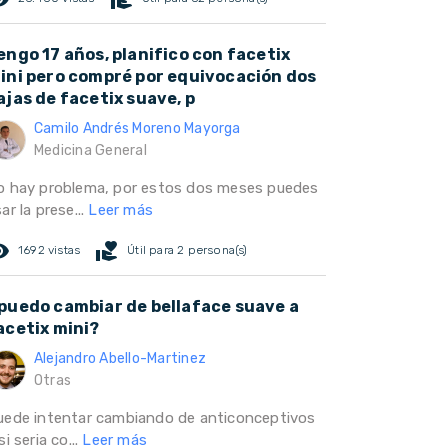
engo 17 años, planifico con facetix
ini pero compré por equivocación dos
ajas de facetix suave, p
Camilo Andrés Moreno Mayorga
Medicina General
o hay problema, por estos dos meses puedes
ar la prese...
Leer más
ed_eye
volunteer_activism
1692 vistas
Útil para 2 persona(s)
puedo cambiar de bellaface suave a
acetix mini?
Alejandro Abello-Martinez
Otras
uede intentar cambiando de anticonceptivos
si seria co...
Leer más