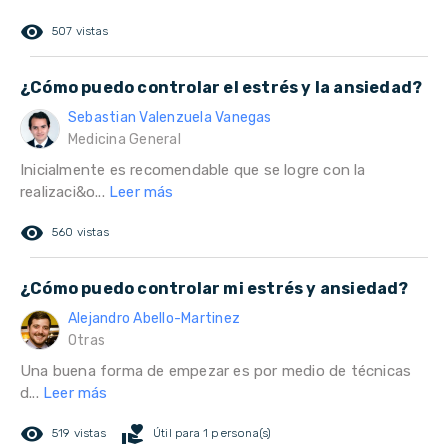
remove_red_eye
507 vistas
¿Cómo puedo controlar el estrés y la ansiedad?
Sebastian Valenzuela Vanegas
Medicina General
Inicialmente es recomendable que se logre con la
realizaci&o...
Leer más
remove_red_eye
560 vistas
¿Cómo puedo controlar mi estrés y ansiedad?
Alejandro Abello-Martinez
Otras
Una buena forma de empezar es por medio de técnicas
d...
Leer más
remove_red_eye
volunteer_activism
519 vistas
Útil para 1 persona(s)