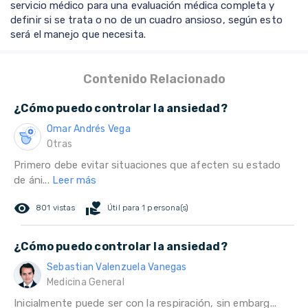
servicio médico para una evaluación médica completa y
definir si se trata o no de un cuadro ansioso, según esto
será el manejo que necesita.
Contenido Relacionado
¿Cómo puedo controlar la ansiedad?
Omar Andrés Vega
Otras
Primero debe evitar situaciones que afecten su estado
de áni...
Leer más
remove_red_eye
volunteer_activism
801 vistas
Útil para 1 persona(s)
¿Cómo puedo controlar la ansiedad?
Sebastian Valenzuela Vanegas
Medicina General
Inicialmente puede ser con la respiración, sin embarg...