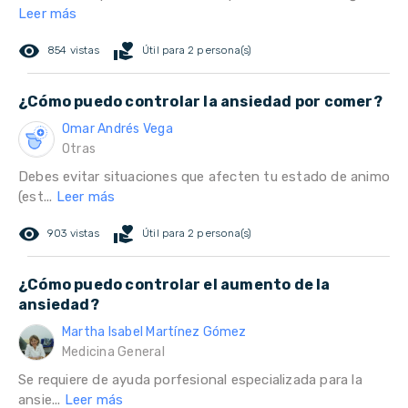
Leer más
remove_red_eye
volunteer_activism
854 vistas
Útil para 2 persona(s)
¿Cómo puedo controlar la ansiedad por comer?
Omar Andrés Vega
Otras
Debes evitar situaciones que afecten tu estado de animo
(est...
Leer más
remove_red_eye
volunteer_activism
903 vistas
Útil para 2 persona(s)
¿Cómo puedo controlar el aumento de la
ansiedad?
Martha Isabel Martínez Gómez
Medicina General
Se requiere de ayuda porfesional especializada para la
ansie...
Leer más