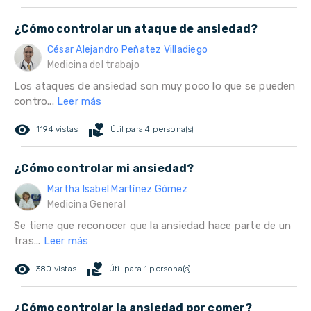
¿Cómo controlar un ataque de ansiedad?
César Alejandro Peñatez Villadiego
Medicina del trabajo
Los ataques de ansiedad son muy poco lo que se pueden
contro...
Leer más
remove_red_eye
volunteer_activism
1194 vistas
Útil para 4 persona(s)
¿Cómo controlar mi ansiedad?
Martha Isabel Martínez Gómez
Medicina General
Se tiene que reconocer que la ansiedad hace parte de un
tras...
Leer más
remove_red_eye
volunteer_activism
380 vistas
Útil para 1 persona(s)
¿Cómo controlar la ansiedad por comer?