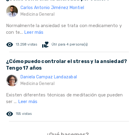
Carlos Antonio Jiménez Montiel
Medicina General
Normalmente la ansiedad se trata con medicamento y
con te...
Leer más
remove_red_eye
volunteer_activism
13.258 vistas
Útil para 4 persona(s)
¿Cómo puedo controlar el stress y la ansiedad?
Tengo 17 años
Daniela Campaz Landazabal
Medicina General
Existen diferentes técnicas de meditación que pueden
ser ...
Leer más
remove_red_eye
155 vistas
¿Qué hacemos?