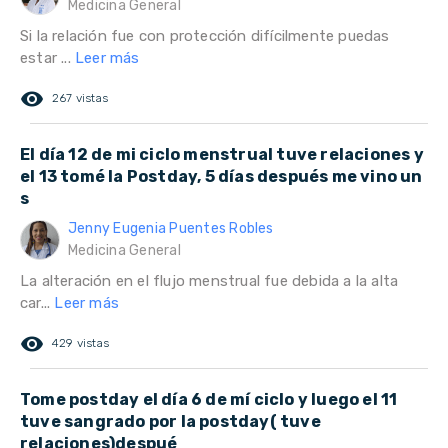
Medicina General
Si la relación fue con protección difícilmente puedas
estar ...
Leer más
remove_red_eye
267 vistas
El día 12 de mi ciclo menstrual tuve relaciones y
el 13 tomé la Postday, 5 días después me vino un
s
Jenny Eugenia Puentes Robles
Medicina General
La alteración en el flujo menstrual fue debida a la alta
car...
Leer más
remove_red_eye
429 vistas
Tome postday el día 6 de mí ciclo y luego el 11
tuve sangrado por la postday( tuve
relaciones)despué