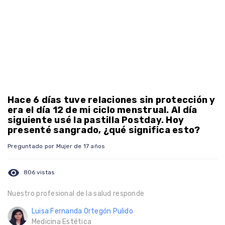
Hace 6 días tuve relaciones sin protección y
era el día 12 de mi ciclo menstrual. Al día
siguiente usé la pastilla Postday. Hoy
presenté sangrado, ¿qué significa esto?
Preguntado por Mujer de 17 años
visibility
806 vistas
Nuestro profesional de la salud responde
Luisa Fernanda Ortegón Pulido
Medicina Estética