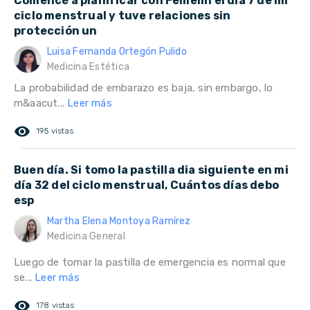
Comencé a planificar con Femelin el día 7 de mi
ciclo menstrual y tuve relaciones sin
protección un
Luisa Fernanda Ortegón Pulido
Medicina Estética
La probabilidad de embarazo es baja, sin embargo, lo
m&aacut...
Leer más
remove_red_eye
195 vistas
Buen día. Si tomo la pastilla dia siguiente en mi
día 32 del ciclo menstrual, Cuántos días debo
esp
Martha Elena Montoya Ramírez
Medicina General
Luego de tomar la pastilla de emergencia es normal que
se...
Leer más
remove_red_eye
178 vistas