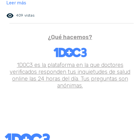
Leer más
remove_red_eye
409 vistas
¿Qué hacemos?
1DOC3 es la plataforma en la que doctores
verificados responden tus inquietudes de salud
online las 24 horas del día. Tus preguntas son
anónimas.