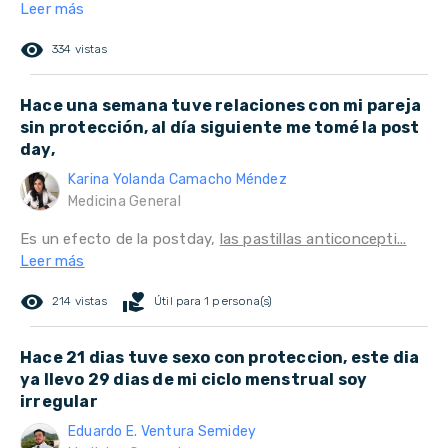
Leer más
remove_red_eye
334 vistas
Hace una semana tuve relaciones con mi pareja
sin protección, al día siguiente me tomé la post
day,
Karina Yolanda Camacho Méndez
Medicina General
Es un efecto de la postday,
las pastillas anticoncepti...
Leer más
remove_red_eye
volunteer_activism
214 vistas
Útil para 1 persona(s)
Hace 21 dias tuve sexo con proteccion, este dia
ya llevo 29 dias de mi ciclo menstrual soy
irregular
Eduardo E. Ventura Semidey