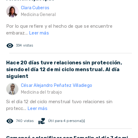
Clara Cuberos
Medicina General
Por lo que refiere y el hecho de que se encuentre
embaraz...
Leer más
remove_red_eye
334 vistas
Hace 20 días tuve relaciones sin protección,
siendo el día 12 de mi ciclo menstrual. Al día
siguient
César Alejandro Peñatez Villadiego
Medicina del trabajo
Si el día 12 del ciclo menstrual tuvo relaciones sin
protecc...
Leer más
remove_red_eye
volunteer_activism
740 vistas
Útil para 4 persona(s)