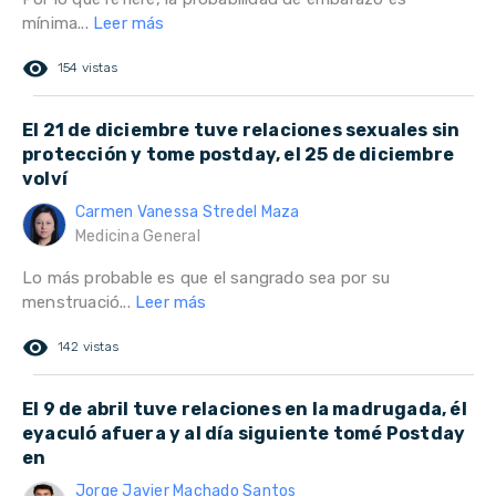
mínima...
Leer más
remove_red_eye
154 vistas
El 21 de diciembre tuve relaciones sexuales sin
protección y tome postday, el 25 de diciembre
volví
Carmen Vanessa Stredel Maza
Medicina General
Lo más probable es que el sangrado sea por su
menstruació...
Leer más
remove_red_eye
142 vistas
El 9 de abril tuve relaciones en la madrugada, él
eyaculó afuera y al día siguiente tomé Postday
en
Jorge Javier Machado Santos