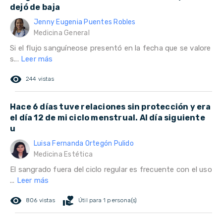
dejó de baja
Jenny Eugenia Puentes Robles
Medicina General
Si el flujo sanguíneose presentó en la fecha que se valore
s...
Leer más
remove_red_eye
244 vistas
Hace 6 días tuve relaciones sin protección y era
el día 12 de mi ciclo menstrual. Al día siguiente
u
Luisa Fernanda Ortegón Pulido
Medicina Estética
El sangrado fuera del ciclo regular es frecuente con el uso
...
Leer más
remove_red_eye
volunteer_activism
806 vistas
Útil para 1 persona(s)