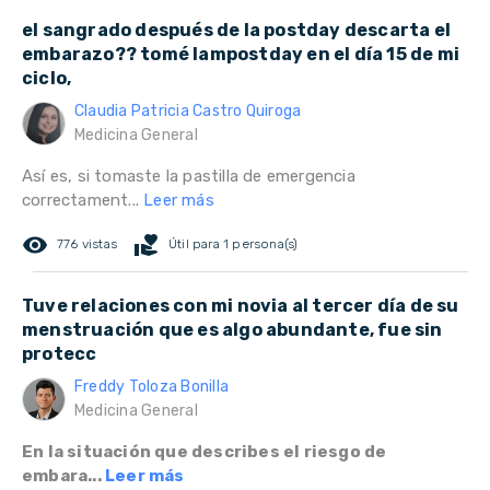
el sangrado después de la postday descarta el
embarazo?? tomé lampostday en el día 15 de mi
ciclo,
Claudia Patricia Castro Quiroga
Medicina General
Así es, si tomaste la pastilla de emergencia
correctament...
Leer más
remove_red_eye
volunteer_activism
776 vistas
Útil para 1 persona(s)
Tuve relaciones con mi novia al tercer día de su
menstruación que es algo abundante, fue sin
protecc
Freddy Toloza Bonilla
Medicina General
En la situación que describes el riesgo de
embara...
Leer más