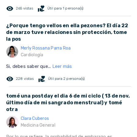
remove_red_eye
volunteer_activism
265 vistas
Útil para 1 persona(s)
¿Porque tengo vellos en ella pezones? El día 22
de marzo tuve relaciones sin protección, tome
la pos
Merly Rossana Parra Roa
Cardiología
Si, debes saber que...
Leer más
remove_red_eye
volunteer_activism
228 vistas
Útil para 2 persona(s)
tomé una postday el dia 6 de mi ciclo ( 13 de nov,
último día de mi sangrado menstrual) y tomé
otra
Clara Cuberos
Medicina General
Por lo que refiere, la probabilidad de embarazo es