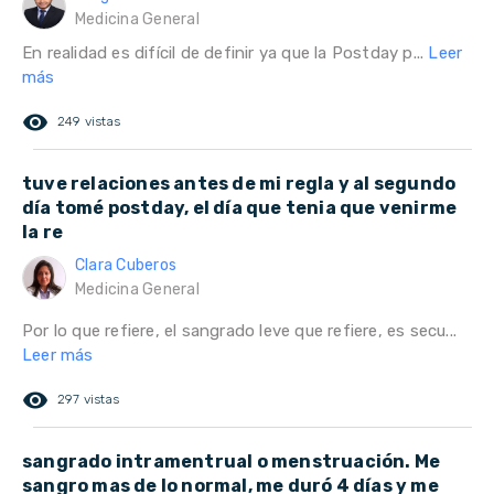
Medicina General
En realidad es difícil de definir ya que la Postday p...
Leer
más
remove_red_eye
249 vistas
tuve relaciones antes de mi regla y al segundo
día tomé postday, el día que tenia que venirme
la re
Clara Cuberos
Medicina General
Por lo que refiere, el sangrado leve que refiere, es secu...
Leer más
remove_red_eye
297 vistas
sangrado intramentrual o menstruación. Me
sangro mas de lo normal, me duró 4 días y me