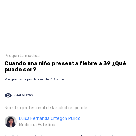
Pregunta médica
Cuando una niño presenta fiebre a 39 ¿Qué
puede ser?
Preguntado por Mujer de 43 años
visibility
644 vistas
Nuestro profesional de la salud responde
Luisa Fernanda Ortegón Pulido
Medicina Estética