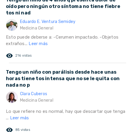
oído pero ningún otro síntoma no tiene fiebre
tos ni nad
Eduardo E. Ventura Semidey
Medicina General
Esto puede deberse a: -Cerumen impactado. -Objetos
extraños...
Leer más
remove_red_eye
216 vistas
Tengo un niño con parálisis desde hace unas
horas tiene tos intensa que no se le quita con
nada no p
Clara Cuberos
Medicina General
Lo que refiere no es normal, hay que descartar que tenga
...
Leer más
remove_red_eye
85 vistas