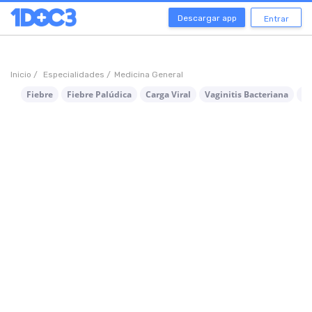
Descargar app
Entrar
Inicio /
Especialidades /
Medicina General
Fiebre
Fiebre Palúdica
Carga Viral
Vaginitis Bacteriana
Ga