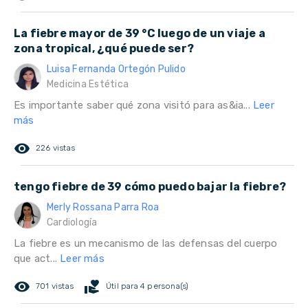
La fiebre mayor de 39 °C luego de un viaje a
zona tropical, ¿qué puede ser?
Luisa Fernanda Ortegón Pulido
Medicina Estética
Es importante saber qué zona visitó para as&ia...
Leer
más
remove_red_eye
226 vistas
tengo fiebre de 39 cómo puedo bajar la fiebre?
Merly Rossana Parra Roa
Cardiología
La fiebre es un mecanismo de las defensas del cuerpo
que act...
Leer más
remove_red_eye
volunteer_activism
701 vistas
Útil para 4 persona(s)