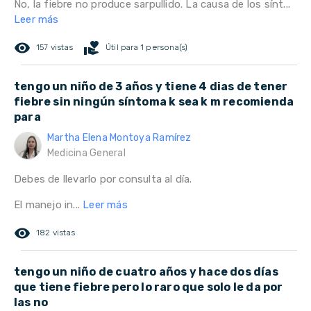
No, la fiebre no produce sarpullido. La causa de los sínt...
Leer más
remove_red_eye
volunteer_activism
157 vistas
Útil para 1 persona(s)
tengo un niño de 3 años y tiene 4 dias de tener
fiebre sin ningún síntoma k sea k m recomienda
para
Martha Elena Montoya Ramírez
Medicina General
Debes de llevarlo por consulta al día.
El manejo in...
Leer más
remove_red_eye
182 vistas
tengo un niño de cuatro años y hace dos días
que tiene fiebre pero lo raro que solo le da por
las no