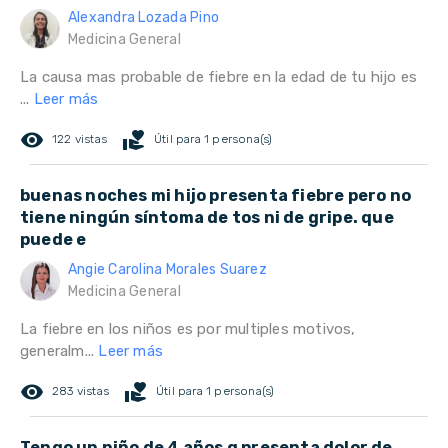
Alexandra Lozada Pino
Medicina General
La causa mas probable de fiebre en la edad de tu hijo es
...
Leer más
remove_red_eye
volunteer_activism
122 vistas
Útil para 1 persona(s)
buenas noches mi hijo presenta fiebre pero no
tiene ningún síntoma de tos ni de gripe. que
puede e
Angie Carolina Morales Suarez
Medicina General
La fiebre en los niños es por multiples motivos,
generalm...
Leer más
remove_red_eye
volunteer_activism
283 vistas
Útil para 1 persona(s)
Tengo un niño de 4 años q presenta dolor de