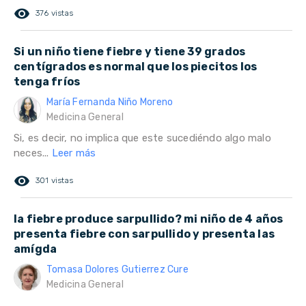
remove_red_eye
376 vistas
Si un niño tiene fiebre y tiene 39 grados
centígrados es normal que los piecitos los
tenga fríos
María Fernanda Niño Moreno
Medicina General
Si, es decir, no implica que este sucediéndo algo malo
neces...
Leer más
remove_red_eye
301 vistas
la fiebre produce sarpullido? mi niño de 4 años
presenta fiebre con sarpullido y presenta las
amígda
Tomasa Dolores Gutierrez Cure
Medicina General