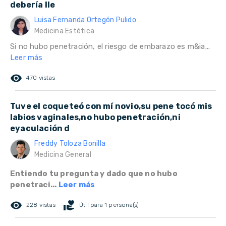
debería lle
Luisa Fernanda Ortegón Pulido
Medicina Estética
Si no hubo penetración, el riesgo de embarazo es m&ia...
Leer más
remove_red_eye
470 vistas
Tuve el coqueteó con mí novio,su pene tocó mis
labios vaginales,no hubo penetración,ni
eyaculación d
Freddy Toloza Bonilla
Medicina General
Entiendo tu pregunta y dado que no hubo
penetraci...
Leer más
remove_red_eye
volunteer_activism
228 vistas
Útil para 1 persona(s)