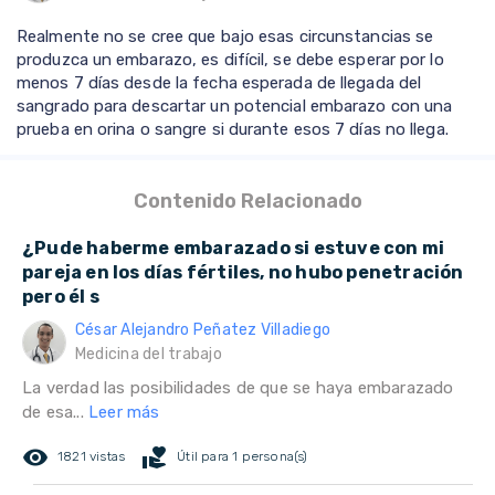
Realmente no se cree que bajo esas circunstancias se
produzca un embarazo, es difícil, se debe esperar por lo
menos 7 días desde la fecha esperada de llegada del
sangrado para descartar un potencial embarazo con una
prueba en orina o sangre si durante esos 7 días no llega.
Contenido Relacionado
¿Pude haberme embarazado si estuve con mi
pareja en los días fértiles, no hubo penetración
pero él s
César Alejandro Peñatez Villadiego
Medicina del trabajo
La verdad las posibilidades de que se haya embarazado
de esa...
Leer más
remove_red_eye
volunteer_activism
1821 vistas
Útil para 1 persona(s)