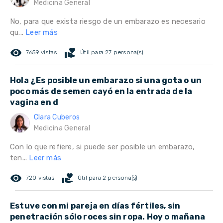
Medicina General
No, para que exista riesgo de un embarazo es necesario
qu...
Leer más
remove_red_eye
volunteer_activism
7659 vistas
Útil para 27 persona(s)
Hola ¿Es posible un embarazo si una gota o un
poco más de semen cayó en la entrada de la
vagina en d
Clara Cuberos
Medicina General
Con lo que refiere, si puede ser posible un embarazo,
ten...
Leer más
remove_red_eye
volunteer_activism
720 vistas
Útil para 2 persona(s)
Estuve con mi pareja en días fértiles, sin
penetración sólo roces sin ropa. Hoy o mañana