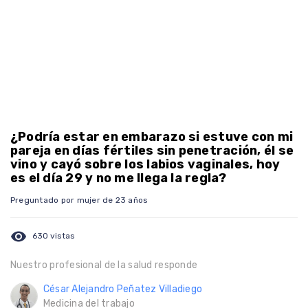
¿Podría estar en embarazo si estuve con mi
pareja en días fértiles sin penetración, él se
vino y cayó sobre los labios vaginales, hoy
es el día 29 y no me llega la regla?
Preguntado por mujer de 23 años
visibility
630 vistas
Nuestro profesional de la salud responde
César Alejandro Peñatez Villadiego
Medicina del trabajo