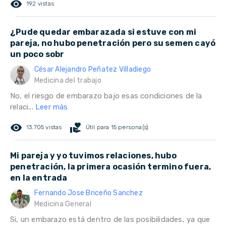
remove_red_eye
192 vistas
¿Pude quedar embarazada si estuve con mi
pareja, no hubo penetración pero su semen cayó
un poco sobr
César Alejandro Peñatez Villadiego
Medicina del trabajo
No, el riesgo de embarazo bajo esas condiciones de la
relaci...
Leer más
remove_red_eye
volunteer_activism
13.705 vistas
Útil para 15 persona(s)
Mi pareja y yo tuvimos relaciones, hubo
penetración, la primera ocasión termino fuera,
en la entrada
Fernando Jose Briceño Sanchez
Medicina General
Si, un embarazo está dentro de las posibilidades, ya que