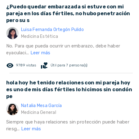
¿Puedo quedar embarazada si estuve con mi
pareja en los días fértiles, no hubo penetración
pero su s
Luisa Fernanda Ortegón Pulido
Medicina Estética
No. Para que pueda ocurrir un embarazo, debe haber
eyaculaci...
Leer más
remove_red_eye
volunteer_activism
9789 vistas
Útil para 7 persona(s)
hola hoy he tenido relaciones con mi pareja hoy
es uno de mis días fértiles lo hicimos sin condón
pe
Natalia Mesa García
Medicina General
Siempre que haya relaciones sin protección puede haber
riesg...
Leer más