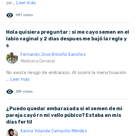
sie...
Leer más
remove_red_eye
981 vistas
Hola quisiera preguntar ; si me cayo semen en el
labio vaginal y 2 dias despues me bajó la regla y
s
Fernando Jose Briceño Sanchez
Medicina General
No existe riesgo de embarazo. Al ocurrir la menstruación
...
Leer más
remove_red_eye
339 vistas
¿Puedo quedar embarazada si el semen de mi
pareja cayó rn mi vello púbico? Estaba en mis
días fertil
Karina Yolanda Camacho Méndez