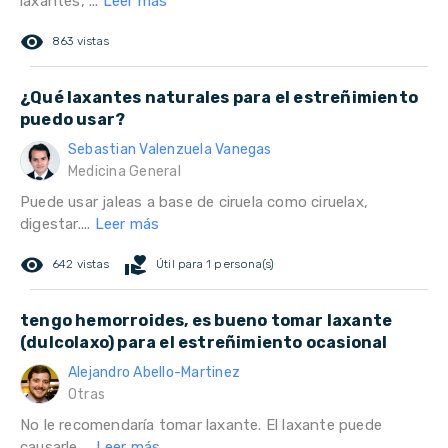
laxantes, ...
Leer más
remove_red_eye
863 vistas
¿Qué laxantes naturales para el estreñimiento
puedo usar?
Sebastian Valenzuela Vanegas
Medicina General
Puede usar jaleas a base de ciruela como ciruelax,
digestar....
Leer más
remove_red_eye
volunteer_activism
642 vistas
Útil para 1 persona(s)
tengo hemorroides, es bueno tomar laxante
(dulcolaxo) para el estreñimiento ocasional
Alejandro Abello-Martinez
Otras
No le recomendaría tomar laxante. El laxante puede
causarle ...
Leer más