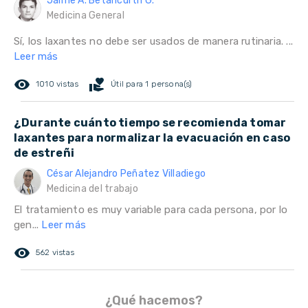
Jaime A. Betancurth G.
Medicina General
Sí, los laxantes no debe ser usados de manera rutinaria. ...
Leer más
remove_red_eye
volunteer_activism
1010 vistas
Útil para 1 persona(s)
¿Durante cuánto tiempo se recomienda tomar
laxantes para normalizar la evacuación en caso
de estreñi
César Alejandro Peñatez Villadiego
Medicina del trabajo
El tratamiento es muy variable para cada persona, por lo
gen...
Leer más
remove_red_eye
562 vistas
¿Qué hacemos?