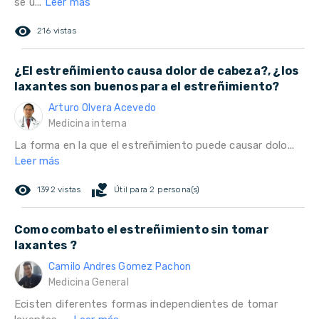
se u...
Leer más
remove_red_eye
216 vistas
¿El estreñimiento causa dolor de cabeza?, ¿los
laxantes son buenos para el estreñimiento?
Arturo Olvera Acevedo
Medicina interna
La forma en la que el estreñimiento puede causar dolo...
Leer más
remove_red_eye
volunteer_activism
1392 vistas
Útil para 2 persona(s)
Como combato el estreñimiento sin tomar
laxantes ?
Camilo Andres Gomez Pachon
Medicina General
Ecisten diferentes formas independientes de tomar