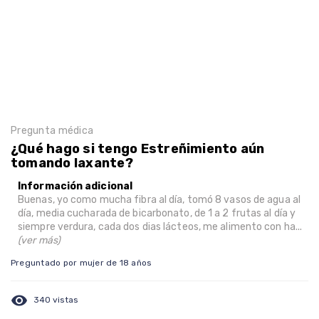
Pregunta médica
¿Qué hago si tengo Estreñimiento aún
tomando laxante?
Información adicional
Buenas, yo como mucha fibra al día, tomó 8 vasos de agua al
día, media cucharada de bicarbonato, de 1 a 2 frutas al día y
siempre verdura, cada dos dias lácteos, me alimento con ha...
(ver más)
Preguntado por mujer de 18 años
visibility
340 vistas