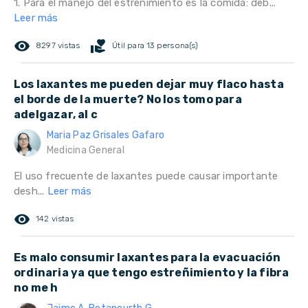
1. Para el manejo del estreñimiento es la comida: deb...
Leer más
remove_red_eye
volunteer_activism
8297 vistas
Útil para 13 persona(s)
Los laxantes me pueden dejar muy flaco hasta
el borde de la muerte? No los tomo para
adelgazar, al c
Maria Paz Grisales Gafaro
Medicina General
El uso frecuente de laxantes puede causar importante
desh...
Leer más
remove_red_eye
142 vistas
Es malo consumir laxantes para la evacuación
ordinaria ya que tengo estreñimiento y la fibra
no me h