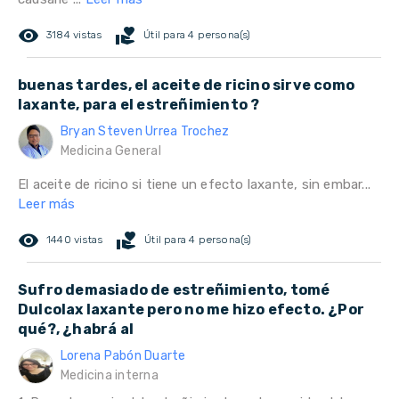
remove_red_eye
volunteer_activism
3184 vistas
Útil para 4 persona(s)
buenas tardes, el aceite de ricino sirve como
laxante, para el estreñimiento ?
Bryan Steven Urrea Trochez
Medicina General
El aceite de ricino si tiene un efecto laxante, sin embar...
Leer más
remove_red_eye
volunteer_activism
1440 vistas
Útil para 4 persona(s)
Sufro demasiado de estreñimiento, tomé
Dulcolax laxante pero no me hizo efecto. ¿Por
qué?, ¿habrá al
Lorena Pabón Duarte
Medicina interna