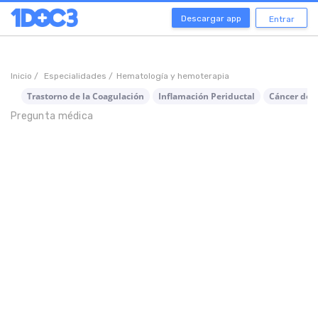
Descargar app
Entrar
Inicio /
Especialidades /
Hematología y hemoterapia
Trastorno de la Coagulación
Inflamación Periductal
Cáncer de C
Pregunta médica