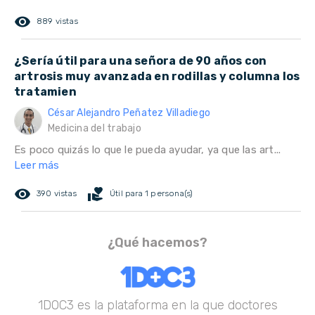
remove_red_eye
889 vistas
¿Sería útil para una señora de 90 años con
artrosis muy avanzada en rodillas y columna los
tratamien
César Alejandro Peñatez Villadiego
Medicina del trabajo
Es poco quizás lo que le pueda ayudar, ya que las art...
Leer más
remove_red_eye
volunteer_activism
390 vistas
Útil para 1 persona(s)
¿Qué hacemos?
1DOC3 es la plataforma en la que doctores