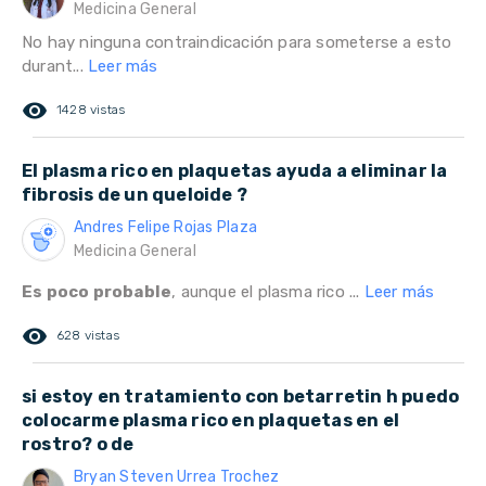
Medicina General
No hay ninguna contraindicación para someterse a esto
durant...
Leer más
remove_red_eye
1428 vistas
El plasma rico en plaquetas ayuda a eliminar la
fibrosis de un queloide ?
Andres Felipe Rojas Plaza
Medicina General
Es poco probable
, aunque el plasma rico ...
Leer más
remove_red_eye
628 vistas
si estoy en tratamiento con betarretin h puedo
colocarme plasma rico en plaquetas en el
rostro? o de
Bryan Steven Urrea Trochez