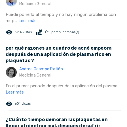
Medicina General
Puede ponerlo al tiempo y no hay ningún problema con
resp...
Leer más
remove_red_eye
volunteer_activism
3714 vistas
Útil para 9 persona(s)
por qué razones un cuadro de acné empeora
después de una aplicación de plasma rico en
plaquetas ?
Andrea Ocampo Patiño
Medicina General
En el primer periodo después de la aplicación del plasma ...
Leer más
remove_red_eye
601 vistas
¿Cuánto tiempo demoran las plaquetas en
llegar al nivel normal, después de sufrir