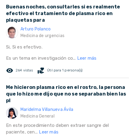
Buenas noches, consultarles si es realmente
efectivo el tratamiento de plasma rico en
plaquetas para
Arturo Polanco
Medicina de urgencias
Si, Si es efectivo.
Es un tema en investigación co...
Leer más
remove_red_eye
volunteer_activism
264 vistas
Útil para 1 persona(s)
Me hicieron plasma rico en el rostro, la persona
que lo hizo me dijo que no se separaban bien las
pl
Maridelma Villanueva Ávila
Medicina General
En este procedimiento deben extraer sangre del
paciente, cen...
Leer más