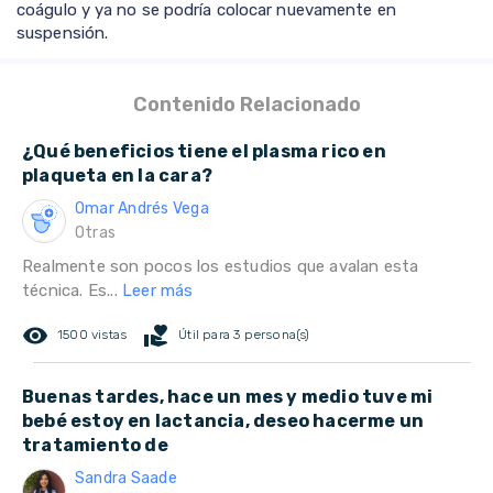
coágulo y ya no se podría colocar nuevamente en
suspensión.
Contenido Relacionado
¿Qué beneficios tiene el plasma rico en
plaqueta en la cara?
Omar Andrés Vega
Otras
Realmente son pocos los estudios que avalan esta
técnica. Es...
Leer más
remove_red_eye
volunteer_activism
1500 vistas
Útil para 3 persona(s)
Buenas tardes, hace un mes y medio tuve mi
bebé estoy en lactancia, deseo hacerme un
tratamiento de
Sandra Saade