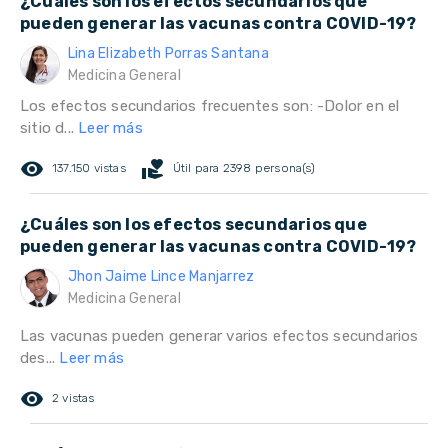
¿Cuáles son los efectos secundarios que
pueden generar las vacunas contra COVID-19?
Lina Elizabeth Porras Santana
Medicina General
Los efectos secundarios frecuentes son: -Dolor en el
sitio d...
Leer más
remove_red_eye
volunteer_activism
137.150 vistas
Útil para 2398 persona(s)
¿Cuáles son los efectos secundarios que
pueden generar las vacunas contra COVID-19?
Jhon Jaime Lince Manjarrez
Medicina General
Las vacunas pueden generar varios efectos secundarios
des...
Leer más
remove_red_eye
2 vistas