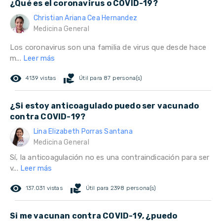
¿Qué es el coronavirus o COVID-19?
Christian Ariana Cea Hernandez
Medicina General
Los coronavirus son una familia de virus que desde hace
m...
Leer más
remove_red_eye
volunteer_activism
4139 vistas
Útil para 87 persona(s)
¿Si estoy anticoagulado puedo ser vacunado
contra COVID-19?
Lina Elizabeth Porras Santana
Medicina General
Sí, la anticoagulación no es una contraindicación para ser
v...
Leer más
remove_red_eye
volunteer_activism
137.031 vistas
Útil para 2398 persona(s)
Si me vacunan contra COVID-19, ¿puedo