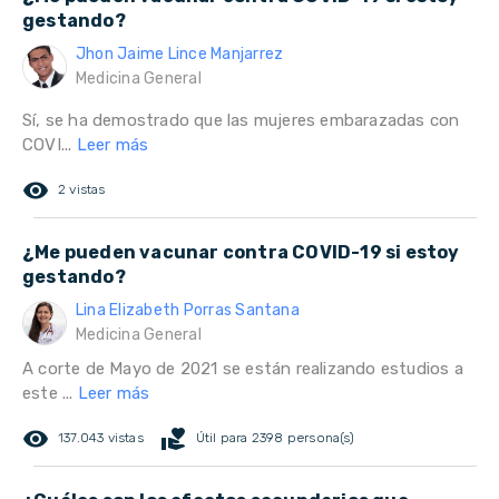
gestando?
Jhon Jaime Lince Manjarrez
Medicina General
Sí, se ha demostrado que las mujeres embarazadas con
COVI...
Leer más
remove_red_eye
2 vistas
¿Me pueden vacunar contra COVID-19 si estoy
gestando?
Lina Elizabeth Porras Santana
Medicina General
A corte de Mayo de 2021 se están realizando estudios a
este ...
Leer más
remove_red_eye
volunteer_activism
137.043 vistas
Útil para 2398 persona(s)