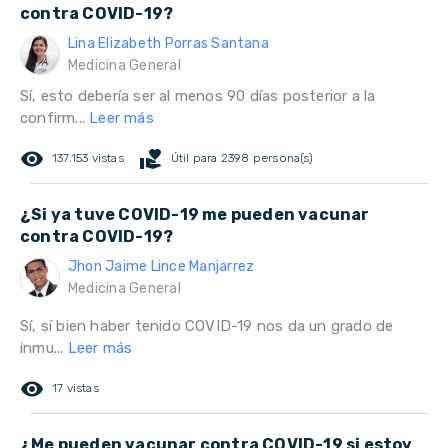
contra COVID-19?
Lina Elizabeth Porras Santana
Medicina General
Sí, esto debería ser al menos 90 días posterior a la
confirm...
Leer más
remove_red_eye
volunteer_activism
137.153 vistas
Útil para 2398 persona(s)
¿Si ya tuve COVID-19 me pueden vacunar
contra COVID-19?
Jhon Jaime Lince Manjarrez
Medicina General
Sí, sí bien haber tenido COVID-19 nos da un grado de
inmu...
Leer más
remove_red_eye
17 vistas
¿Me pueden vacunar contra COVID-19 si estoy