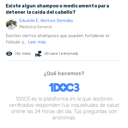
Existe algun shampoo o medicamento para
detener la caida del cabello?
Eduardo E. Ventura Semidey
Medicina General
Existen ciertos shampoos que pueden fortalecer el
folículo y...
Leer más
remove_red_eye
volunteer_activism
762 vistas
Útil para 1 persona(s)
¿Qué hacemos?
1DOC3 es la plataforma en la que doctores
verificados responden tus inquietudes de salud
online las 24 horas del día. Tus preguntas son
anónimas.