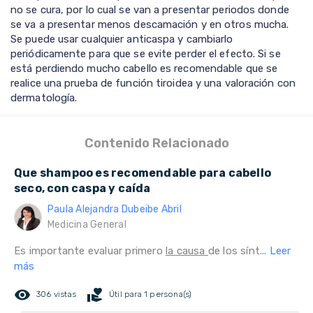
no se cura, por lo cual se van a presentar periodos donde
se va a presentar menos descamación y en otros mucha.
Se puede usar cualquier anticaspa y cambiarlo
periódicamente para que se evite perder el efecto. Si se
está perdiendo mucho cabello es recomendable que se
realice una prueba de función tiroidea y una valoración con
dermatología.
Contenido Relacionado
Que shampoo es recomendable para cabello
seco, con caspa y caída
Paula Alejandra Dubeibe Abril
Medicina General
Es importante evaluar primero
la causa
de los sínt...
Leer
más
remove_red_eye
volunteer_activism
306 vistas
Útil para 1 persona(s)