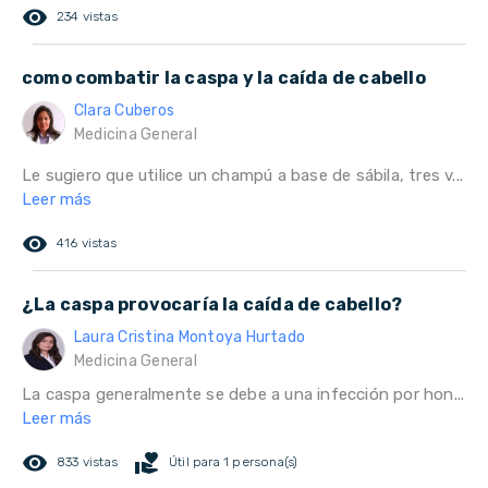
remove_red_eye
234 vistas
como combatir la caspa y la caída de cabello
Clara Cuberos
Medicina General
Le sugiero que utilice un champú a base de sábila, tres v...
Leer más
remove_red_eye
416 vistas
¿La caspa provocaría la caída de cabello?
Laura Cristina Montoya Hurtado
Medicina General
La caspa generalmente se debe a una infección por hon...
Leer más
remove_red_eye
volunteer_activism
833 vistas
Útil para 1 persona(s)