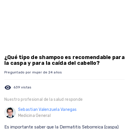
¿Qué tipo de shampoo es recomendable para
la caspa y para la caída del cabello?
Preguntado por mujer de 24 años
visibility
639 vistas
Nuestro profesional de la salud responde
Sebastian Valenzuela Vanegas
Medicina General
Es importante saber que la Dermatitis Seborreica (caspa)