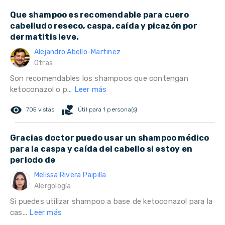
Que shampoo es recomendable para cuero
cabelludo reseco, caspa, caída y picazón por
dermatitis leve.
Alejandro Abello-Martinez
Otras
Son recomendables los shampoos que contengan
ketoconazol o p...
Leer más
remove_red_eye
volunteer_activism
705 vistas
Útil para 1 persona(s)
Gracias doctor puedo usar un shampoo médico
para la caspa y caída del cabello si estoy en
periodo de
Melissa Rivera Paipilla
Alergología
Si puedes utilizar shampoo a base de ketoconazol para la
cas...
Leer más