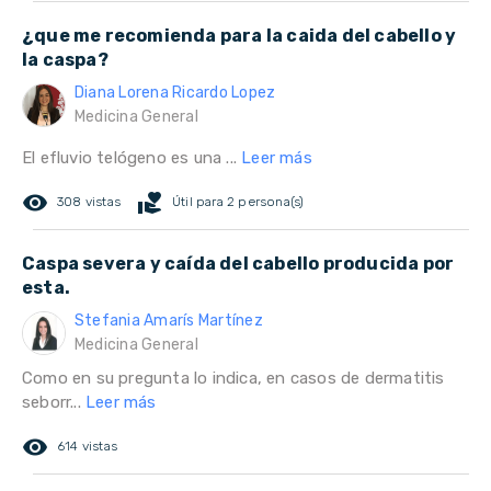
¿que me recomienda para la caida del cabello y
la caspa?
Diana Lorena Ricardo Lopez
Medicina General
El efluvio telógeno es una ...
Leer más
remove_red_eye
volunteer_activism
308 vistas
Útil para 2 persona(s)
Caspa severa y caída del cabello producida por
esta.
Stefania Amarís Martínez
Medicina General
Como en su pregunta lo indica, en casos de dermatitis
seborr...
Leer más
remove_red_eye
614 vistas