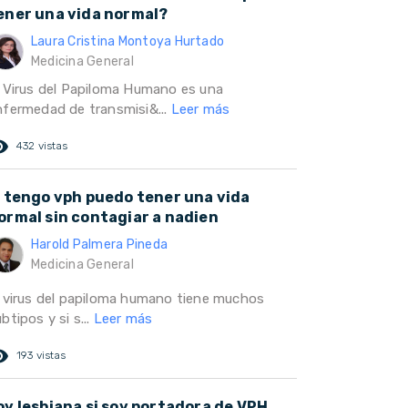
ener una vida normal?
Laura Cristina Montoya Hurtado
Medicina General
l Virus del Papiloma Humano es una
nfermedad de transmisi&...
Leer más
ed_eye
432 vistas
i tengo vph puedo tener una vida
ormal sin contagiar a nadien
Harold Palmera Pineda
Medicina General
l virus del papiloma humano tiene muchos
btipos y si s...
Leer más
ed_eye
193 vistas
oy lesbiana si soy portadora de VPH