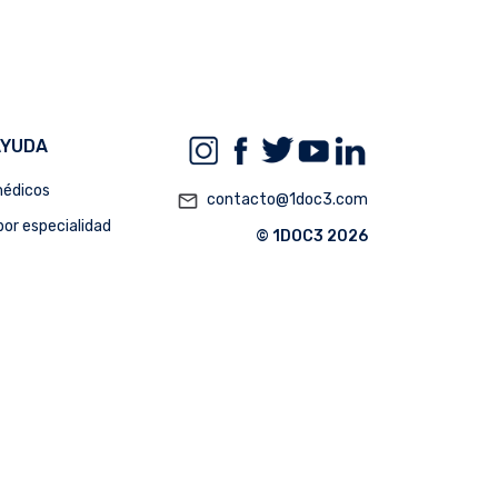
AYUDA
édicos
mail_outline
contacto@1doc3.com
or especialidad
© 1DOC3 2026