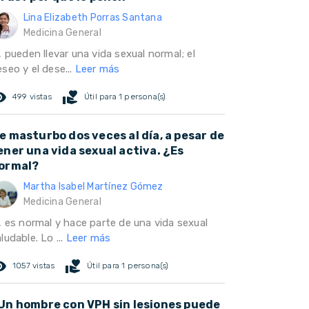
Lina Elizabeth Porras Santana
Medicina General
, pueden llevar una vida sexual normal; el
seo y el dese...
Leer más
ed_eye
volunteer_activism
499 vistas
Útil para 1 persona(s)
e masturbo dos veces al día, a pesar de
ener una vida sexual activa. ¿Es
ormal?
Martha Isabel Martínez Gómez
Medicina General
i, es normal y hace parte de una vida sexual
ludable. Lo ...
Leer más
ed_eye
volunteer_activism
1057 vistas
Útil para 1 persona(s)
Un hombre con VPH sin lesiones puede