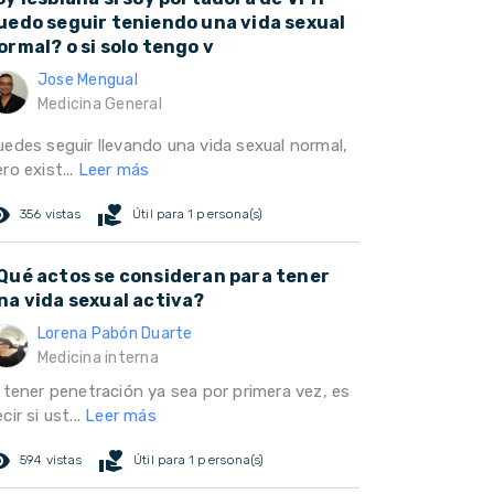
uedo seguir teniendo una vida sexual
ormal? o si solo tengo v
Jose Mengual
Medicina General
uedes seguir llevando una vida sexual normal,
ro exist...
Leer más
ed_eye
volunteer_activism
356 vistas
Útil para 1 persona(s)
Qué actos se consideran para tener
na vida sexual activa?
Lorena Pabón Duarte
Medicina interna
l tener penetración ya sea por primera vez, es
cir si ust...
Leer más
ed_eye
volunteer_activism
594 vistas
Útil para 1 persona(s)