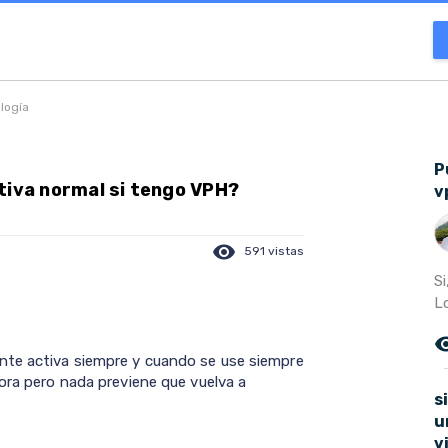
ología
P
ctiva normal si tengo VPH?
v
visibility
591 vistas
S
L
remove_r
nte activa siempre y cuando se use siempre
ora pero nada previene que vuelva a
s
u
v