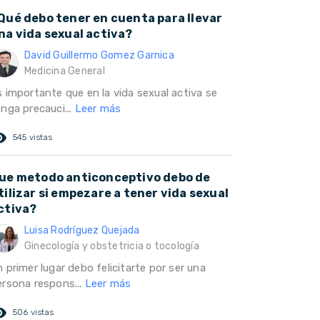
Qué debo tener en cuenta para llevar
na vida sexual activa?
David Guillermo Gomez Garnica
Medicina General
s importante que en la vida sexual activa se
nga precauci...
Leer más
ed_eye
545 vistas
ue metodo anticonceptivo debo de
tilizar si empezare a tener vida sexual
ctiva?
Luisa Rodríguez Quejada
Ginecología y obstetricia o tocología
 primer lugar debo felicitarte por ser una
ersona respons...
Leer más
ed_eye
506 vistas