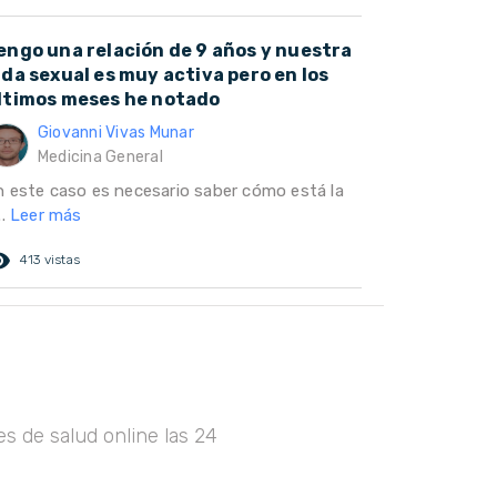
engo una relación de 9 años y nuestra
ida sexual es muy activa pero en los
ltimos meses he notado
Giovanni Vivas Munar
Medicina General
n este caso es necesario saber cómo está la
..
Leer más
ed_eye
413 vistas
s de salud online las 24