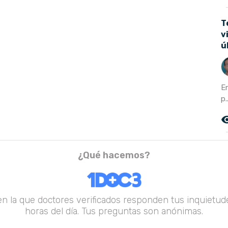
T
v
ú
E
p.
remove_r
¿Qué hacemos?
en la que doctores verificados responden tus inquietude
horas del día. Tus preguntas son anónimas.