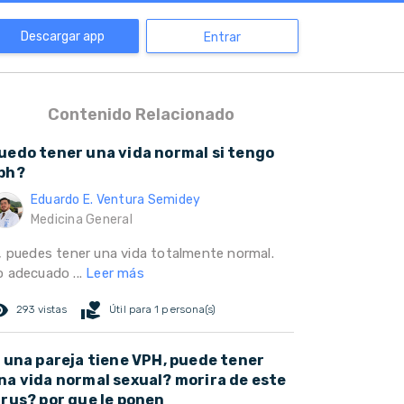
Descargar app
Entrar
Contenido Relacionado
uedo tener una vida normal si tengo
ph?
Eduardo E. Ventura Semidey
Medicina General
i, puedes tener una vida totalmente normal.
o adecuado ...
Leer más
ed_eye
volunteer_activism
293 vistas
Útil para 1 persona(s)
i una pareja tiene VPH, puede tener
na vida normal sexual? morira de este
irus? por que le ponen