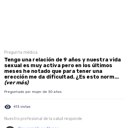
Pregunta médica
Tengo una relación de 9 años y nuestra vida
sexual es muy activa pero en los últimos
meses he notado que para tener una
erección me da dificultad. ¿Es esto norm...
(ver más)
Preguntado por mujer de 30 años
visibility
413 vistas
Nuestro profesional de la salud responde