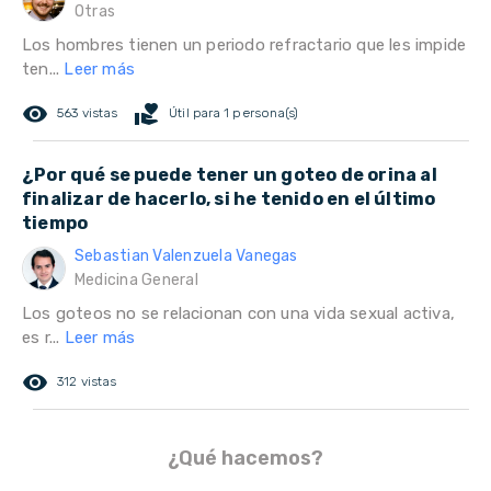
Otras
Los hombres tienen un periodo refractario que les impide
ten...
Leer más
remove_red_eye
volunteer_activism
563 vistas
Útil para 1 persona(s)
¿Por qué se puede tener un goteo de orina al
finalizar de hacerlo, si he tenido en el último
tiempo
Sebastian Valenzuela Vanegas
Medicina General
Los goteos no se relacionan con una vida sexual activa,
es r...
Leer más
remove_red_eye
312 vistas
¿Qué hacemos?