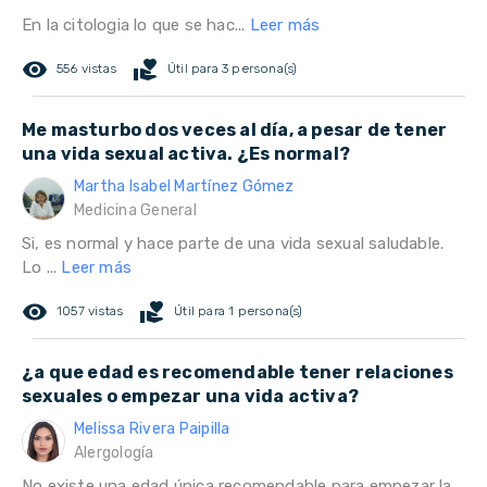
En la citologia lo que se hac...
Leer más
remove_red_eye
volunteer_activism
556 vistas
Útil para 3 persona(s)
Me masturbo dos veces al día, a pesar de tener
una vida sexual activa. ¿Es normal?
Martha Isabel Martínez Gómez
Medicina General
Si, es normal y hace parte de una vida sexual saludable.
Lo ...
Leer más
remove_red_eye
volunteer_activism
1057 vistas
Útil para 1 persona(s)
¿a que edad es recomendable tener relaciones
sexuales o empezar una vida activa?
Melissa Rivera Paipilla
Alergología
No existe una edad única recomendable para empezar la