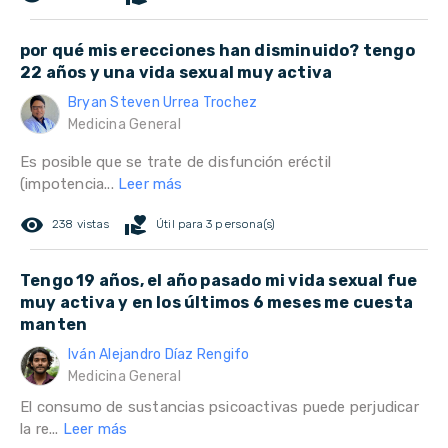
por qué mis erecciones han disminuido? tengo
22 años y una vida sexual muy activa
Bryan Steven Urrea Trochez
Medicina General
Es posible que se trate de disfunción eréctil
(impotencia...
Leer más
remove_red_eye
volunteer_activism
238 vistas
Útil para 3 persona(s)
Tengo 19 años, el año pasado mi vida sexual fue
muy activa y en los últimos 6 meses me cuesta
manten
Iván Alejandro Díaz Rengifo
Medicina General
El consumo de sustancias psicoactivas puede perjudicar
la re...
Leer más