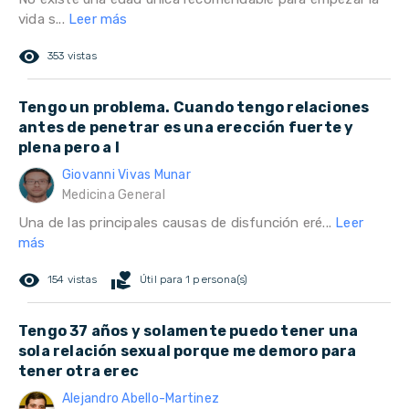
vida s...
Leer más
remove_red_eye
353 vistas
Tengo un problema. Cuando tengo relaciones
antes de penetrar es una erección fuerte y
plena pero a l
Giovanni Vivas Munar
Medicina General
Una de las principales causas de disfunción eré...
Leer
más
remove_red_eye
volunteer_activism
154 vistas
Útil para 1 persona(s)
Tengo 37 años y solamente puedo tener una
sola relación sexual porque me demoro para
tener otra erec
Alejandro Abello-Martinez