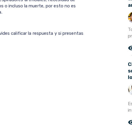
a
s o incluso la muerte, por esto no es
a.
T
ides calificar la respuesta y si presentas
pr
remove_r
C
s
l
E
in
remove_r