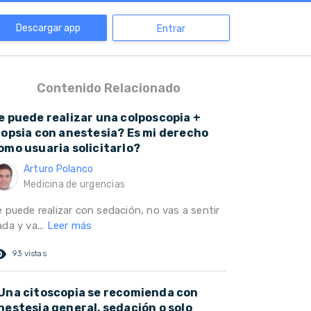
Descargar app
Entrar
Contenido Relacionado
e puede realizar una colposcopia +
iopsia con anestesia? Es mi derecho
omo usuaria solicitarlo?
Arturo Polanco
Medicina de urgencias
e puede realizar con sedación, no vas a sentir
da y va...
Leer más
ed_eye
93 vistas
Una citoscopia se recomienda con
nestesia general, sedación o solo