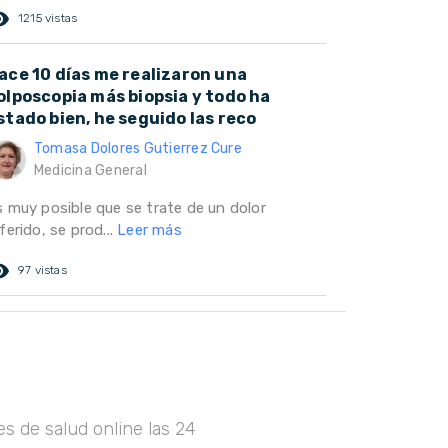
ed_eye
1215 vistas
ace 10 días me realizaron una
olposcopia más biopsia y todo ha
stado bien, he seguido las reco
Tomasa Dolores Gutierrez Cure
Medicina General
s muy posible que se trate de un dolor
ferido, se prod...
Leer más
ed_eye
97 vistas
s de salud online las 24