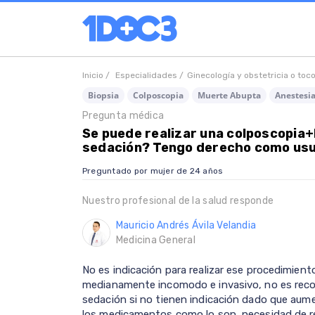
Inicio /
Especialidades /
Ginecología y obstetricia o toc
Biopsia
Colposcopia
Muerte Abupta
Anestesia
Pregunta médica
Se puede realizar una colposcopia+
sedación? Tengo derecho como usua
Preguntado por mujer de 24 años
Nuestro profesional de la salud responde
Mauricio Andrés Ávila Velandia
Medicina General
No es indicación para realizar ese procedimien
medianamente incomodo e invasivo, no es reco
sedación si no tienen indicación dado que aume
los medicamentos como lo son, necesidad de res