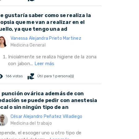
e gustaría saber como se realiza la
iopsia que me van a realizar en el
uello, ya que tengo una ad
Vanessa Alejandra Prieto Martinez
Medicina General
Inicialmente se realiza higiene de la zona
con jabon...
Leer más
ed_eye
volunteer_activism
166 vistas
Útil para 1 persona(s)
a punción ovárica además de con
edación se puede pedir con anestesia
ocal o sin ningún tipo de an
César Alejandro Peñatez Villadiego
Medicina del trabajo
epende, el escoger uno u otro tipo de