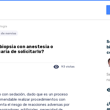
ología
 de nervios
S
biopsia con anestesia o
b
ria de solicitarlo?
c
visibility
93 vistas
S
na
remove_r
to con sedación, dado que es un proceso
mendable realizar procedimientos con
¿
nta el riesgo de reacciones adversas por
a
piradores artificiales, necesidad de