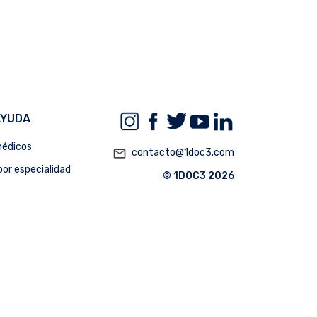
AYUDA
édicos
mail_outline
contacto@1doc3.com
or especialidad
© 1DOC3 2026