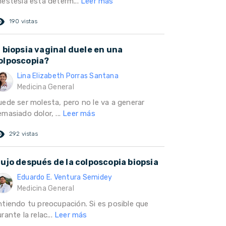
nestesia está determ...
Leer más
ed_eye
190 vistas
a biopsia vaginal duele en una
olposcopia?
Lina Elizabeth Porras Santana
Medicina General
uede ser molesta, pero no le va a generar
masiado dolor, ...
Leer más
ed_eye
292 vistas
lujo después de la colposcopia biopsia
Eduardo E. Ventura Semidey
Medicina General
ntiendo tu preocupación. Si es posible que
rante la relac...
Leer más