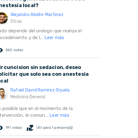
nestesia local?
Alejandro Abello-Martinez
Otras
odo depende del urologo que realiza el
ocedimiento y de l...
Leer más
ed_eye
360 vistas
ircuncision sin sedacion, deseo
olicitar que solo sea con anestesia
ocal
Rafael David Ramirez Orjuela
Medicina General
s posible que en el momento de la
tervención, le comun...
Leer más
ed_eye
volunteer_activism
191 vistas
Útil para 1 persona(s)