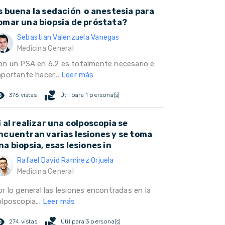
s buena la sedación o anestesia para
omar una biopsia de próstata?
Sebastian Valenzuela Vanegas
Medicina General
on un PSA en 6.2 es totalmente necesario e
mportante hacer...
Leer más
ed_eye
volunteer_activism
376 vistas
Útil para 1 persona(s)
i al realizar una colposcopia se
ncuentran varias lesiones y se toma
na biopsia, esas lesiones in
Rafael David Ramirez Orjuela
Medicina General
r lo general las lesiones encontradas en la
olposcopia...
Leer más
ed_eye
volunteer_activism
274 vistas
Útil para 3 persona(s)