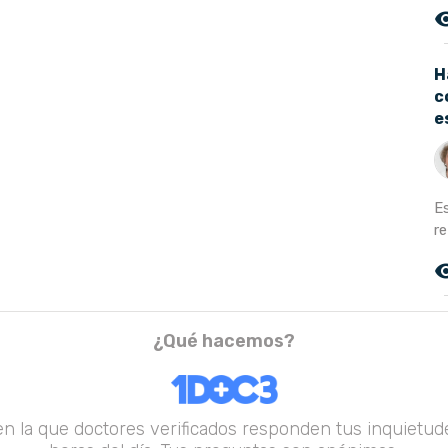
remove_r
H
c
e
E
re
remove_r
¿Qué hacemos?
en la que doctores verificados responden tus inquietude