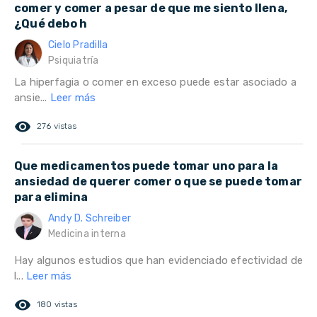
comer y comer a pesar de que me siento llena,
¿Qué debo h
Cielo Pradilla
Psiquiatría
La hiperfagia o comer en exceso puede estar asociado a
ansie...
Leer más
remove_red_eye
276 vistas
Que medicamentos puede tomar uno para la
ansiedad de querer comer o que se puede tomar
para elimina
Andy D. Schreiber
Medicina interna
Hay algunos estudios que han evidenciado efectividad de
l...
Leer más
remove_red_eye
180 vistas