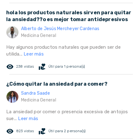
hola los productos naturales sirven para quitar
la ansiedad??o es mejor tomar antidepresivos
Alberto de Jesús Mercheyer Cardenas
Medicina General
Hay algunos productos naturales que pueden ser de
utilida...
Leer más
remove_red_eye
volunteer_activism
238 vistas
Útil para 1 persona(s)
¿Cómo quitar la ansiedad para comer?
Sandra Saade
Medicina General
La ansiedad por comer o presencia excesiva de antojos
sue...
Leer más
remove_red_eye
volunteer_activism
823 vistas
Útil para 2 persona(s)