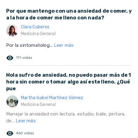
Por que mantengo con una ansiedad de comer, y
a la hora de comer me lleno con nada?
Clara Cuberos
Medicina General
Por la sintomatolog...
Leer más
remove_red_eye
171 vistas
Hola sufro de ansiedad, no puedo pasar más de 1
hora sin comer o tomar algo así este lleno. ¿Qué
pue
Martha Isabel Martínez Gómez
Medicina General
Manejar la ansiedad con lectura, estudio, baile, pintura,
de...
Leer más
remove_red_eye
460 vistas