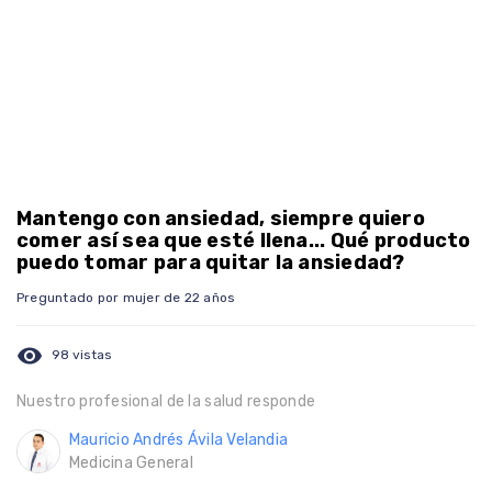
Mantengo con ansiedad, siempre quiero
comer así sea que esté llena... Qué producto
puedo tomar para quitar la ansiedad?
Preguntado por mujer de 22 años
visibility
98 vistas
Nuestro profesional de la salud responde
Mauricio Andrés Ávila Velandia
Medicina General