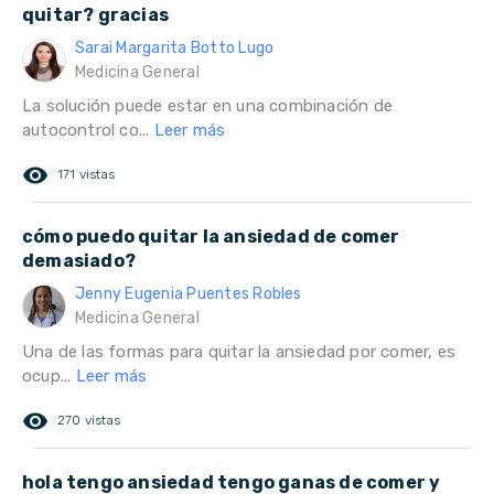
quitar? gracias
Sarai Margarita Botto Lugo
Medicina General
La solución puede estar en una combinación de
autocontrol co...
Leer más
remove_red_eye
171 vistas
cómo puedo quitar la ansiedad de comer
demasiado?
Jenny Eugenia Puentes Robles
Medicina General
Una de las formas para quitar la ansiedad por comer, es
ocup...
Leer más
remove_red_eye
270 vistas
hola tengo ansiedad tengo ganas de comer y