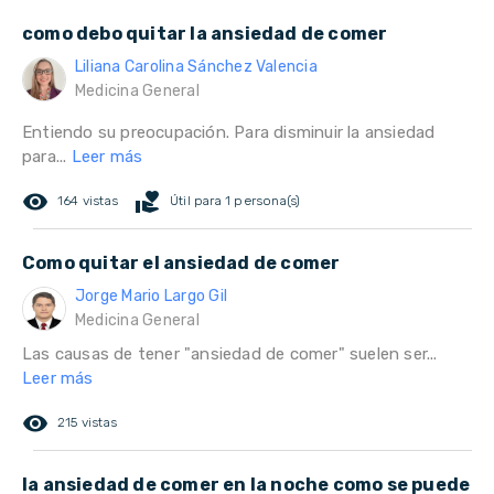
como debo quitar la ansiedad de comer
Liliana Carolina Sánchez Valencia
Medicina General
Entiendo su preocupación. Para disminuir la ansiedad
para...
Leer más
remove_red_eye
volunteer_activism
164 vistas
Útil para 1 persona(s)
Como quitar el ansiedad de comer
Jorge Mario Largo Gil
Medicina General
Las causas de tener "ansiedad de comer" suelen ser...
Leer más
remove_red_eye
215 vistas
la ansiedad de comer en la noche como se puede