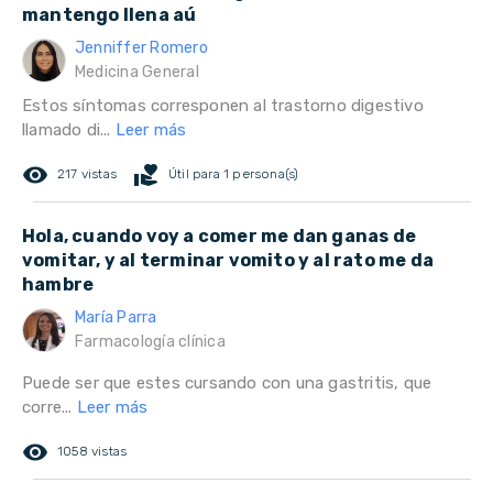
mantengo llena aú
Jenniffer Romero
Medicina General
Estos síntomas corresponen al trastorno digestivo
llamado di...
Leer más
remove_red_eye
volunteer_activism
217 vistas
Útil para 1 persona(s)
Hola, cuando voy a comer me dan ganas de
vomitar, y al terminar vomito y al rato me da
hambre
María Parra
Farmacología clínica
Puede ser que estes cursando con una gastritis, que
corre...
Leer más
remove_red_eye
1058 vistas