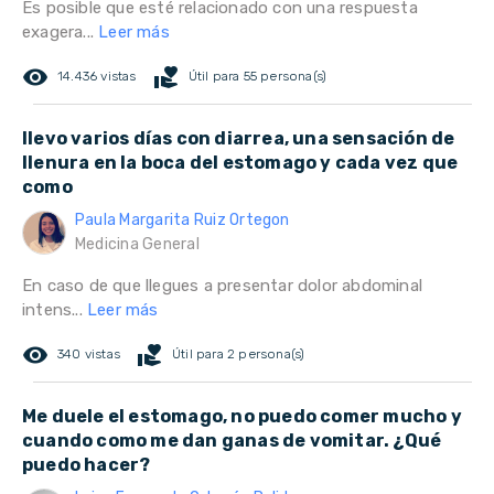
Es posible que esté relacionado con una respuesta
exagera...
Leer más
remove_red_eye
volunteer_activism
14.436 vistas
Útil para 55 persona(s)
llevo varios días con diarrea, una sensación de
llenura en la boca del estomago y cada vez que
como
Paula Margarita Ruiz Ortegon
Medicina General
En caso de que llegues a presentar dolor abdominal
intens...
Leer más
remove_red_eye
volunteer_activism
340 vistas
Útil para 2 persona(s)
Me duele el estomago, no puedo comer mucho y
cuando como me dan ganas de vomitar. ¿Qué
puedo hacer?