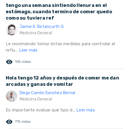
tengo una semana sintiendo llenura en el
estómago, cuando termino de comer quedo
como su tuviera ref
Jaime A. Betancurth G.
Medicina General
Le recomiendo tomar éstas medidas para controlar el
reflu...
Leer más
remove_red_eye
105 vistas
Hola tengo 12 años y después de comer me dan
arcadas y ganas de vomitar
Diego Camilo Sanchez Bernal
Medicina General
Es importante evaluar qué tipo d...
Leer más
remove_red_eye
775 vistas