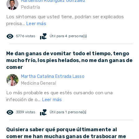
Hardenson Rodríguez González
Pediatría
Los síntomas que usted tiene, podrían ser explicados
precisa...
Leer más
remove_red_eye
volunteer_activism
5776 vistas
Útil para 4 persona(s)
Me dan ganas de vomitar todo el tiempo, tengo
mucho frío, los pies helados, no me dan ganas de
comer
Martha Catalina Estrada Lasso
Medicina General
Lo más probable es que estés cursando con una
infección de o...
Leer más
remove_red_eye
volunteer_activism
3339 vistas
Útil para 1 persona(s)
Quisiera saber qué porque últimamente al
comer me han muchas ganas de trasbocar me