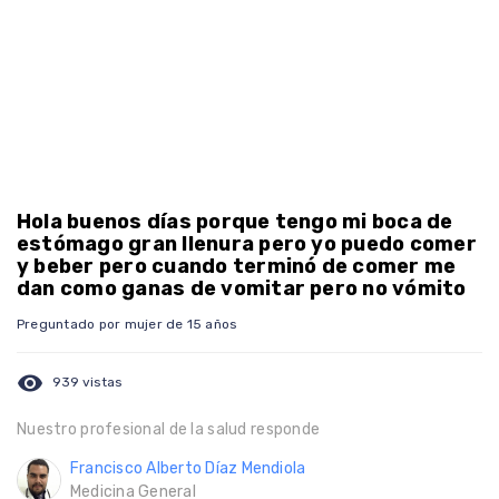
Hola buenos días porque tengo mi boca de
estómago gran llenura pero yo puedo comer
y beber pero cuando terminó de comer me
dan como ganas de vomitar pero no vómito
Preguntado por mujer de 15 años
visibility
939 vistas
Nuestro profesional de la salud responde
Francisco Alberto Díaz Mendiola
Medicina General