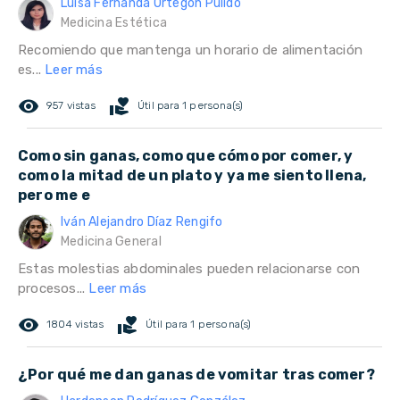
Luisa Fernanda Ortegón Pulido
Medicina Estética
Recomiendo que mantenga un horario de alimentación
es...
Leer más
remove_red_eye
volunteer_activism
957 vistas
Útil para 1 persona(s)
Como sin ganas, como que cómo por comer, y
como la mitad de un plato y ya me siento llena,
pero me e
Iván Alejandro Díaz Rengifo
Medicina General
Estas molestias abdominales pueden relacionarse con
procesos...
Leer más
remove_red_eye
volunteer_activism
1804 vistas
Útil para 1 persona(s)
¿Por qué me dan ganas de vomitar tras comer?