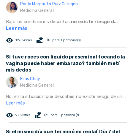
Paula Margarita Ruiz Ortegon
Medicina General
Bajo las condiciones descritas
no existe riesgo d...
Leer más
remove_red_eye
volunteer_activism
126 vistas
Útil para 1 persona(s)
Si tuve roces con liquido preseminal tocando la
vagina puede haber embarazo? también metí
mis dedos
Elías Chay
Medicina General
No, en la situación que describes no existe riesgo de un ...
Leer más
remove_red_eye
volunteer_activism
97 vistas
Útil para 1 persona(s)
Si el mismo día que terminó mi regla( Día 7 del