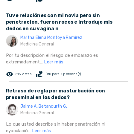
Tuve relaciónes con mi novia pero sin
penetracion, fueron roces e introduje mis
dedos en su vagina n
Martha Elena Montoya Ramírez
Medicina General
Por tu descripción el riesgo de embarazo es
extremadament...
Leer más
remove_red_eye
volunteer_activism
515 vistas
Útil para 7 persona(s)
Retraso de regla por masturbación con
preseminal en los dedos?
Jaime A. Betancurth G.
Medicina General
Lo que usted describe sin haber penetración ni
eyaculació...
Leer más