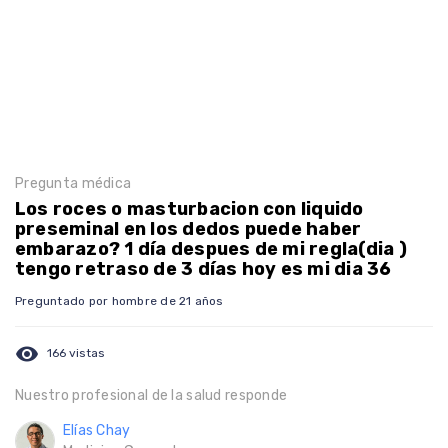
Pregunta médica
Los roces o masturbacion con liquido
preseminal en los dedos puede haber
embarazo? 1 día despues de mi regla(dia )
tengo retraso de 3 días hoy es mi dia 36
Preguntado por hombre de 21 años
visibility
166 vistas
Nuestro profesional de la salud responde
Elías Chay