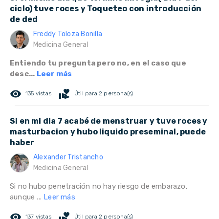
ciclo) tuve roces y Toqueteo con introducción
de ded
Freddy Toloza Bonilla
Medicina General
Entiendo tu pregunta pero no, en el caso que
desc...
Leer más
remove_red_eye
volunteer_activism
135 vistas
Útil para 2 persona(s)
Si en mi dia 7 acabé de menstruar y tuve roces y
masturbacion y hubo liquido preseminal, puede
haber
Alexander Tristancho
Medicina General
Si no hubo penetración no hay riesgo de embarazo,
aunque ...
Leer más
remove_red_eye
volunteer_activism
137 vistas
Útil para 2 persona(s)