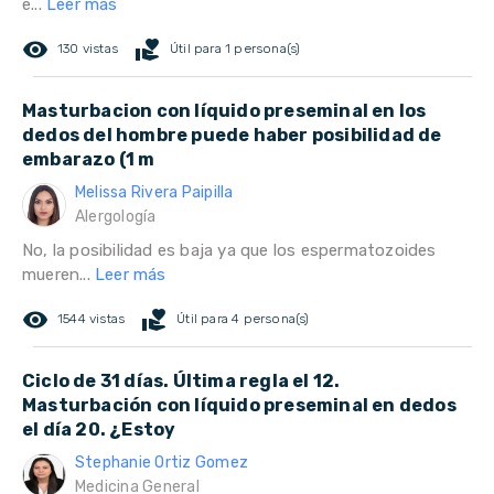
e...
Leer más
remove_red_eye
volunteer_activism
130 vistas
Útil para 1 persona(s)
Masturbacion con líquido preseminal en los
dedos del hombre puede haber posibilidad de
embarazo (1 m
Melissa Rivera Paipilla
Alergología
No, la posibilidad es baja ya que los espermatozoides
mueren...
Leer más
remove_red_eye
volunteer_activism
1544 vistas
Útil para 4 persona(s)
Ciclo de 31 días. Última regla el 12.
Masturbación con líquido preseminal en dedos
el día 20. ¿Estoy
Stephanie Ortiz Gomez
Medicina General