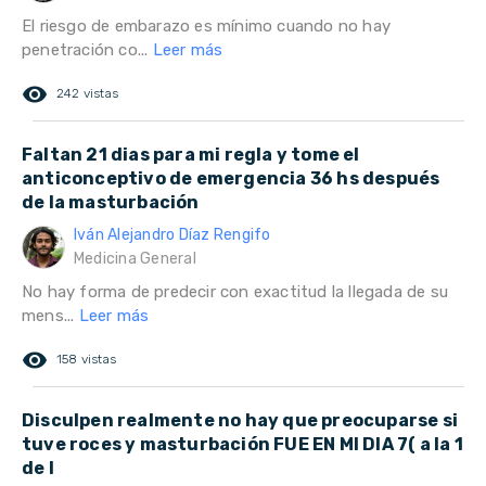
El riesgo de embarazo es mínimo cuando no hay
penetración co...
Leer más
remove_red_eye
242 vistas
Faltan 21 dias para mi regla y tome el
anticonceptivo de emergencia 36 hs después
de la masturbación
Iván Alejandro Díaz Rengifo
Medicina General
No hay forma de predecir con exactitud la llegada de su
mens...
Leer más
remove_red_eye
158 vistas
Disculpen realmente no hay que preocuparse si
tuve roces y masturbación FUE EN MI DIA 7( a la 1
de l