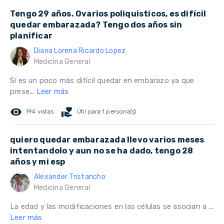
Tengo 29 años. Ovarios poliquisticos, es difícil
quedar embarazada? Tengo dos años sin
planificar
Diana Lorena Ricardo Lopez
Medicina General
Sí es un poco más difícil quedar en embarazo ya que
prese...
Leer más
remove_red_eye
volunteer_activism
194 vistas
Útil para 1 persona(s)
quiero quedar embarazada llevo varios meses
intentandolo y aun no se ha dado, tengo 28
años y mi esp
Alexander Tristancho
Medicina General
La edad y las modificaciones en las células se asocian a ...
Leer más