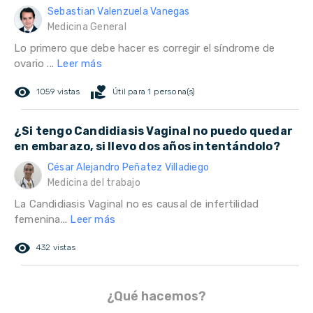
Sebastian Valenzuela Vanegas
Medicina General
Lo primero que debe hacer es corregir el síndrome de
ovario ...
Leer más
remove_red_eye
volunteer_activism
1059 vistas
Útil para 1 persona(s)
¿Si tengo Candidiasis Vaginal no puedo quedar
en embarazo, si llevo dos años intentándolo?
César Alejandro Peñatez Villadiego
Medicina del trabajo
La Candidiasis Vaginal no es causal de infertilidad
femenina...
Leer más
remove_red_eye
432 vistas
¿Qué hacemos?