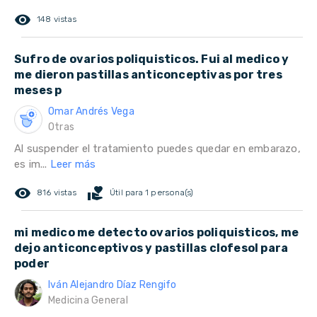
remove_red_eye
148 vistas
Sufro de ovarios poliquisticos. Fui al medico y
me dieron pastillas anticonceptivas por tres
meses p
Omar Andrés Vega
Otras
Al suspender el tratamiento puedes quedar en embarazo,
es im...
Leer más
remove_red_eye
volunteer_activism
816 vistas
Útil para 1 persona(s)
mi medico me detecto ovarios poliquisticos, me
dejo anticonceptivos y pastillas clofesol para
poder
Iván Alejandro Díaz Rengifo
Medicina General