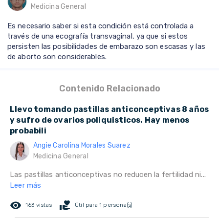
Medicina General
Es necesario saber si esta condición está controlada a
través de una ecografía transvaginal, ya que si estos
persisten las posibilidades de embarazo son escasas y las
de aborto son considerables.
Contenido Relacionado
Llevo tomando pastillas anticonceptivas 8 años
y sufro de ovarios poliquisticos. Hay menos
probabili
Angie Carolina Morales Suarez
Medicina General
Las pastillas anticonceptivas no reducen la fertilidad ni...
Leer más
remove_red_eye
volunteer_activism
163 vistas
Útil para 1 persona(s)