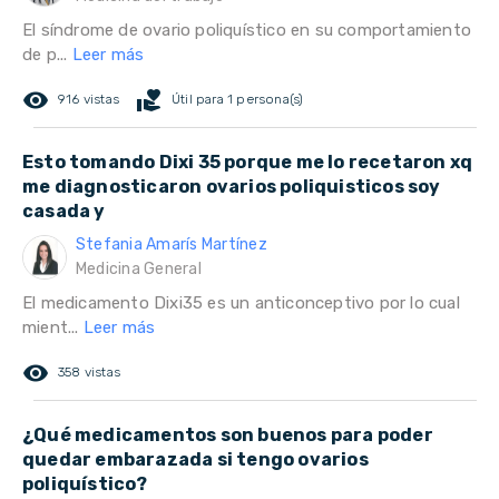
El síndrome de ovario poliquístico en su comportamiento
de p...
Leer más
remove_red_eye
volunteer_activism
916 vistas
Útil para 1 persona(s)
Esto tomando Dixi 35 porque me lo recetaron xq
me diagnosticaron ovarios poliquisticos soy
casada y
Stefania Amarís Martínez
Medicina General
El medicamento Dixi35 es un anticonceptivo por lo cual
mient...
Leer más
remove_red_eye
358 vistas
¿Qué medicamentos son buenos para poder
quedar embarazada si tengo ovarios
poliquístico?