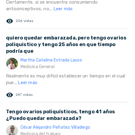
Ciertamente, si se encuentra consumiendo
anticonceptivos, no...
Leer más
remove_red_eye
206 vistas
quiero quedar embarazada, pero tengo ovarios
poliquistico y tengo 25 años en que tiempo
podría que
Martha Catalina Estrada Lasso
Medicina General
Realmente es muy difícil establecer un tiempo en el cual
pue...
Leer más
remove_red_eye
247 vistas
Tengo ovarios poliquísticos, tengo 41 años
¿Puedo quedar embarazada?
César Alejandro Peñatez Villadiego
Medicina del trabajo