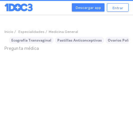
Descargar app
Entrar
Inicio /
Especialidades /
Medicina General
Ecografía Transvaginal
Pastillas Anticonceptivas
Ovarios Poliqu
Pregunta médica