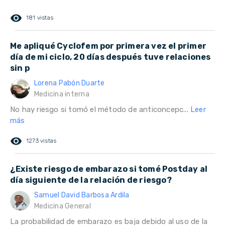
remove_red_eye
181 vistas
Me apliqué Cyclofem por primera vez el primer
día de mi ciclo, 20 días después tuve relaciones
sin p
Lorena Pabón Duarte
Medicina interna
No hay riesgo si tomó el método de anticoncepc...
Leer
más
remove_red_eye
1273 vistas
¿Existe riesgo de embarazo si tomé Postday al
día siguiente de la relación de riesgo?
Samuel David Barbosa Ardila
Medicina General
La probabilidad de embarazo es baja debido al uso de la