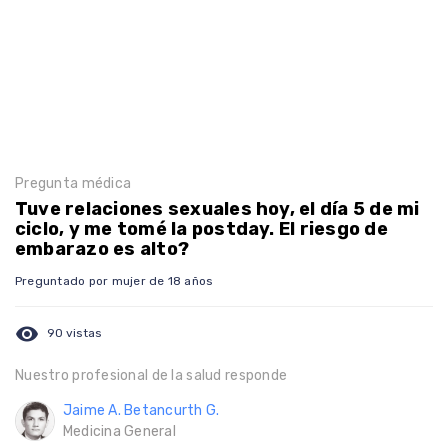
Pregunta médica
Tuve relaciones sexuales hoy, el día 5 de mi
ciclo, y me tomé la postday. El riesgo de
embarazo es alto?
Preguntado por mujer de 18 años
visibility
90 vistas
Nuestro profesional de la salud responde
Jaime A. Betancurth G.
Medicina General