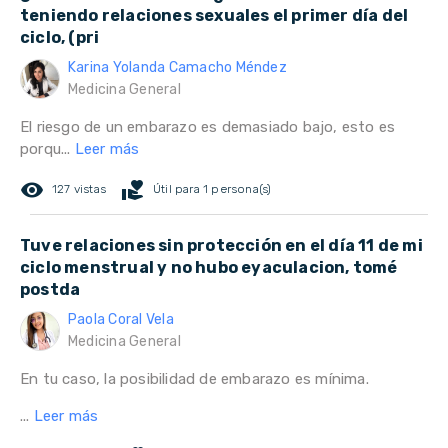
teniendo relaciones sexuales el primer día del
ciclo, (pri
Karina Yolanda Camacho Méndez
Medicina General
El riesgo de un embarazo es demasiado bajo, esto es
porqu...
Leer más
remove_red_eye
volunteer_activism
127 vistas
Útil para 1 persona(s)
Tuve relaciones sin protección en el día 11 de mi
ciclo menstrual y no hubo eyaculacion, tomé
postda
Paola Coral Vela
Medicina General
En tu caso, la posibilidad de embarazo es mínima.
...
Leer más