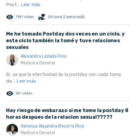
Post...
Leer más
remove_red_eye
volunteer_activism
1181 vistas
Útil para 2 persona(s)
Me he tomado Postday dos veces en un ciclo, y
este ciclo también la tomé y tuve relaciones
sexuales
Alexandra Lozada Pino
Medicina General
Sí, ya que la efectividad de la postday con cada toma
dis...
Leer más
remove_red_eye
321 vistas
Hay riesgo de embarazo si me tome la postday 8
horas despues de la relacion sexual?????
Vanessa Alejandra Becerra Rico
Medicina General