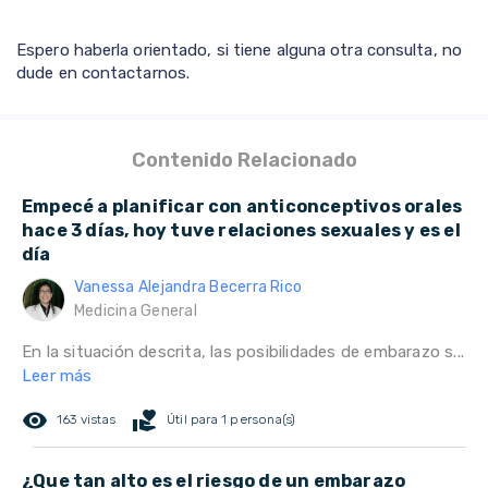
Espero haberla orientado, si tiene alguna otra consulta, no
dude en contactarnos.
Contenido Relacionado
Empecé a planificar con anticonceptivos orales
hace 3 días, hoy tuve relaciones sexuales y es el
día
Vanessa Alejandra Becerra Rico
Medicina General
En la situación descrita, las posibilidades de embarazo s...
Leer más
remove_red_eye
volunteer_activism
163 vistas
Útil para 1 persona(s)
¿Que tan alto es el riesgo de un embarazo