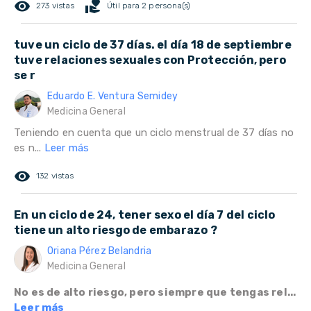
remove_red_eye
volunteer_activism
273 vistas
Útil para 2 persona(s)
tuve un ciclo de 37 días. el día 18 de septiembre
tuve relaciones sexuales con Protección, pero
se r
Eduardo E. Ventura Semidey
Medicina General
Teniendo en cuenta que un ciclo menstrual de 37 días no
es n...
Leer más
remove_red_eye
132 vistas
En un ciclo de 24, tener sexo el día 7 del ciclo
tiene un alto riesgo de embarazo ?
Oriana Pérez Belandria
Medicina General
No es de alto riesgo, pero siempre que tengas rel...
Leer más