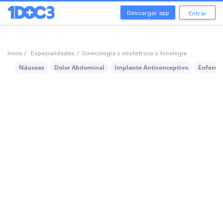
Descargar app
Entrar
Inicio /
Especialidades /
Ginecología y obstetricia o tocología
Náuseas
Dolor Abdominal
Implante Anticonceptivo
Enferme