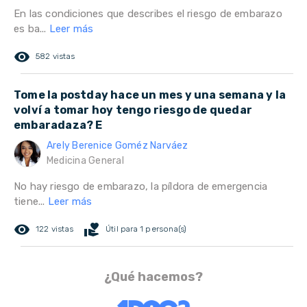
En las condiciones que describes el riesgo de embarazo
es ba...
Leer más
remove_red_eye
582 vistas
Tome la postday hace un mes y una semana y la
volví a tomar hoy tengo riesgo de quedar
embaradaza? E
Arely Berenice Goméz Narváez
Medicina General
No hay riesgo de embarazo, la píldora de emergencia
tiene...
Leer más
remove_red_eye
volunteer_activism
122 vistas
Útil para 1 persona(s)
¿Qué hacemos?