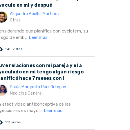
yaculo en mi y despué
Alejandro Abello-Martinez
Otras
onsiderando que planifica con cyclofem, su
iesgo de emb...
Leer más
ed_eye
248 vistas
uve relaciones con mi pareja y el a
yaculado en mi tengo algún riesgo
lanificó hace 7 meses con l
Paula Margarita Ruiz Ortegon
Medicina General
a efectividad anticonceptiva de las
nyecciones es mayor...
Leer más
ed_eye
211 vistas