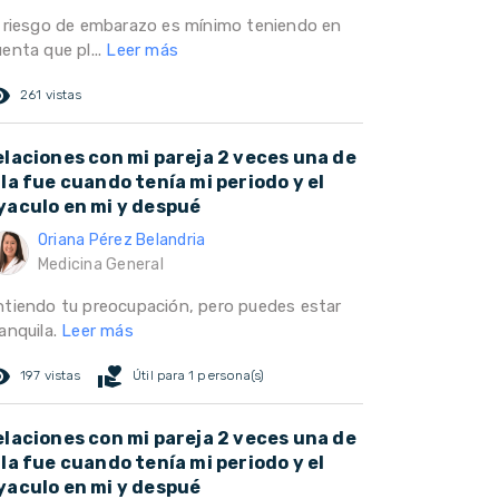
l riesgo de embarazo es mínimo teniendo en
enta que pl...
Leer más
ed_eye
261 vistas
elaciones con mi pareja 2 veces una de
lla fue cuando tenía mi periodo y el
yaculo en mi y despué
Oriana Pérez Belandria
Medicina General
ntiendo tu preocupación, pero puedes estar
anquila.
Leer más
ed_eye
volunteer_activism
197 vistas
Útil para 1 persona(s)
elaciones con mi pareja 2 veces una de
lla fue cuando tenía mi periodo y el
yaculo en mi y despué