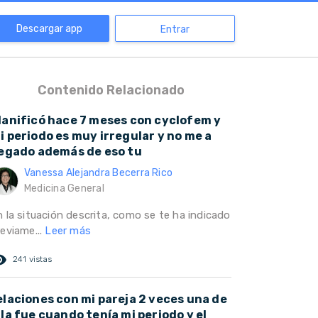
Descargar app
Entrar
Contenido Relacionado
lanificó hace 7 meses con cyclofem y
i periodo es muy irregular y no me a
legado además de eso tu
Vanessa Alejandra Becerra Rico
Medicina General
n la situación descrita, como se te ha indicado
reviame...
Leer más
ed_eye
241 vistas
elaciones con mi pareja 2 veces una de
lla fue cuando tenía mi periodo y el