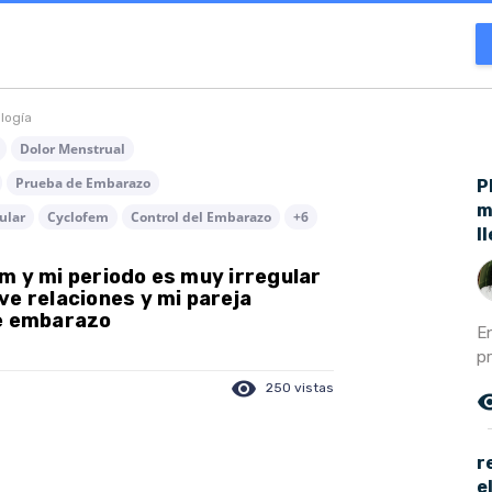
ología
Dolor Menstrual
Prueba de Embarazo
P
m
ular
Cyclofem
Control del Embarazo
+6
l
m y mi periodo es muy irregular
ve relaciones y mi pareja
de embarazo
E
p
visibility
250 vistas
remove_r
r
e