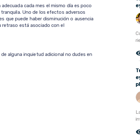
e
ra adecuada cada mes el mismo día es poco
 tranquila. Uno de los efectos adversos
s que puede haber disminución o ausencia
u retraso está asociado con el
C
r
remove_r
o de alguna inquietud adicional no dudes en
T
e
p
L
i
remove_r