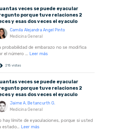
uantas veces se puede eyacular
regunto porque tuve relaciones 2
eces y esas dos veces el eyaculo
Camila Alejandra Angel Pinto
Medicina General
a probabilidad de embarazo no se modifica
r el número ...
Leer más
ed_eye
215 vistas
uantas veces se puede eyacular
regunto porque tuve relaciones 2
eces y esas dos veces el eyaculo
Jaime A. Betancurth G.
Medicina General
o hay límite de eyaculaciones, porque si usted
a estado...
Leer más