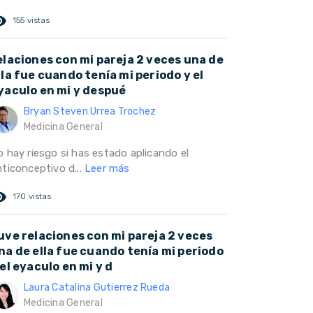
ed_eye
155 vistas
elaciones con mi pareja 2 veces una de
lla fue cuando tenía mi periodo y el
yaculo en mi y despué
Bryan Steven Urrea Trochez
Medicina General
o hay riesgo si has estado aplicando el
nticonceptivo d...
Leer más
ed_eye
170 vistas
uve relaciones con mi pareja 2 veces
na de ella fue cuando tenía mi periodo
 el eyaculo en mi y d
Laura Catalina Gutierrez Rueda
Medicina General