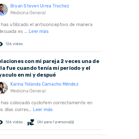
Bryan Steven Urrea Trochez
Medicina General
i has utilizado el anticonceptivo de manera
decuada es ...
Leer más
ed_eye
126 vistas
elaciones con mi pareja 2 veces una de
lla fue cuando tenía mi periodo y el
yaculo en mi y despué
Karina Yolanda Camacho Méndez
Medicina General
i has colocado cyclofem correctamente en
s días corres...
Leer más
ed_eye
volunteer_activism
126 vistas
Útil para 1 persona(s)