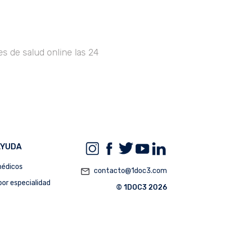
s de salud online las 24
AYUDA
édicos
mail_outline
contacto@1doc3.com
or especialidad
© 1DOC3 2026