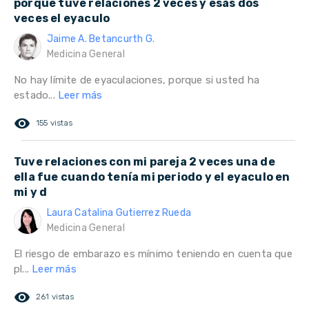
porque tuve relaciones 2 veces y esas dos
veces el eyaculo
Jaime A. Betancurth G.
Medicina General
No hay límite de eyaculaciones, porque si usted ha
estado...
Leer más
remove_red_eye
155 vistas
Tuve relaciones con mi pareja 2 veces una de
ella fue cuando tenía mi periodo y el eyaculo en
mi y d
Laura Catalina Gutierrez Rueda
Medicina General
El riesgo de embarazo es mínimo teniendo en cuenta que
pl...
Leer más
remove_red_eye
261 vistas