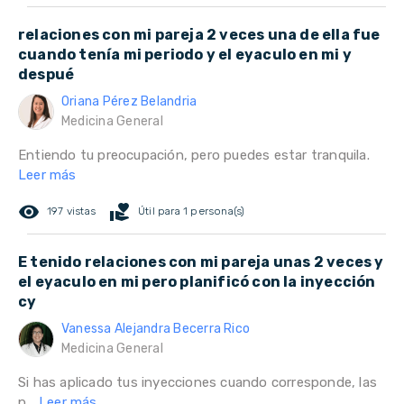
relaciones con mi pareja 2 veces una de ella fue
cuando tenía mi periodo y el eyaculo en mi y
despué
Oriana Pérez Belandria
Medicina General
Entiendo tu preocupación, pero puedes estar tranquila.
Leer más
remove_red_eye
volunteer_activism
197 vistas
Útil para 1 persona(s)
E tenido relaciones con mi pareja unas 2 veces y
el eyaculo en mi pero planificó con la inyección
cy
Vanessa Alejandra Becerra Rico
Medicina General
Si has aplicado tus inyecciones cuando corresponde, las
p...
Leer más