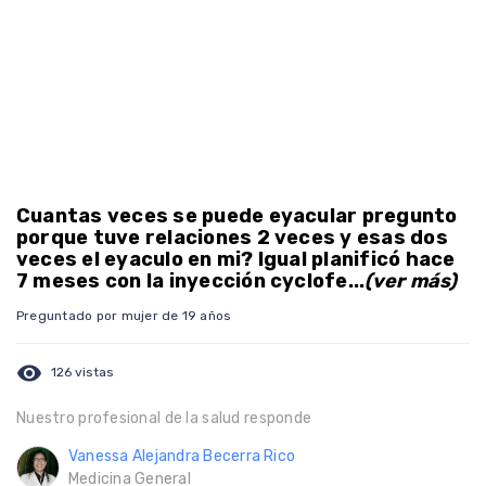
Cuantas veces se puede eyacular pregunto
porque tuve relaciones 2 veces y esas dos
veces el eyaculo en mi? Igual planificó hace
7 meses con la inyección cyclofe...
(ver más)
Preguntado por mujer de 19 años
visibility
126 vistas
Nuestro profesional de la salud responde
Vanessa Alejandra Becerra Rico
Medicina General