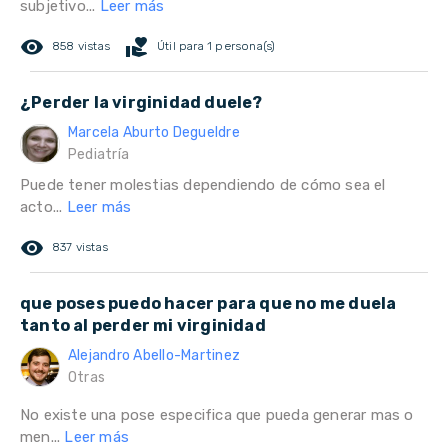
subjetivo...
Leer más
remove_red_eye
volunteer_activism
858 vistas
Útil para 1 persona(s)
¿Perder la virginidad duele?
Marcela Aburto Degueldre
Pediatría
Puede tener molestias dependiendo de cómo sea el
acto...
Leer más
remove_red_eye
837 vistas
que poses puedo hacer para que no me duela
tanto al perder mi virginidad
Alejandro Abello-Martinez
Otras
No existe una pose especifica que pueda generar mas o
men...
Leer más