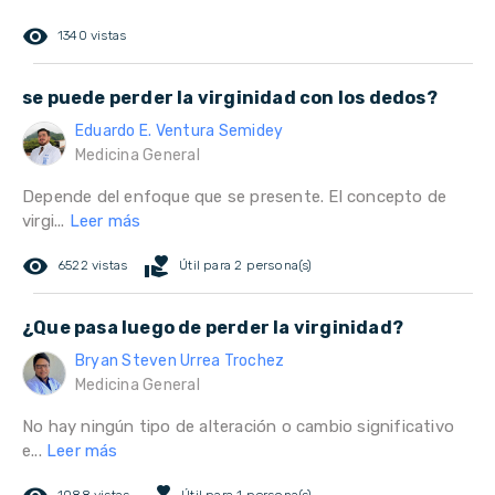
remove_red_eye
1340 vistas
se puede perder la virginidad con los dedos?
Eduardo E. Ventura Semidey
Medicina General
Depende del enfoque que se presente. El concepto de
virgi...
Leer más
remove_red_eye
volunteer_activism
6522 vistas
Útil para 2 persona(s)
¿Que pasa luego de perder la virginidad?
Bryan Steven Urrea Trochez
Medicina General
No hay ningún tipo de alteración o cambio significativo
e...
Leer más