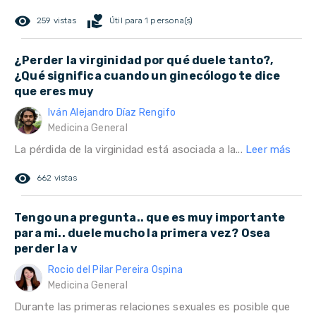
remove_red_eye
volunteer_activism
259 vistas
Útil para 1 persona(s)
¿Perder la virginidad por qué duele tanto?,
¿Qué significa cuando un ginecólogo te dice
que eres muy
Iván Alejandro Díaz Rengifo
Medicina General
La pérdida de la virginidad está asociada a la...
Leer más
remove_red_eye
662 vistas
Tengo una pregunta.. que es muy importante
para mi.. duele mucho la primera vez? Osea
perder la v
Rocio del Pilar Pereira Ospina
Medicina General
Durante las primeras relaciones sexuales es posible que