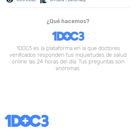
remove_red_eye
volunteer_activism
1088 vistas
Útil para 1 persona(s)
¿Qué hacemos?
1DOC3 es la plataforma en la que doctores
verificados responden tus inquietudes de salud
online las 24 horas del día. Tus preguntas son
anónimas.