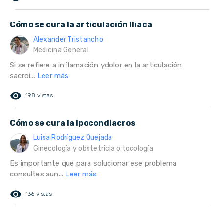
Cómo se cura la articulación Iliaca
Alexander Tristancho
Medicina General
Si se refiere a inflamación ydolor en la articulación
sacroi...
Leer más
remove_red_eye
198 vistas
Cómo se cura la ipocondiacros
Luisa Rodríguez Quejada
Ginecología y obstetricia o tocología
Es importante que para solucionar ese problema
consultes aun...
Leer más
remove_red_eye
136 vistas