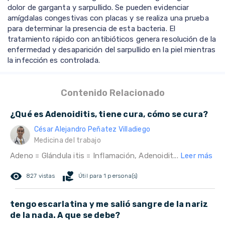
dolor de garganta y sarpullido. Se pueden evidenciar
amígdalas congestivas con placas y se realiza una prueba
para determinar la presencia de esta bacteria. El
tratamiento rápido con antibióticos genera resolución de la
enfermedad y desaparición del sarpullido en la piel mientras
la infección es controlada.
Contenido Relacionado
¿Qué es Adenoiditis, tiene cura, cómo se cura?
César Alejandro Peñatez Villadiego
Medicina del trabajo
Adeno = Glándula itis = Inflamación, Adenoidit...
Leer más
remove_red_eye
volunteer_activism
827 vistas
Útil para 1 persona(s)
tengo escarlatina y me salió sangre de la nariz
de la nada. A que se debe?