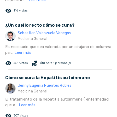
depresión. ...
Leer más
remove_red_eye
116 vistas
¿Un cuello recto cómo se cura?
Sebastian Valenzuela Vanegas
Medicina General
Es necesario que sea valorada por un cirujano de columna
par...
Leer más
remove_red_eye
volunteer_activism
451 vistas
Útil para 1 persona(s)
Cómo se cura la Hepatitis autoinmune
Jenny Eugenia Puentes Robles
Medicina General
El tratamiento de la hepatitis autoinmune ( enfermedad
que a...
Leer más
remove_red_eye
307 vistas