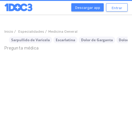
Descargar app
Entrar
Inicio /
Especialidades /
Medicina General
Sarpullido de Varicela
Escarlatina
Dolor de Garganta
Dolor d
Pregunta médica