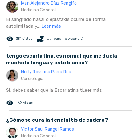
Iván Alejandro Díaz Rengifo
Medicina General
El sangrado nasal o epistaxis ocurre de forma
autolimitada y...
Leer más
remove_red_eye
volunteer_activism
331 vistas
Útil para 1 persona(s)
tengo escarlatina, es normal que me duela
mucho la lengua y este blanca?
Merly Rossana Parra Roa
Cardiología
Si, debes saber que la Escarlatina t
Leer más
remove_red_eye
169 vistas
¿Cómo se cura la tendinitis de cadera?
Victor Saul Rangel Ramos
Medicina General