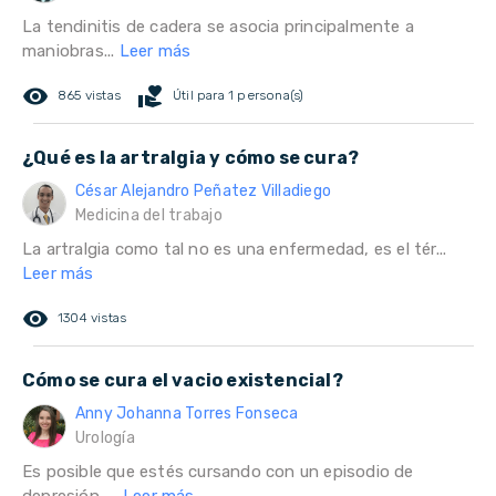
La tendinitis de cadera se asocia principalmente a
maniobras...
Leer más
remove_red_eye
volunteer_activism
865 vistas
Útil para 1 persona(s)
¿Qué es la artralgia y cómo se cura?
César Alejandro Peñatez Villadiego
Medicina del trabajo
La artralgia como tal no es una enfermedad, es el tér...
Leer más
remove_red_eye
1304 vistas
Cómo se cura el vacio existencial?
Anny Johanna Torres Fonseca
Urología
Es posible que estés cursando con un episodio de