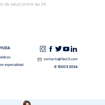
s de salud online las 24
AYUDA
édicos
mail_outline
contacto@1doc3.com
or especialidad
© 1DOC3 2026