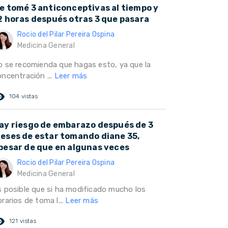
e tomé 3 anticonceptivas al tiempo y
2 horas después otras 3 que pasara
Rocio del Pilar Pereira Ospina
Medicina General
o se recomienda que hagas esto, ya que la
oncentración ...
Leer más
ed_eye
104 vistas
ay riesgo de embarazo después de 3
eses de estar tomando diane 35,
pesar de que en algunas veces
Rocio del Pilar Pereira Ospina
Medicina General
s posible que si ha modificado mucho los
rarios de toma l...
Leer más
ed_eye
121 vistas