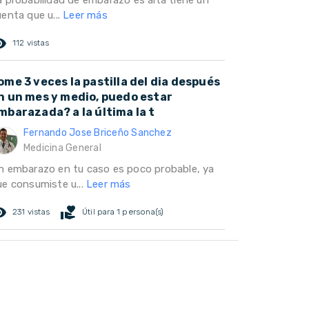
a probabilidad de embarazo es alta tiene un
uenta que u...
Leer más
ed_eye
112 vistas
ome 3 veces la pastilla del dia después
n un mes y medio, puedo estar
mbarazada? a la última la t
Fernando Jose Briceño Sanchez
Medicina General
n embarazo en tu caso es poco probable, ya
ue consumiste u...
Leer más
ed_eye
volunteer_activism
231 vistas
Útil para 1 persona(s)