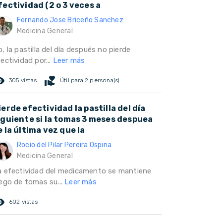
fectividad (2 o 3 veces a
Fernando Jose Briceño Sanchez
Medicina General
, la pastilla del día después no pierde
ectividad por...
Leer más
ed_eye
volunteer_activism
305 vistas
Útil para 2 persona(s)
ierde efectividad la pastilla del día
iguiente si la tomas 3 meses despuea
e la última vez que la
Rocio del Pilar Pereira Ospina
Medicina General
a efectividad del medicamento se mantiene
uego de tomas su...
Leer más
ed_eye
602 vistas