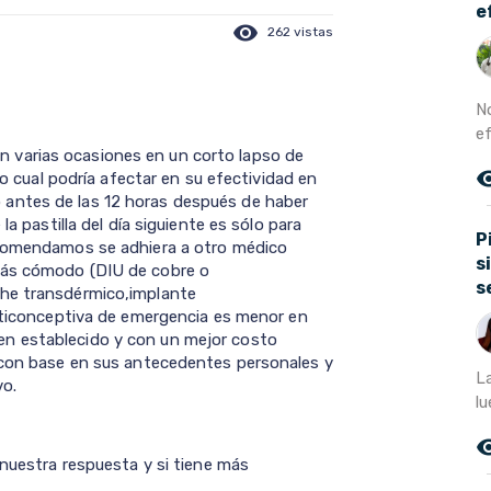
e
visibility
262 vistas
No
ef
a en varias ocasiones en un corto lapso de
remove_r
lo cual podría afectar en su efectividad en
antes de las 12 horas después de haber
la pastilla del día siguiente es sólo para
P
ecomendamos se adhiera a otro médico
s
más cómodo (DIU de cobre o
s
che transdérmico,implante
anticonceptiva de emergencia es menor en
n establecido y con un mejor costo
y con base en sus antecedentes personales y
L
vo.
l
remove_r
 nuestra respuesta y si tiene más