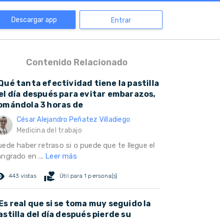
Descargar app
Entrar
Contenido Relacionado
Qué tanta efectividad tiene la pastilla
el día después para evitar embarazos,
omándola 3 horas de
César Alejandro Peñatez Villadiego
Medicina del trabajo
uede haber retraso si o puede que te llegue el
angrado en ...
Leer más
ed_eye
volunteer_activism
443 vistas
Útil para 1 persona(s)
Es real que si se toma muy seguido la
astilla del día después pierde su