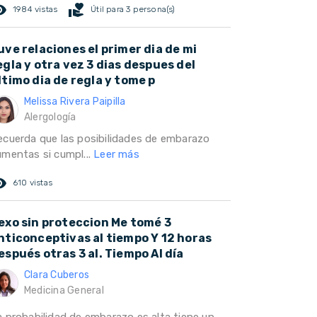
ed_eye
volunteer_activism
1984 vistas
Útil para 3 persona(s)
uve relaciones el primer dia de mi
egla y otra vez 3 dias despues del
ltimo dia de regla y tome p
Melissa Rivera Paipilla
Alergología
ecuerda que las posibilidades de embarazo
umentas si cumpl...
Leer más
ed_eye
610 vistas
exo sin proteccion Me tomé 3
nticonceptivas al tiempo Y 12 horas
espués otras 3 al. Tiempo Al día
Clara Cuberos
Medicina General