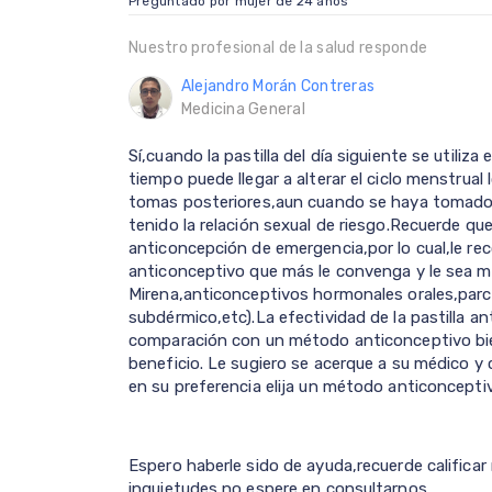
Preguntado por mujer de 24 años
Nuestro profesional de la salud responde
Alejandro Morán Contreras
Medicina General
Sí,cuando la pastilla del día siguiente se utiliz
tiempo puede llegar a alterar el ciclo menstrual 
tomas posteriores,aun cuando se haya tomado 
tenido la relación sexual de riesgo.Recuerde que 
anticoncepción de emergencia,por lo cual,le r
anticonceptivo que más le convenga y le sea 
Mirena,anticonceptivos hormonales orales,par
subdérmico,etc).La efectividad de la pastilla 
comparación con un método anticonceptivo bie
beneficio. Le sugiero se acerque a su médico 
en su preferencia elija un método anticoncepti
Espero haberle sido de ayuda,recuerde calificar
inquietudes no espere en consultarnos.