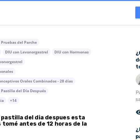
Pruebas del Parche
DIU con Levonorgestrel
DIU con Hormonas
¿
d
vonorgestrel
t
monales
onceptivos Orales Combinados - 28 días
Pastilla del Día Después
P
s
ia
+14
remove_r
pastilla del dia despues esta
s tomé antes de 12 horas de la
¿
p