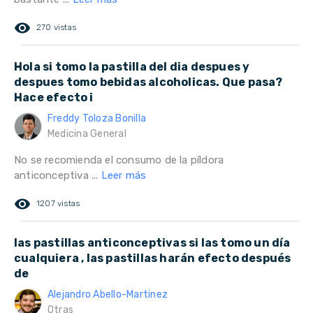
remove_red_eye
270 vistas
Hola si tomo la pastilla del dia despues y
despues tomo bebidas alcoholicas. Que pasa?
Hace efecto i
Freddy Toloza Bonilla
Medicina General
No se recomienda el consumo de la píldora
anticonceptiva ...
Leer más
remove_red_eye
1207 vistas
las pastillas anticonceptivas si las tomo un día
cualquiera , las pastillas harán efecto después
de
Alejandro Abello-Martinez
Otras