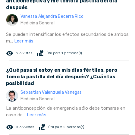
anticonceptiva y me tomo la pastilla del día
después
Vanessa Alejandra Becerra Rico
Medicina General
Se pueden intensificar los efectos secundarios de ambos
m...
Leer más
remove_red_eye
volunteer_activism
356 vistas
Útil para 1 persona(s)
¿Qué pasa si estoy en mis días fértiles, pero
tomo la pastilla del día después? ¿Cuántas
posibilidad
Sebastian Valenzuela Vanegas
Medicina General
La anticoncepción de emergencia sólo debe tomarse en
caso de...
Leer más
remove_red_eye
volunteer_activism
1035 vistas
Útil para 2 persona(s)