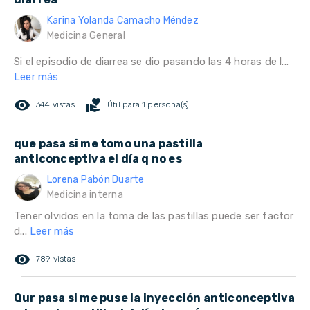
Karina Yolanda Camacho Méndez
Medicina General
Si el episodio de diarrea se dio pasando las 4 horas de l...
Leer más
remove_red_eye
volunteer_activism
344 vistas
Útil para 1 persona(s)
que pasa si me tomo una pastilla
anticonceptiva el día q no es
Lorena Pabón Duarte
Medicina interna
Tener olvidos en la toma de las pastillas puede ser factor
d...
Leer más
remove_red_eye
789 vistas
Qur pasa si me puse la inyección anticonceptiva