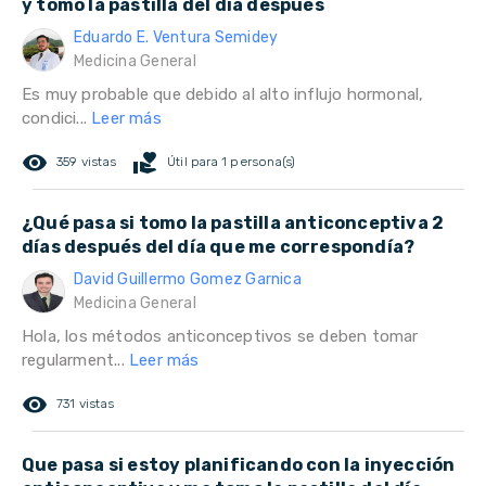
y tomo la pastilla del día después
Eduardo E. Ventura Semidey
Medicina General
Es muy probable que debido al alto influjo hormonal,
condici...
Leer más
remove_red_eye
volunteer_activism
359 vistas
Útil para 1 persona(s)
¿Qué pasa si tomo la pastilla anticonceptiva 2
días después del día que me correspondía?
David Guillermo Gomez Garnica
Medicina General
Hola, los métodos anticonceptivos se deben tomar
regularment...
Leer más
remove_red_eye
731 vistas
Que pasa si estoy planificando con la inyección