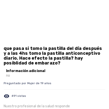
que pasa si tomo la pastilla del día después
y a las 4hs tomo la pastilla anticonceptivo
diario. Hace efecto la pastilla? hay
posiblidad de embarazo?
Información adicional
no
Preguntado por Mujer de 19 años
visibility
491 vistas
Nuestro profesional de la salud responde