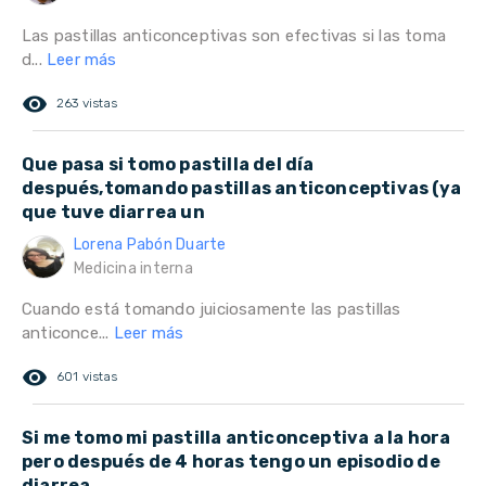
Las pastillas anticonceptivas son efectivas si las toma
d...
Leer más
remove_red_eye
263 vistas
Que pasa si tomo pastilla del día
después,tomando pastillas anticonceptivas (ya
que tuve diarrea un
Lorena Pabón Duarte
Medicina interna
Cuando está tomando juiciosamente las pastillas
anticonce...
Leer más
remove_red_eye
601 vistas
Si me tomo mi pastilla anticonceptiva a la hora
pero después de 4 horas tengo un episodio de
diarrea