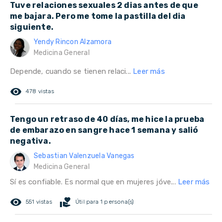
Tuve relaciones sexuales 2 dias antes de que
me bajara. Pero me tome la pastilla del dia
siguiente.
Yendy Rincon Alzamora
Medicina General
Depende, cuando se tienen relaci...
Leer más
remove_red_eye
478 vistas
Tengo un retraso de 40 días, me hice la prueba
de embarazo en sangre hace 1 semana y salió
negativa.
Sebastian Valenzuela Vanegas
Medicina General
Sí es confiable. Es normal que en mujeres jóve...
Leer más
remove_red_eye
volunteer_activism
551 vistas
Útil para 1 persona(s)