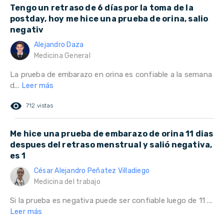
Tengo un retraso de 6 días por la toma de la
postday, hoy me hice una prueba de orina, salio
negativ
Alejandro Daza
Medicina General
La prueba de embarazo en orina es confiable a la semana
d...
Leer más
remove_red_eye
712 vistas
Me hice una prueba de embarazo de orina 11 dias
despues del retraso menstrual y salió negativa,
es 1
César Alejandro Peñatez Villadiego
Medicina del trabajo
Si la prueba es negativa puede ser confiable luego de 11 ...
Leer más