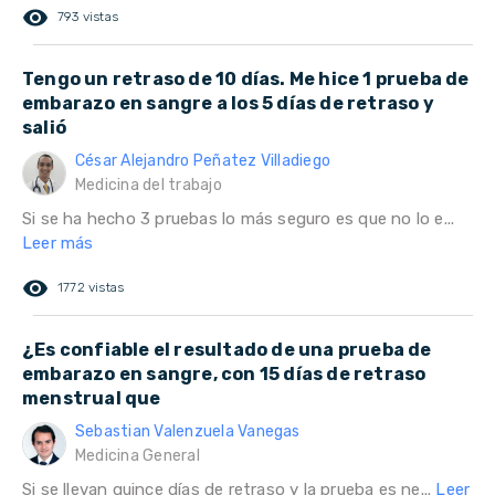
remove_red_eye
793 vistas
Tengo un retraso de 10 días. Me hice 1 prueba de
embarazo en sangre a los 5 días de retraso y
salió
César Alejandro Peñatez Villadiego
Medicina del trabajo
Si se ha hecho 3 pruebas lo más seguro es que no lo e...
Leer más
remove_red_eye
1772 vistas
¿Es confiable el resultado de una prueba de
embarazo en sangre, con 15 días de retraso
menstrual que
Sebastian Valenzuela Vanegas
Medicina General
Si se llevan quince días de retraso y la prueba es ne...
Leer