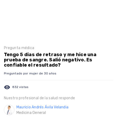
Pregunta médica
Tengo 5 dias de retraso y me hice una
prueba de sangre. Salió negativo. Es
confiable el resultado?
Preguntado por mujer de 30 años
visibility
832 vistas
Nuestro profesional de la salud responde
Mauricio Andrés Ávila Velandia
Medicina General