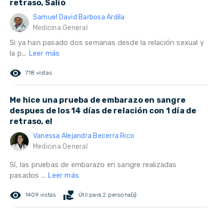
retraso, Salió
Samuel David Barbosa Ardila
Medicina General
Si ya han pasado dos semanas desde la relación sexual y
la p...
Leer más
remove_red_eye
718 vistas
Me hice una prueba de embarazo en sangre
despues de los 14 días de relación con 1 día de
retraso, el
Vanessa Alejandra Becerra Rico
Medicina General
Sí, las pruebas de embarazo en sangre realizadas
pasados ...
Leer más
remove_red_eye
volunteer_activism
1409 vistas
Útil para 2 persona(s)