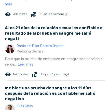
más
remove_red_eye
volunteer_activism
700 vistas
Útil para 1 persona(s)
A los 21 días de la relación sexual es confiable el
resultado de la prueba en sangre me salió
negati
Rocio del Pilar Pereira Ospina
Medicina General
Para que la prueba de embarazo en sangre sea confiable
se de...
Leer más
remove_red_eye
volunteer_activism
1628 vistas
Útil para 1 persona(s)
me hice una prueba de sangre a los 11 días
después de la relación es confiable me salió
negativo
Elías Chay