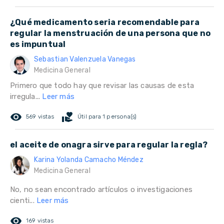
¿Qué medicamento seria recomendable para
regular la menstruación de una persona que no
es impuntual
Sebastian Valenzuela Vanegas
Medicina General
Primero que todo hay que revisar las causas de esta
irregula...
Leer más
remove_red_eye
volunteer_activism
569 vistas
Útil para 1 persona(s)
el aceite de onagra sirve para regular la regla?
Karina Yolanda Camacho Méndez
Medicina General
No, no sean encontrado artículos o investigaciones
cienti...
Leer más
remove_red_eye
169 vistas