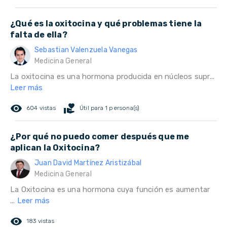
¿Qué es la oxitocina y qué problemas tiene la
falta de ella?
Sebastian Valenzuela Vanegas
Medicina General
La oxitocina es una hormona producida en núcleos supr...
Leer más
remove_red_eye
volunteer_activism
604 vistas
Útil para 1 persona(s)
¿Por qué no puedo comer después que me
aplican la Oxitocina?
Juan David Martínez Aristizábal
Medicina General
La Oxitocina es una hormona cuya función es aumentar
...
Leer más
remove_red_eye
183 vistas