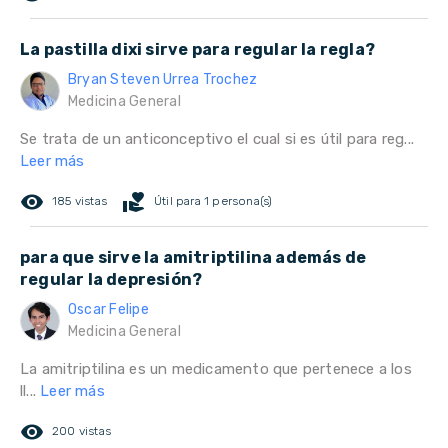
La pastilla dixi sirve para regular la regla?
Bryan Steven Urrea Trochez
Medicina General
Se trata de un anticonceptivo el cual si es útil para reg...
Leer más
remove_red_eye
volunteer_activism
185 vistas
Útil para 1 persona(s)
para que sirve la amitriptilina además de
regular la depresión?
Oscar Felipe
Medicina General
La amitriptilina es un medicamento que pertenece a los
ll...
Leer más
remove_red_eye
200 vistas