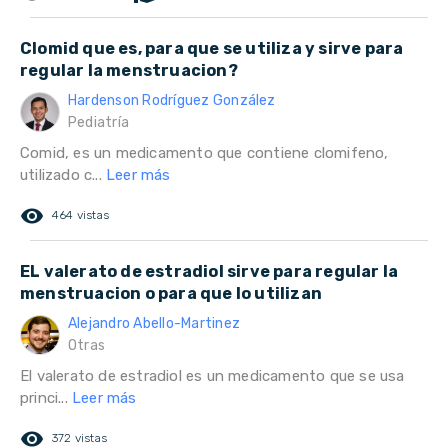
Clomid que es, para que se utiliza y sirve para
regular la menstruacion?
Hardenson Rodríguez González
Pediatría
Comid, es un medicamento que contiene clomifeno,
utilizado c...
Leer más
remove_red_eye
464 vistas
EL valerato de estradiol sirve para regular la
menstruacion o para que lo utilizan
Alejandro Abello-Martinez
Otras
El valerato de estradiol es un medicamento que se usa
princi...
Leer más
remove_red_eye
372 vistas