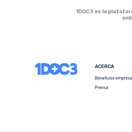
1DOC3 es la platafor
onl
ACERCA
Beneficios empres
Prensa