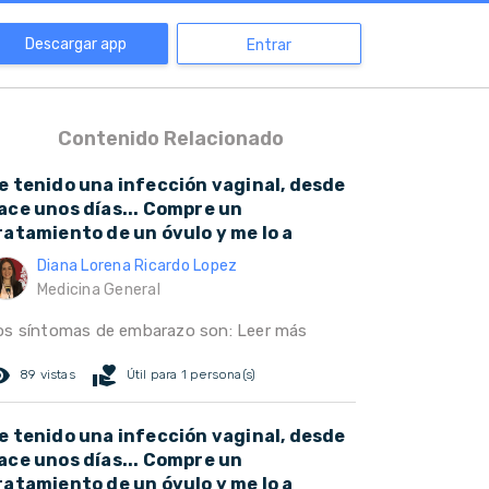
Descargar app
Entrar
Contenido Relacionado
e tenido una infección vaginal, desde
ace unos días... Compre un
ratamiento de un óvulo y me lo a
Diana Lorena Ricardo Lopez
Medicina General
os síntomas de embarazo son:
Leer más
ed_eye
volunteer_activism
89 vistas
Útil para 1 persona(s)
e tenido una infección vaginal, desde
ace unos días... Compre un
ratamiento de un óvulo y me lo a