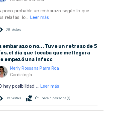
s poco probable un embarazo según lo que
s relatas, lo...
Leer más
ed_eye
88 vistas
s embarazo o no... Tuve un retraso de 5
ías, el día que tocaba que me llegara
e empezó una infecc
Merly Rossana Parra Roa
Cardiología
 hay posibilidad ...
Leer más
ed_eye
volunteer_activism
80 vistas
Útil para 1 persona(s)