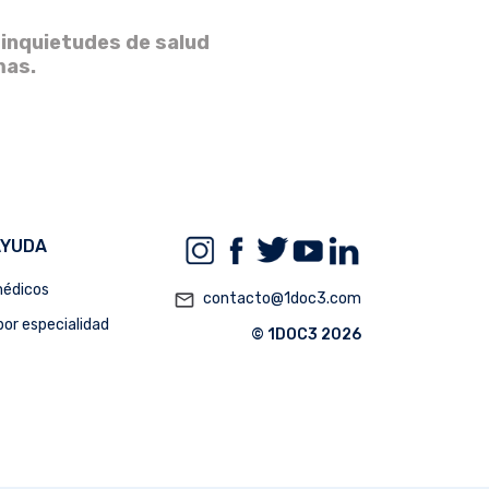
 inquietudes de salud
mas.
AYUDA
édicos
mail_outline
contacto@1doc3.com
or especialidad
© 1DOC3 2026