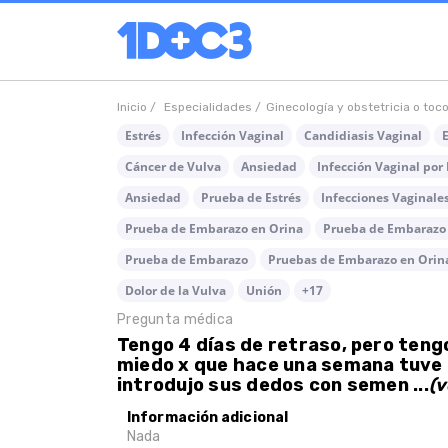
Inicio /
Especialidades /
Ginecología y obstetricia o toc
Estrés
Infección Vaginal
Candidiasis Vaginal
E
Cáncer de Vulva
Ansiedad
Infección Vaginal por
Ansiedad
Prueba de Estrés
Infecciones Vaginale
Prueba de Embarazo en Orina
Prueba de Embarazo
Prueba de Embarazo
Pruebas de Embarazo en Orin
Dolor de la Vulva
Unión
+17
Pregunta médica
Tengo 4 días de retraso, pero tengo
miedo x que hace una semana tuve 
introdujo sus dedos con semen ...
(v
Información adicional
Nada