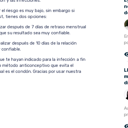
E
ón y las infecciones.
n
 el riesgo es muy bajo, sin embargo si
d
st, tienes dos opciones:
zar después de 7 días de retraso menstrual
a que su resultado sea muy confiable.
E
po
izar después de 10 días de la relación
 confiable.
remove_r
ue te hayan indicado para la infección a fin
co método anticonceptivo que evita el
L
l es el condón. Gracias por usar nuestra
m
d
A
pr
remove_r