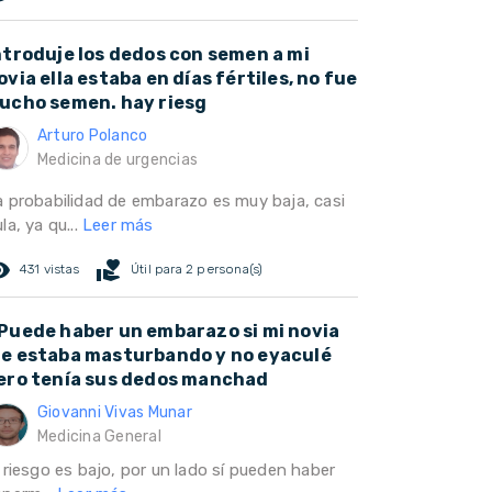
ntroduje los dedos con semen a mi
ovia ella estaba en días fértiles, no fue
ucho semen. hay riesg
Arturo Polanco
Medicina de urgencias
a probabilidad de embarazo es muy baja, casi
la, ya qu...
Leer más
ed_eye
volunteer_activism
431 vistas
Útil para 2 persona(s)
Puede haber un embarazo si mi novia
e estaba masturbando y no eyaculé
ero tenía sus dedos manchad
Giovanni Vivas Munar
Medicina General
 riesgo es bajo, por un lado sí pueden haber