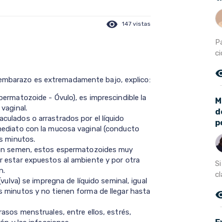
visibility
147 vistas
Pa
ci
remove_r
 embarazo es extremadamente bajo, explico:
ermatozoide - Óvulo), es imprescindible la
M
 vaginal.
d
ulados o arrastrados por el líquido
p
mediato con la mucosa vaginal (conducto
os minutos.
con semen, estos espermatozoides muy
 estar expuestos al ambiente y por otra
S
n.
cl
vulva) se impregna de líquido seminal, igual
 minutos y no tienen forma de llegar hasta
remove_r
asos menstruales, entre ellos, estrés,