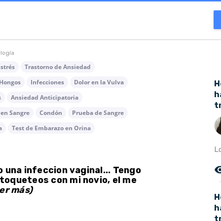
ología
strés
Trastorno de Ansiedad
 Hongos
Infecciones
Dolor en la Vulva
H
h
s
Ansiedad Anticipatoria
t
 en Sangre
Condón
Prueba de Sangre
a
Test de Embarazo en Orina
L
remove_r
 una infeccion vaginal... Tengo
toqueteos con mi novio, el me
er más)
H
h
t