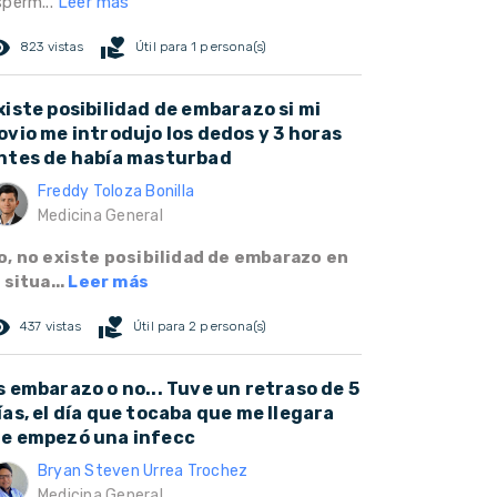
sperm...
Leer más
ed_eye
volunteer_activism
823 vistas
Útil para 1 persona(s)
xiste posibilidad de embarazo si mi
ovio me introdujo los dedos y 3 horas
ntes de había masturbad
Freddy Toloza Bonilla
Medicina General
o, no existe posibilidad de embarazo en
 situa...
Leer más
ed_eye
volunteer_activism
437 vistas
Útil para 2 persona(s)
s embarazo o no... Tuve un retraso de 5
ías, el día que tocaba que me llegara
e empezó una infecc
Bryan Steven Urrea Trochez
Medicina General