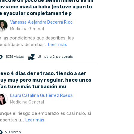
yaculé un poco de semen mientras mi
ovia me masturbaba (estuve a punto
e eyacular completamente p
Vanessa Alejandra Becerra Rico
Medicina General
n las condiciones que describes, las
sibilidades de embar...
Leer más
ed_eye
volunteer_activism
1035 vistas
Útil para 2 persona(s)
levo 4 días de retraso, tiendo a ser
uy muy pero muy regular, hace unos
ías tuve más turbación mu
Laura Catalina Gutierrez Rueda
Medicina General
unque el riesgo de embarazo es casi nulo, si
esentas u...
Leer más
ed_eye
90 vistas