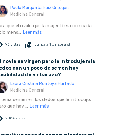
Paula Margarita Ruiz Ortegon
Medicina General
ra que el óvulo que la mujer libera con cada
clo mens...
Leer más
ed_eye
volunteer_activism
93 vistas
Útil para 1 persona(s)
i novia es virgen pero le introduje mis
edos con un poco de semen hay
osibilidad de embarazo?
Laura Cristina Montoya Hurtado
Medicina General
i tenia semen en los dedos que le introdujo,
aro qué hay ...
Leer más
ed_eye
2804 vistas