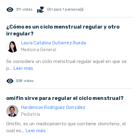
remove_red_eye
volunteer_activism
311 vistas
Útil para 1 persona(s)
¿Cómo es un ciclo menstrual regular y otro
irregular?
Laura Catalina Gutierrez Rueda
Medicina General
Se considera un ciclo menstrual regular aquel en que se
p...
Leer más
remove_red_eye
538 vistas
omifin sirve para regular el ciclo menstrual?
Hardenson Rodríguez González
Pediatría
Omifin, es un medicamento que contiene clomifeno, el
cual es...
Leer más