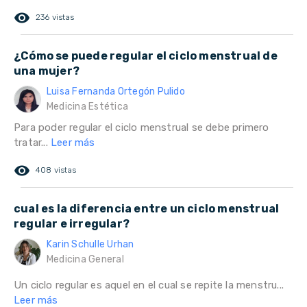
remove_red_eye
236 vistas
¿Cómo se puede regular el ciclo menstrual de
una mujer?
Luisa Fernanda Ortegón Pulido
Medicina Estética
Para poder regular el ciclo menstrual se debe primero
tratar...
Leer más
remove_red_eye
408 vistas
cual es la diferencia entre un ciclo menstrual
regular e irregular?
Karin Schulle Urhan
Medicina General
Un ciclo regular es aquel en el cual se repite la menstru...
Leer más