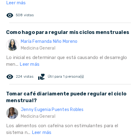
Leer más
remove_red_eye
508 vistas
Como hago para regular mis ciclos menstruales
María Fernanda Niño Moreno
Medicina General
Lo inicial es determinar que está causando el desarreglo
men...
Leer más
remove_red_eye
volunteer_activism
224 vistas
Útil para 1 persona(s)
Tomar café diariamente puede regular el ciclo
menstrual?
Jenny Eugenia Puentes Robles
Medicina General
Los alimentos con cafeína son estimulantes para el
sistema n...
Leer más