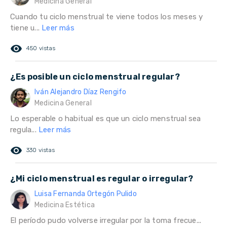
Medicina General
Cuando tu ciclo menstrual te viene todos los meses y
tiene u...
Leer más
remove_red_eye
450 vistas
¿Es posible un ciclo menstrual regular?
Iván Alejandro Díaz Rengifo
Medicina General
Lo esperable o habitual es que un ciclo menstrual sea
regula...
Leer más
remove_red_eye
330 vistas
¿Mi ciclo menstrual es regular o irregular?
Luisa Fernanda Ortegón Pulido
Medicina Estética
El período pudo volverse irregular por la toma frecue...