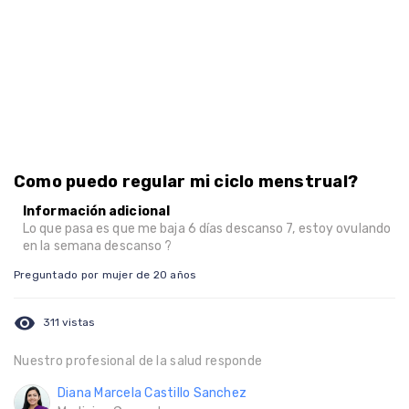
Como puedo regular mi ciclo menstrual?
Información adicional
Lo que pasa es que me baja 6 días descanso 7, estoy ovulando
en la semana descanso ?
Preguntado por mujer de 20 años
visibility
311 vistas
Nuestro profesional de la salud responde
Diana Marcela Castillo Sanchez