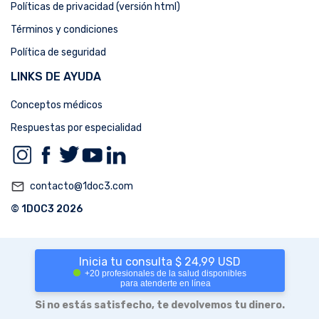
Políticas de privacidad (versión html)
Términos y condiciones
Política de seguridad
LINKS DE AYUDA
Conceptos médicos
Respuestas por especialidad
mail_outline
contacto@1doc3.com
© 1DOC3 2026
Inicia tu consulta $ 24,99 USD
+20 profesionales de la salud disponibles
para atenderte en línea
Si no estás satisfecho, te devolvemos tu dinero.