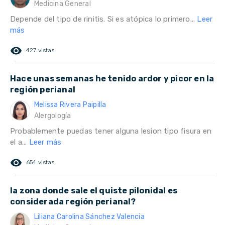
Medicina General
Depende del tipo de rinitis. Si es atópica lo primero...
Leer
más
remove_red_eye
427 vistas
Hace unas semanas he tenido ardor y picor en la
región perianal
Melissa Rivera Paipilla
Alergología
Probablemente puedas tener alguna lesion tipo fisura en
el a...
Leer más
remove_red_eye
654 vistas
la zona donde sale el quiste pilonidal es
considerada región perianal?
Liliana Carolina Sánchez Valencia