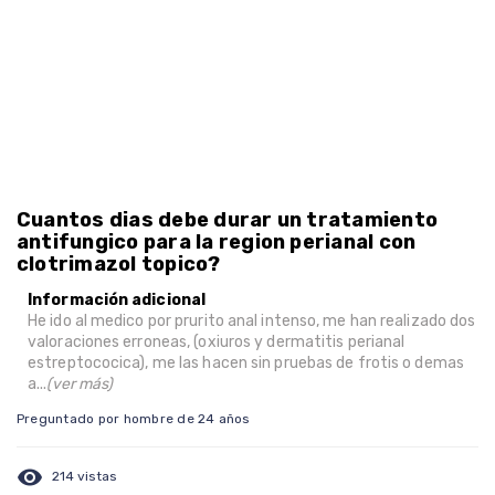
Cuantos dias debe durar un tratamiento
antifungico para la region perianal con
clotrimazol topico?
Información adicional
He ido al medico por prurito anal intenso, me han realizado dos
valoraciones erroneas, (oxiuros y dermatitis perianal
estreptococica), me las hacen sin pruebas de frotis o demas
a...
(ver más)
Preguntado por hombre de 24 años
visibility
214 vistas