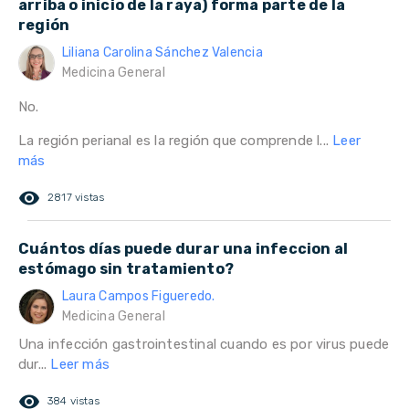
arriba o inicio de la raya) forma parte de la
región
Liliana Carolina Sánchez Valencia
Medicina General
No.
La región perianal es la región que comprende l...
Leer
más
remove_red_eye
2817 vistas
Cuántos días puede durar una infeccion al
estómago sin tratamiento?
Laura Campos Figueredo.
Medicina General
Una infección gastrointestinal cuando es por virus puede
dur...
Leer más
remove_red_eye
384 vistas