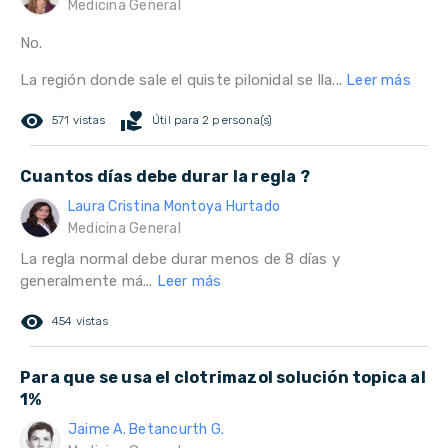
Medicina General
No.
La región donde sale el quiste pilonidal se lla...
Leer más
remove_red_eye
volunteer_activism
571 vistas
Útil para 2 persona(s)
Cuantos días debe durar la regla ?
Laura Cristina Montoya Hurtado
Medicina General
La regla normal debe durar menos de 8 días y
generalmente má...
Leer más
remove_red_eye
454 vistas
Para que se usa el clotrimazol solución topica al
1%
Jaime A. Betancurth G.