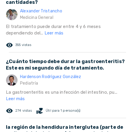
cantidades?
Alexander Tristancho
Medicina General
El tratamiento puede durar entre 4 y 6 meses
dependiendo del...
Leer más
remove_red_eye
355 vistas
¿Cuánto tiempo debe durar la gastroenteritis?
Este es mi segundo día de tratamiento.
Hardenson Rodríguez González
Pediatría
La gastroenteritis es una infección del intestino, pu...
Leer más
remove_red_eye
volunteer_activism
274 vistas
Útil para 1 persona(s)
la región de la hendidura interglutea (parte de