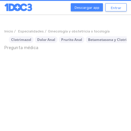
Descargar app
Entrar
Inicio /
Especialidades /
Ginecología y obstetricia o tocología
Clotrimazol
Dolor Anal
Prurito Anal
Betametasona y Clotrim
Pregunta médica