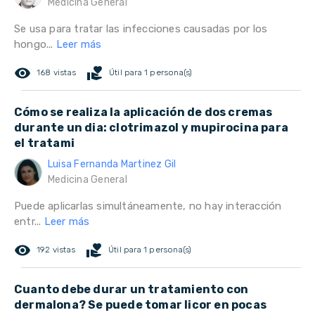
Medicina General
Se usa para tratar las infecciones causadas por los
hongo...
Leer más
remove_red_eye
volunteer_activism
168 vistas
Útil para 1 persona(s)
Cómo se realiza la aplicación de dos cremas
durante un dia: clotrimazol y mupirocina para
el tratami
Luisa Fernanda Martinez Gil
Medicina General
Puede aplicarlas simultáneamente, no hay interacción
entr...
Leer más
remove_red_eye
volunteer_activism
192 vistas
Útil para 1 persona(s)
Cuanto debe durar un tratamiento con
dermalona? Se puede tomar licor en pocas