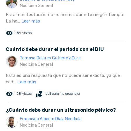
Medicina General
Esta manifestación no es normal durante ningún tiempo.
La he...
Leer más
remove_red_eye
184 vistas
Cuánto debe durar el periodo con el DIU
Tomasa Dolores Gutierrez Cure
Medicina General
Esta es una respuesta que no puede ser exacta, ya que
cad...
Leer más
remove_red_eye
volunteer_activism
128 vistas
Útil para 1 persona(s)
¿Cuánto debe durar un ultrasonido pélvico?
Francisco Alberto Díaz Mendiola
Medicina General