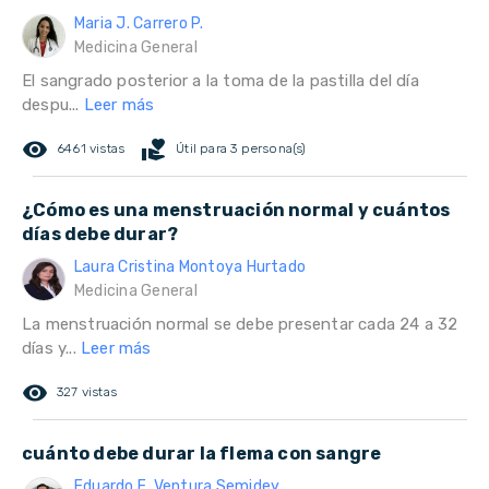
Maria J. Carrero P.
Medicina General
El sangrado posterior a la toma de la pastilla del día
despu...
Leer más
remove_red_eye
volunteer_activism
6461 vistas
Útil para 3 persona(s)
¿Cómo es una menstruación normal y cuántos
días debe durar?
Laura Cristina Montoya Hurtado
Medicina General
La menstruación normal se debe presentar cada 24 a 32
días y...
Leer más
remove_red_eye
327 vistas
cuánto debe durar la flema con sangre
Eduardo E. Ventura Semidey