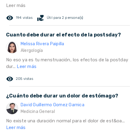
Leer más
remove_red_eye
volunteer_activism
194 vistas
Útil para 2 persona(s)
Cuanto debe durar el efecto de la postsday?
Melissa Rivera Paipilla
Alergología
No eso ya es tu menstruación, los efectos de la postday
dur...
Leer más
remove_red_eye
205 vistas
¿Cuánto debe durar un dolor de estómago?
David Guillermo Gomez Garnica
Medicina General
No existe una duración normal para el dolor de est&oa...
Leer más