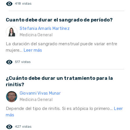
remove_red_eye
418 vistas
Cuanto debe durar el sangrado de período?
Stefania Amarís Martínez
Medicina General
La duración del sangrado menstrual puede variar entre
mujere...
Leer más
remove_red_eye
517 vistas
¿Cuánto debe durar un tratamiento para la
rinitis?
Giovanni Vivas Munar
Medicina General
Depende del tipo de rinitis. Si es atópica lo primero...
Leer
más
remove_red_eye
427 vistas