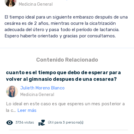
Medicina General
El tiempo ideal para un siguiente embarazo después de una
cesárea es de 2 años, mientras ocurre la cicatrización
adecuada del útero y pasa todo el período de lactancia.
Espero haberte orientado y gracias por consultarnos.
Contenido Relacionado
cuanto es el tiempo que debo de esperar para
volver al gimnasio despues de una cesarea?
Julieth Moreno Blanco
Medicina General
Lo ideal en este caso es que esperes un mes posterior a
la c...
Leer más
remove_red_eye
volunteer_activism
3736 vistas
Útil para 3 persona(s)