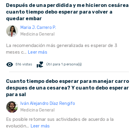
Después de una perdidida y me hicieron cesárea
cuanto tiempo debo esperar para volver a
quedar embar
Maria J. Carrero P.
Medicina General
La recomendación más generalizada es esperar de 3
meses c...
Leer más
remove_red_eye
volunteer_activism
516 vistas
Útil para 1 persona(s)
Cuanto tiempo debo esperar para manejar carro
despues de una cesarea? Y cuanto debo esperar
para sal
Iván Alejandro Díaz Rengifo
Medicina General
Es posible retomar sus actividades de acuerdo a la
evolución...
Leer más