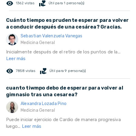
remove_red_eye
volunteer_activism
1362 vistas
Útil para 1 persona(s)
Cuánto tiempo es prudente esperar para volver
a conducir después de una cesárea? Gracias.
Sebastian Valenzuela Vanegas
Medicina General
Inicialmente después de el retiro de los puntos de la...
Leer más
remove_red_eye
volunteer_activism
7858 vistas
Útil para 9 persona(s)
cuanto tiwmpo debo de esperar para volver al
gimnasio tras una cesarea?
Alexandra Lozada Pino
Medicina General
Puede iniciar ejercicio de Cardio de manera progresiva
luego...
Leer más