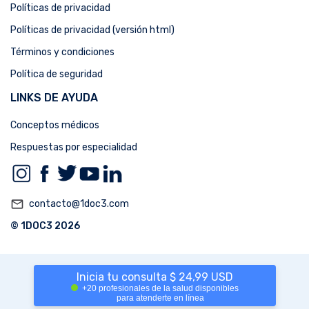
Políticas de privacidad
Políticas de privacidad (versión html)
Términos y condiciones
Política de seguridad
LINKS DE AYUDA
Conceptos médicos
Respuestas por especialidad
mail_outline
contacto@1doc3.com
© 1DOC3 2026
Inicia tu consulta $ 24,99 USD
+20 profesionales de la salud disponibles
para atenderte en línea