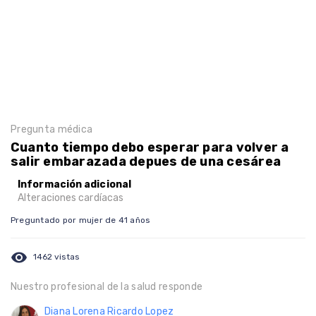
Pregunta médica
Cuanto tiempo debo esperar para volver a
salir embarazada depues de una cesárea
Información adicional
Alteraciones cardíacas
Preguntado por mujer de 41 años
visibility
1462 vistas
Nuestro profesional de la salud responde
Diana Lorena Ricardo Lopez