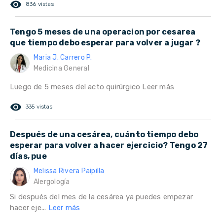
remove_red_eye
836 vistas
Tengo 5 meses de una operacion por cesarea
que tiempo debo esperar para volver a jugar ?
Maria J. Carrero P.
Medicina General
Luego de 5 meses del acto quirúrgico
Leer más
remove_red_eye
335 vistas
Después de una cesárea, cuánto tiempo debo
esperar para volver a hacer ejercicio? Tengo 27
días, pue
Melissa Rivera Paipilla
Alergología
Si después del mes de la cesárea ya puedes empezar
hacer eje...
Leer más