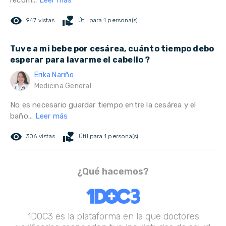
recom...
Leer más
remove_red_eye
volunteer_activism
947 vistas
Útil para 1 persona(s)
Tuve a mi bebe por cesárea, cuánto tiempo debo
esperar para lavarme el cabello ?
Erika Nariño
Medicina General
No es necesario guardar tiempo entre la cesárea y el
baño...
Leer más
remove_red_eye
volunteer_activism
306 vistas
Útil para 1 persona(s)
¿Qué hacemos?
1DOC3 es la plataforma en la que doctores