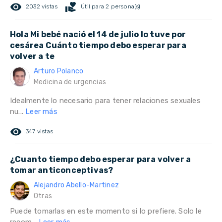
remove_red_eye
volunteer_activism
2032 vistas
Útil para 2 persona(s)
Hola Mi bebé nació el 14 de julio lo tuve por
cesárea Cuánto tiempo debo esperar para
volver a te
Arturo Polanco
Medicina de urgencias
Idealmente lo necesario para tener relaciones sexuales
nu...
Leer más
remove_red_eye
347 vistas
¿Cuanto tiempo debo esperar para volver a
tomar anticonceptivas?
Alejandro Abello-Martinez
Otras
Puede tomarlas en este momento si lo prefiere. Solo le