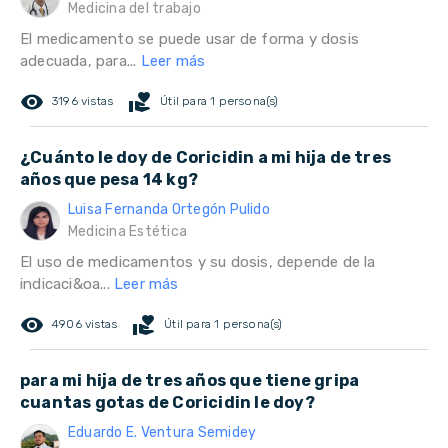
Medicina del trabajo
El medicamento se puede usar de forma y dosis
adecuada, para...
Leer más
remove_red_eye
volunteer_activism
3196 vistas
Útil para 1 persona(s)
¿Cuánto le doy de Coricidin a mi hija de tres
años que pesa 14 kg?
Luisa Fernanda Ortegón Pulido
Medicina Estética
El uso de medicamentos y su dosis, depende de la
indicaci&oa...
Leer más
remove_red_eye
volunteer_activism
4906 vistas
Útil para 1 persona(s)
para mi hija de tres años que tiene gripa
cuantas gotas de Coricidin le doy?
Eduardo E. Ventura Semidey