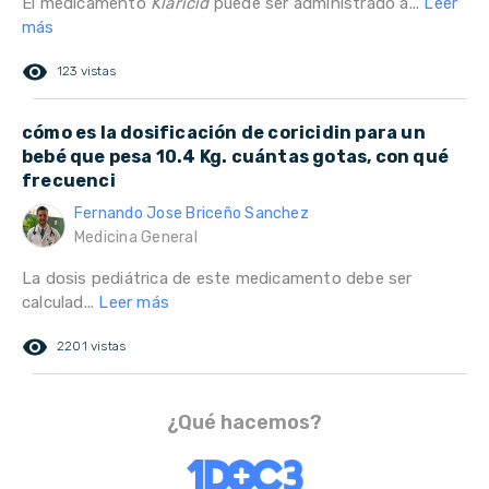
El medicamento
Klaricid
puede ser administrado a...
Leer
más
remove_red_eye
123 vistas
cómo es la dosificación de coricidin para un
bebé que pesa 10.4 Kg. cuántas gotas, con qué
frecuenci
Fernando Jose Briceño Sanchez
Medicina General
La dosis pediátrica de este medicamento debe ser
calculad...
Leer más
remove_red_eye
2201 vistas
¿Qué hacemos?