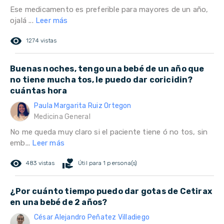
Ese medicamento es preferible para mayores de un año,
ojalá ...
Leer más
remove_red_eye
1274 vistas
Buenas noches, tengo una bebé de un año que
no tiene mucha tos, le puedo dar coricidin?
cuántas hora
Paula Margarita Ruiz Ortegon
Medicina General
No me queda muy claro si el paciente tiene ó no tos, sin
emb...
Leer más
remove_red_eye
volunteer_activism
483 vistas
Útil para 1 persona(s)
¿Por cuánto tiempo puedo dar gotas de Cetirax
en una bebé de 2 años?
César Alejandro Peñatez Villadiego