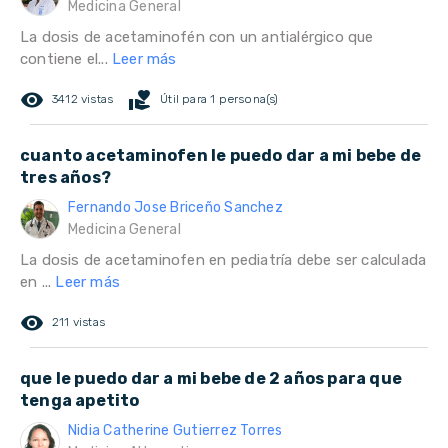
Medicina General
La dosis de acetaminofén con un antialérgico que
contiene el...
Leer más
remove_red_eye
volunteer_activism
3412 vistas
Útil para 1 persona(s)
cuanto acetaminofen le puedo dar a mi bebe de
tres años?
Fernando Jose Briceño Sanchez
Medicina General
La dosis de acetaminofen en pediatría debe ser calculada
en ...
Leer más
remove_red_eye
211 vistas
que le puedo dar a mi bebe de 2 años para que
tenga apetito
Nidia Catherine Gutierrez Torres