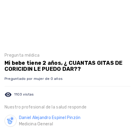
Pregunta médica
Mi bebe tiene 2 años, ¿ CUANTAS GITAS DE
CORICIDIN LE PUEDO DAR??
Preguntado por mujer de 0 años
visibility
1103 vistas
Nuestro profesional de la salud responde
Daniel Alejandro Espinel Pinzón
Medicina General