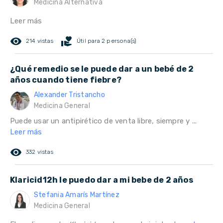
Medicina Alternativa
Leer más
remove_red_eye
volunteer_activism
214 vistas
Útil para 2 persona(s)
¿Qué remedio se le puede dar a un bebé de 2
años cuando tiene fiebre?
Alexander Tristancho
Medicina General
Puede usar un antipirético de venta libre, siempre y ...
Leer más
remove_red_eye
332 vistas
Klaricid12h le puedo dar a mi bebe de 2 años
Stefania Amarís Martínez
Medicina General