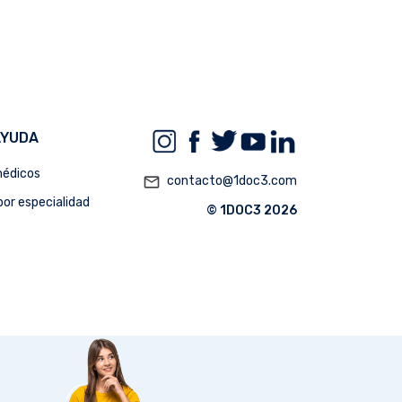
AYUDA
édicos
mail_outline
contacto@1doc3.com
or especialidad
© 1DOC3 2026