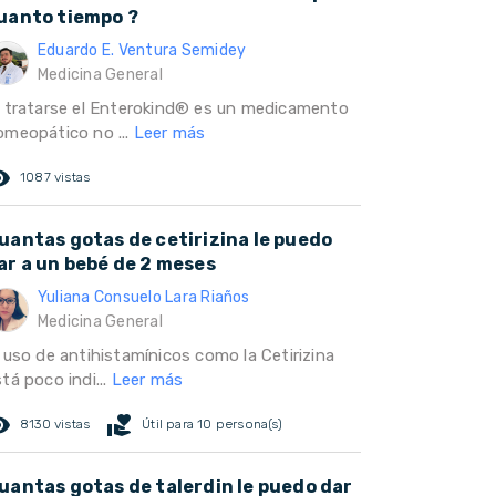
uanto tiempo ?
Eduardo E. Ventura Semidey
Medicina General
l tratarse el Enterokind® es un medicamento
omeopático no ...
Leer más
ed_eye
1087 vistas
uantas gotas de cetirizina le puedo
ar a un bebé de 2 meses
Yuliana Consuelo Lara Riaños
Medicina General
l uso de antihistamínicos como la Cetirizina
tá poco indi...
Leer más
ed_eye
volunteer_activism
8130 vistas
Útil para 10 persona(s)
uantas gotas de talerdin le puedo dar