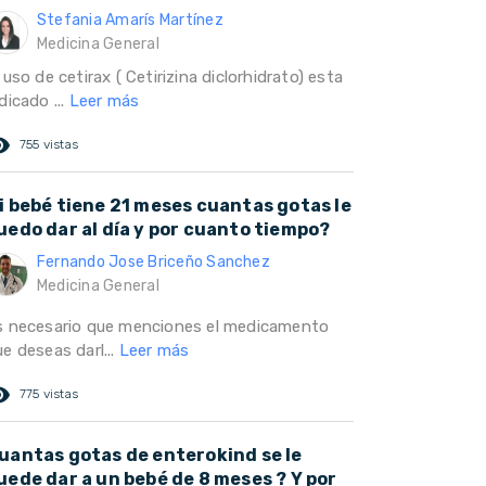
Stefania Amarís Martínez
Medicina General
 uso de cetirax ( Cetirizina diclorhidrato) esta
dicado ...
Leer más
ed_eye
755 vistas
i bebé tiene 21 meses cuantas gotas le
uedo dar al día y por cuanto tiempo?
Fernando Jose Briceño Sanchez
Medicina General
s necesario que menciones el medicamento
e deseas darl...
Leer más
ed_eye
775 vistas
uantas gotas de enterokind se le
uede dar a un bebé de 8 meses ? Y por