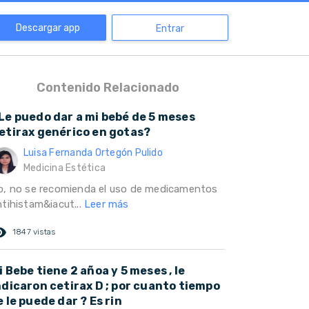
Descargar app
Entrar
Contenido Relacionado
Le puedo dar a mi bebé de 5 meses
etirax genérico en gotas?
Luisa Fernanda Ortegón Pulido
Medicina Estética
o, no se recomienda el uso de medicamentos
ntihistam&iacut...
Leer más
ed_eye
1847 vistas
i Bebe tiene 2 añoa y 5 meses , le
ndicaron cetirax D ; por cuanto tiempo
e le puede dar ? Es rin