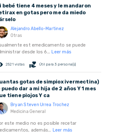
i bebé tiene 4 meses y le mandaron
etirax en gotas pero me da miedo
árselo
Alejandro Abello-Martinez
Otras
sualmente est emedicamento se puede
ministrar desde los 6...
Leer más
ed_eye
volunteer_activism
2521 vistas
Útil para 3 persona(s)
uantas gotas de simpiox ivermectina)
e puedo dar a mi hija de 2 años Y 1 mes
ue tiene piojos Y ca
Bryan Steven Urrea Trochez
Medicina General
or este medio no es posible recetar
edicamentos, además...
Leer más