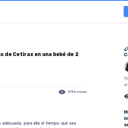
¿
s de Cetirax en una bebé de 2
C
N
a
visibility
3196 vistas
remove_r
M
i
 adecuada, para ella el tiempo que sea
s