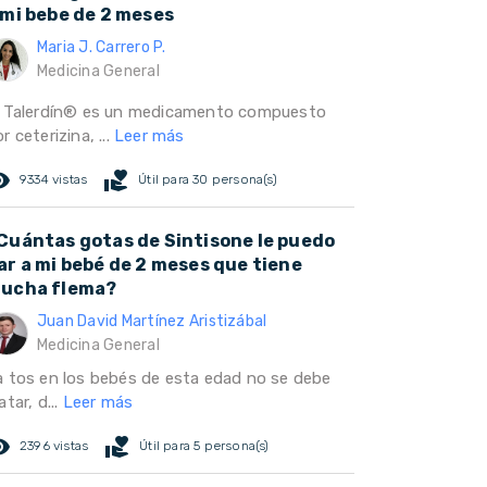
 mi bebe de 2 meses
Maria J. Carrero P.
Medicina General
l Talerdín® es un medicamento compuesto
r ceterizina, ...
Leer más
ed_eye
volunteer_activism
9334 vistas
Útil para 30 persona(s)
Cuántas gotas de Sintisone le puedo
ar a mi bebé de 2 meses que tiene
ucha flema?
Juan David Martínez Aristizábal
Medicina General
a tos en los bebés de esta edad no se debe
atar, d...
Leer más
ed_eye
volunteer_activism
2396 vistas
Útil para 5 persona(s)