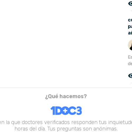
remove_r
c
p
a
E
d
remove_r
¿Qué hacemos?
en la que doctores verificados responden tus inquietude
horas del día. Tus preguntas son anónimas.