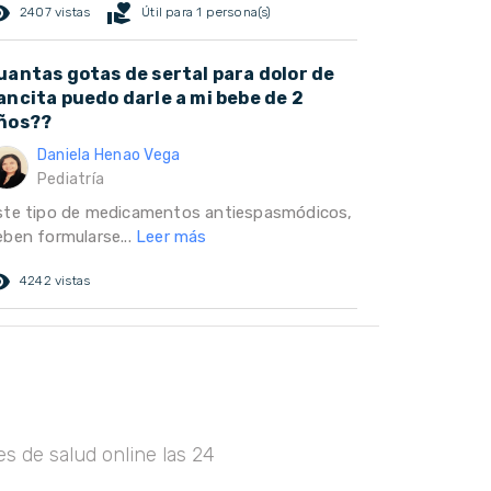
ed_eye
volunteer_activism
2407 vistas
Útil para 1 persona(s)
uantas gotas de sertal para dolor de
ancita puedo darle a mi bebe de 2
ños??
Daniela Henao Vega
Pediatría
ste tipo de medicamentos antiespasmódicos,
eben formularse...
Leer más
ed_eye
4242 vistas
s de salud online las 24