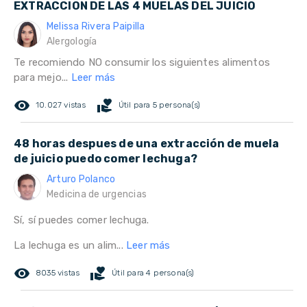
EXTRACCION DE LAS 4 MUELAS DEL JUICIO
Melissa Rivera Paipilla
Alergología
Te recomiendo NO consumir los siguientes alimentos
para mejo...
Leer más
remove_red_eye
volunteer_activism
10.027 vistas
Útil para 5 persona(s)
48 horas despues de una extracción de muela
de juicio puedo comer lechuga?
Arturo Polanco
Medicina de urgencias
Sí, sí puedes comer lechuga.
La lechuga es un alim...
Leer más
remove_red_eye
volunteer_activism
8035 vistas
Útil para 4 persona(s)