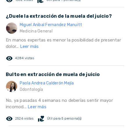
remove_red_eye
volunteer_activism
¿Duele la extracción de la muela del juicio?
Miguel Anibal Fernandez Manuitt
Medicina General
En manos expertas es menor la posibilidad de presentar
dolor...
Leer más
remove_red_eye
4284 vistas
Bulto en extracción de muela de juicio
Paola Andrea Calderón Mejía
Odontología
No, ya pasadas 4 semanas no deberías sentir mayor
incomod...
Leer más
remove_red_eye
volunteer_activism
2526 vistas
Útil para 5 persona(s)