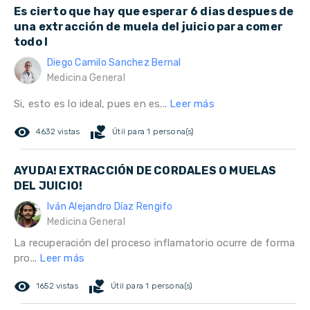
Es cierto que hay que esperar 6 dias despues de
una extracción de muela del juicio para comer
todo l
Diego Camilo Sanchez Bernal
Medicina General
Si, esto es lo ideal, pues en es...
Leer más
remove_red_eye
volunteer_activism
4632 vistas
Útil para 1 persona(s)
AYUDA! EXTRACCIÓN DE CORDALES O MUELAS
DEL JUICIO!
Iván Alejandro Díaz Rengifo
Medicina General
La recuperación del proceso inflamatorio ocurre de forma
pro...
Leer más
remove_red_eye
volunteer_activism
1652 vistas
Útil para 1 persona(s)