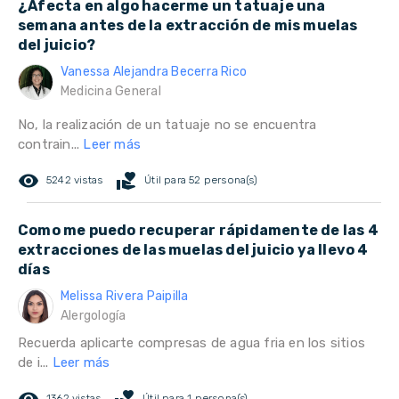
¿Afecta en algo hacerme un tatuaje una
semana antes de la extracción de mis muelas
del juicio?
Vanessa Alejandra Becerra Rico
Medicina General
No, la realización de un tatuaje no se encuentra
contrain...
Leer más
remove_red_eye
volunteer_activism
5242 vistas
Útil para 52 persona(s)
Como me puedo recuperar rápidamente de las 4
extracciones de las muelas del juicio ya llevo 4
días
Melissa Rivera Paipilla
Alergología
Recuerda aplicarte compresas de agua fria en los sitios
de i...
Leer más
1362 vistas
Útil para 1 persona(s)