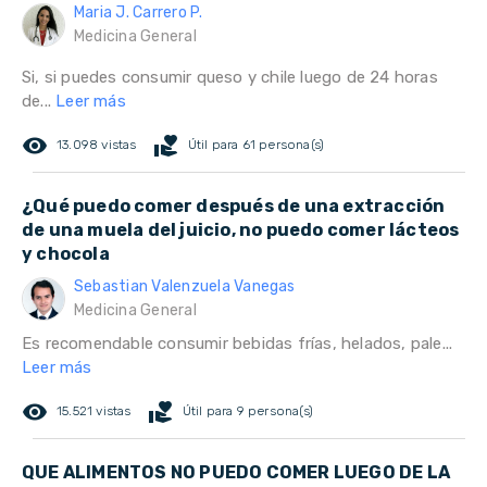
Maria J. Carrero P.
Medicina General
Si, si puedes consumir queso y chile luego de 24 horas
de...
Leer más
remove_red_eye
volunteer_activism
13.098 vistas
Útil para 61 persona(s)
¿Qué puedo comer después de una extracción
de una muela del juicio, no puedo comer lácteos
y chocola
Sebastian Valenzuela Vanegas
Medicina General
Es recomendable consumir bebidas frías, helados, pale...
Leer más
remove_red_eye
volunteer_activism
15.521 vistas
Útil para 9 persona(s)
QUE ALIMENTOS NO PUEDO COMER LUEGO DE LA