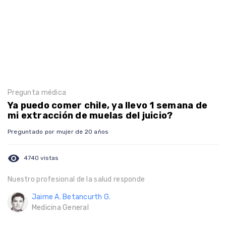
Pregunta médica
Ya puedo comer chile, ya llevo 1 semana de
mi extracción de muelas del juicio?
Preguntado por mujer de 20 años
visibility
4740 vistas
Nuestro profesional de la salud responde
Jaime A. Betancurth G.
Medicina General